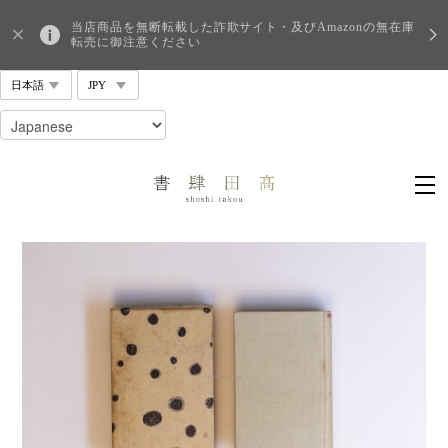
当店商品を無断転載した詐欺サイト・及びAmazonの無在庫
転売に御注意ください