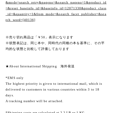
&mode=search_retry&pageno=&search_pageno=1&product_id
=&reset_baseinfo_id=&baseinfo_id=12071330&product_class
_id=&quantity=1&from_mode=&search_facet_publisher=&sea
rch_word=[40136]
※売り切れ商品は「￥50」表示になります
※状態表記は、同じ本や、同時代の同種の本を基準に、その平
均的な状態と比較して評価しております
★About International Shipping 海外発送
*EMS only
The highest priority is given to international mail, which is
delivered to customers in various countries within 3 to 18
days.
A tracking number will be attached.
*Shipping costs are calculated at 2.2 LB or 1 KG.