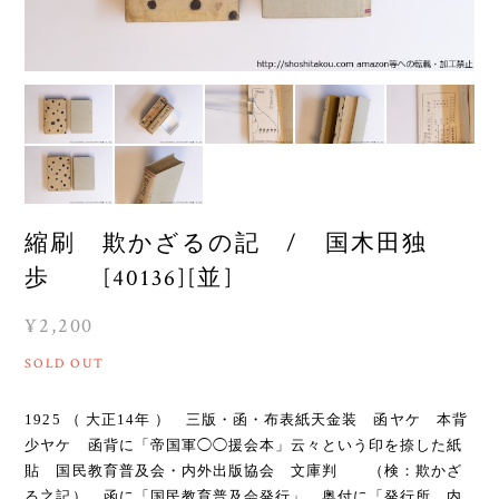
縮刷 欺かざるの記 / 国木田独
歩 [40136][並]
¥2,200
SOLD OUT
1925 （ 大正14年 ） 三版・函・布表紙天金装 函ヤケ 本背
少ヤケ 函背に「帝国軍◯◯援会本」云々という印を捺した紙
貼 国民教育普及会・内外出版協会 文庫判 （検：欺かざ
る之記） 函に「国民教育普及会発行」、奥付に「発行所 内