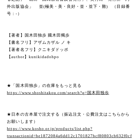
外出版協会」 並(極美・美・良好・並・並下・難) （目録番
号：-）
【著者】国木田独歩 國木田獨歩
【書名フリ】アザムカザル ノ キ
【著者名フリ】クニキダドッポ
【author】kunikidadohpo
★「国木田独歩」の在庫をもっと見る
https://www.shoshitakou.com/search?q=国木田独歩
★日本の古本屋で注文する（振込注文・公費注文はこちらから
お願いします）
https://www.kosho.or.jp/products/list.php?
transactionid=be1872084a6dd12c1701827bcf80803cb632f0cf