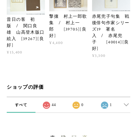
撃攘 村上一郎歌
赤尾兜子句集 戦
昔日の客 初
集 / 村上一
後俳句作家シリー
版 / 関口良
郎 [39705][良
ズ19 署名
雄 山高登木版口
好]
入 / 赤尾兜
絵入 [39267][良
子 [40014][良
¥4,400
好]
好]
¥15,400
¥3,300
ショップの評価
すべて
44
0
1