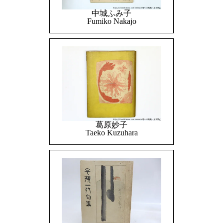
中城ふみ子
Fumiko Nakajo
葛原妙子
Taeko Kuzuhara