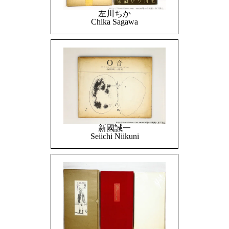
左川ちか
Chika Sagawa
新國誠一
Seiichi Niikuni