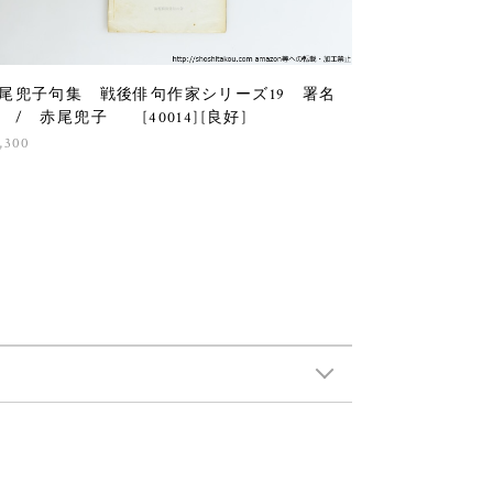
尾兜子句集 戦後俳句作家シリーズ19 署名
 / 赤尾兜子 [40014][良好]
,300