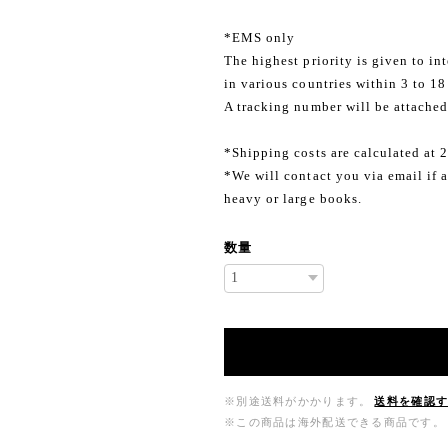
*EMS only
The highest priority is given to in
in various countries within 3 to 18
A tracking number will be attached
*Shipping costs are calculated at 
*We will contact you via email if a
heavy or large books.
数量
※別途送料がかかります。
送料を確認
※この商品は海外配送できる商品です。