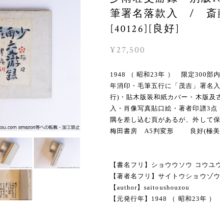
筆署名落款入 / 
[40126][良好]
¥27,500
1948 （ 昭和23年 ） 限定30
年消印・毛筆五行に「茂吉」署名入
行)・貼木版装和紙カバー・木版及
入・肖像写真貼口絵・著者印譜3点
隅を差し込む頁があるが、外して
梅田書房 A5判変形 良好(極美
【書名フリ】ショウウソウ コウユ
【著者名フリ】サイトウショウゾ
【author】saitoushouzou
【元発行年】1948 （ 昭和23年 ）