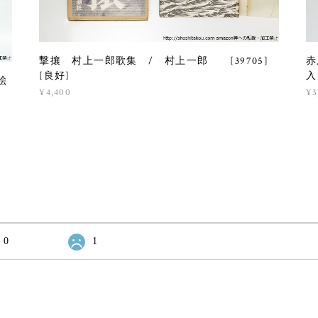
撃攘 村上一郎歌集 / 村上一郎 [39705]
赤
[良好]
入
絵
¥4,400
¥3
0
1