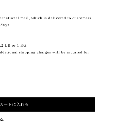
ternational mail, which is delivered to customers
 days.
.
2.2 LB or 1 KG.
dditional shipping charges will be incurred for
カートに入れる
する