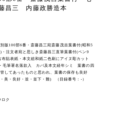
斎藤昌三 内藤政勝造本
0部内別版100部6番・斎藤昌三宛斎藤茂吉葉書付(昭和5
)・注文者宛と思しき斎藤昌三直筆葉書付(ペン9
古布貼表紙・本文総和紙二色刷にアイヌ彫カット
・毛筆署名落款入 カバ及本文経年シミ 葉書の四
保管してあったものと思われ、葉書の保存も良好
・美・良好・並・並下・難) （目録番号：-）
ウロク
ウ