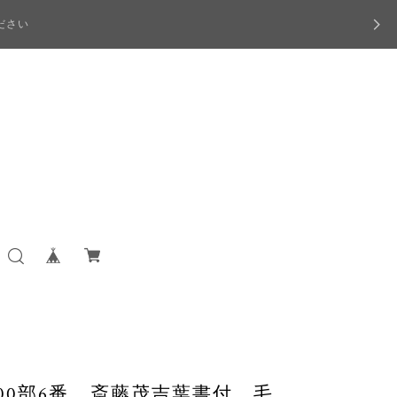
ださい
00部6番 斎藤茂吉葉書付 毛