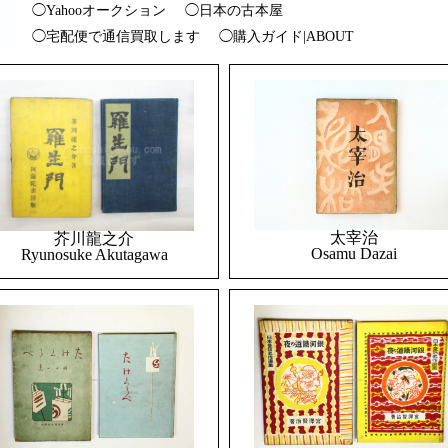
◯Yahooオークション
◯日本の古本屋
◯宅配便で通信買取します
◯購入ガイド|ABOUT
太宰治
芥川龍之介
Osamu Dazai
Ryunosuke Akutagawa