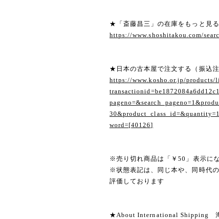
★「斎藤昌三」の在庫をもっと見
https://www.shoshitakou.com/s
★日本の古本屋で注文する（振込
https://www.kosho.or.jp/products/l
transactionid=be1872084a6dd12c
pageno=&search_pageno=1&produc
30&product_class_id=&quantity=
word=[40126]
※売り切れ商品は「￥50」表示に
※状態表記は、同じ本や、同時代
評価しております
★About International Shippi