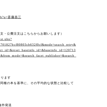
る
earch?q=斎藤昌三
注文・公費注文はこちらからお願いします）
ist.php?
1701827bcf80803cb632f0cf&mode=search_retry&
t_id=&reset_baseinfo_id=&baseinfo_id=120713
1&from_mode=&search_facet_publisher=&search_
なります
の同種の本を基準に、その平均的な状態と比較して
ng 海外発送