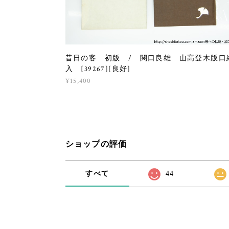
昔日の客 初版 / 関口良雄 山高登木版口
入 [39267][良好]
¥15,400
ショップの評価
すべて
44