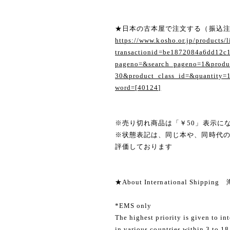
★日本の古本屋で注文する（振込
https://www.kosho.or.jp/products/l
transactionid=be1872084a6dd12c
pageno=&search_pageno=1&produc
30&product_class_id=&quantity=
word=[40124]
※売り切れ商品は「￥50」表示に
※状態表記は、同じ本や、同時代
評価しております
★About International Shippi
*EMS only
The highest priority is given to in
in various countries within 3 to 18