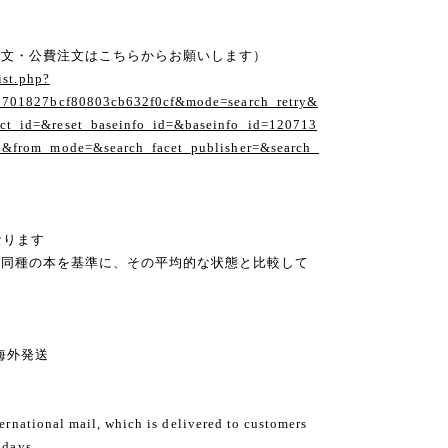
注文・公費注文はこちらからお願いします）
ist.php?
1701827bcf80803cb632f0cf&mode=search_retry&
t_id=&reset_baseinfo_id=&baseinfo_id=120713
1&from_mode=&search_facet_publisher=&search_
なります
の同種の本を基準に、その平均的な状態と比較して
ng 海外発送
ternational mail, which is delivered to customers
 days.