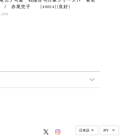
尾兜子句集 戦後俳句作家シリーズ19 署名
 / 赤尾兜子 [40014][良好]
,300