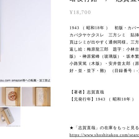
¥18,700
1943 （ 昭和18年 ） 初版・
カバ少ヤケ少スレ 三方シミ 貼
頁はシミが出やすく通例同様。三方
返し絵：梅原龍三郎 題字：小林
版）・榊原紫峰（玻璃版）・坂本
小路実篤（木版）・安井曾太郎（原
好・並・並下・難) （目録番号：-
【著者】志賀直哉
【元発行年】1943 （ 昭和18年 ）
★「志賀直哉」の在庫をもっと見
https://www.shoshitakou.com/s