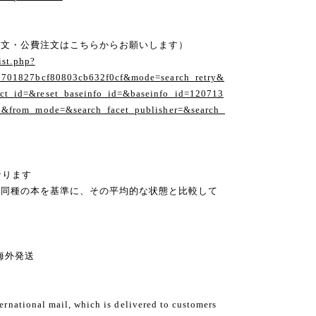
注文・公費注文はこちらからお願いします）
ist.php?
1701827bcf80803cb632f0cf&mode=search_retry&
t_id=&reset_baseinfo_id=&baseinfo_id=120713
1&from_mode=&search_facet_publisher=&search_
なります
の同種の本を基準に、その平均的な状態と比較して
ng 海外発送
ternational mail, which is delivered to customers