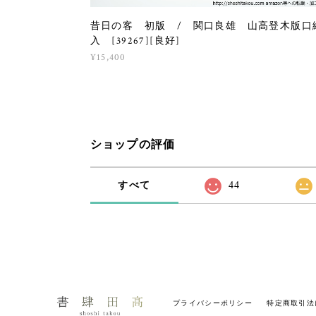
昔日の客 初版 / 関口良雄 山高登木版口
入 [39267][良好]
¥15,400
ショップの評価
すべて
44
プライバシーポリシー
特定商取引法