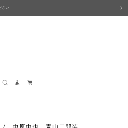
ださい
 / 中原中也 青山二郎装