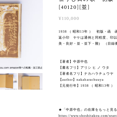
[40120][並]
¥110,000
1938 （ 昭和13年 ） 初版
返小印 ヤケは通例と同程度、印以
美・良好・並・並下・難) （目録
【著者】中原中也
【書名フリ】アリシ ヒ ノ ウタ
【著者名フリ】ナカハラチュウヤ
【author】nakaharachuuya
【元発行年】1938 （ 昭和13年 ）
★「中原中也」の在庫をもっと見
https://www.shoshitakou.com/s