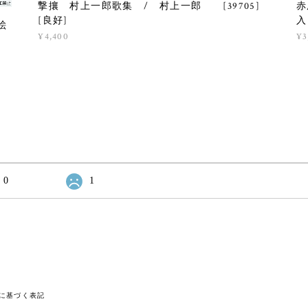
撃攘 村上一郎歌集 / 村上一郎 [39705]
赤
[良好]
入
絵
¥4,400
¥3
0
1
に基づく表記