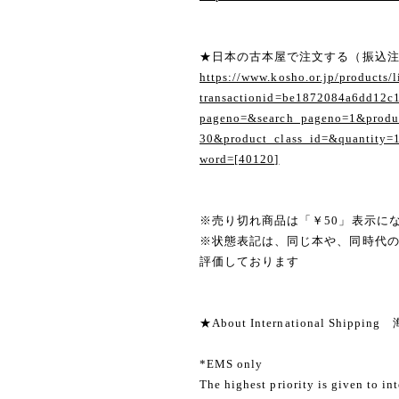
★日本の古本屋で注文する（振込
https://www.kosho.or.jp/products/l
transactionid=be1872084a6dd12c
pageno=&search_pageno=1&produc
30&product_class_id=&quantity=
word=[40120]
※売り切れ商品は「￥50」表示に
※状態表記は、同じ本や、同時代
評価しております
★About International Shippi
*EMS only
The highest priority is given to in