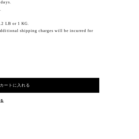
 days.
.
2.2 LB or 1 KG.
dditional shipping charges will be incurred for
カートに入れる
する