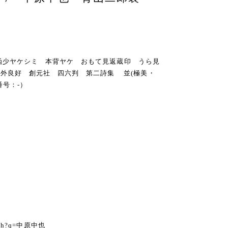
・函 函少ヤケシミ 本背ヤケ おもて見返蔵印 うら見
外良好 創元社 四六判 第二詩集 並(極美・
番号：-）
る
earch?q=中原中也