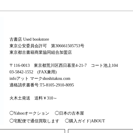
古書店 Used bookstore
東京公安委員会許可 第306661505753号
東京都古書籍商業協同組合加盟店
〒116-0013 東京都荒川区西日暮里4-21-7 コート池上104
03-5842-1552 (FAX兼用)
infoアット マークshoshitakou.com
適格請求書番号:T5-8105-2910-8095
火木土発送 送料￥310～
◯Yahooオークション
◯日本の古本屋
◯宅配便で通信買取します
◯購入ガイド|ABOUT