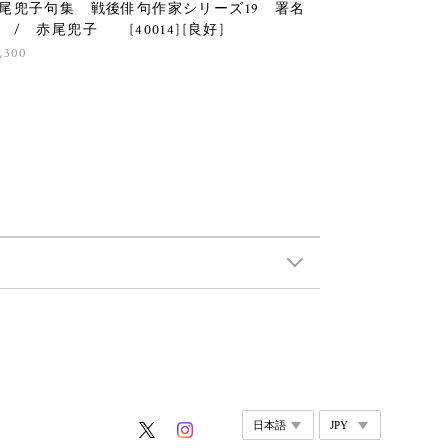
尾兜子句集 戦後俳句作家シリーズ19 署名
 / 赤尾兜子 [40014][良好]
,300