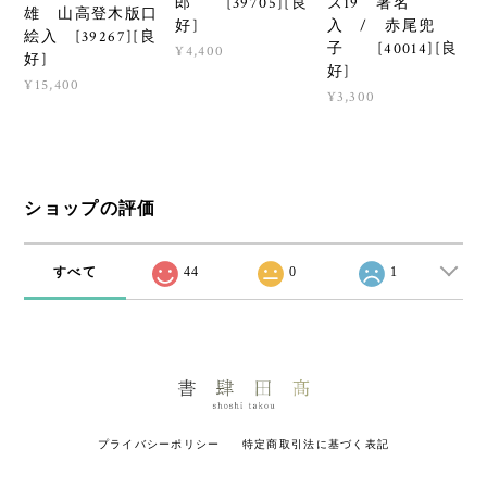
郎 [39705][良
ズ19 署名
雄 山高登木版口
好]
入 / 赤尾兜
絵入 [39267][良
子 [40014][良
¥4,400
好]
好]
¥15,400
¥3,300
ショップの評価
すべて
44
0
1
プライバシーポリシー
特定商取引法に基づく表記