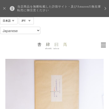
当店商品を無断転載した詐欺サイト・及びAmazonの無在庫
転売に御注意ください