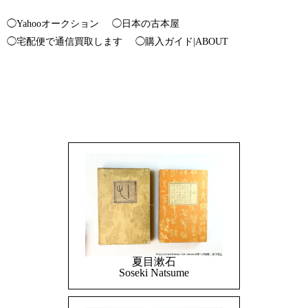
◯Yahooオークション
◯日本の古本屋
◯宅配便で通信買取します
◯購入ガイド|ABOUT
夏目漱石
Soseki Natsume