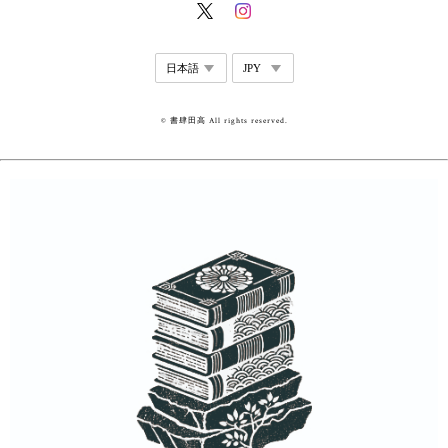
© 書肆田高 All rights reserved.