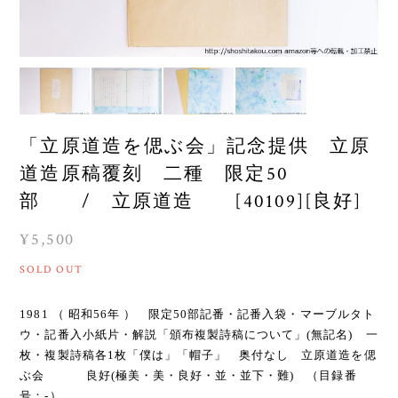
「立原道造を偲ぶ会」記念提供 立原
道造原稿覆刻 二種 限定50
部 / 立原道造 [40109][良好]
¥5,500
SOLD OUT
1981 （ 昭和56年 ） 限定50部記番・記番入袋・マーブルタト
ウ・記番入小紙片・解説「頒布複製詩稿について」(無記名) 一
枚・複製詩稿各1枚「僕は」「帽子」 奥付なし 立原道造を偲
ぶ会 良好(極美・美・良好・並・並下・難) （目録番
号：-）