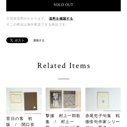
SOLD OUT
※別途送料がかかります。
送料を確認する
※この商品は海外配送できる商品です。
通報する
Related Items
撃攘 村上一郎歌
赤尾兜子句集 戦
昔日の客 初
集 / 村上一
後俳句作家シリー
版 / 関口良