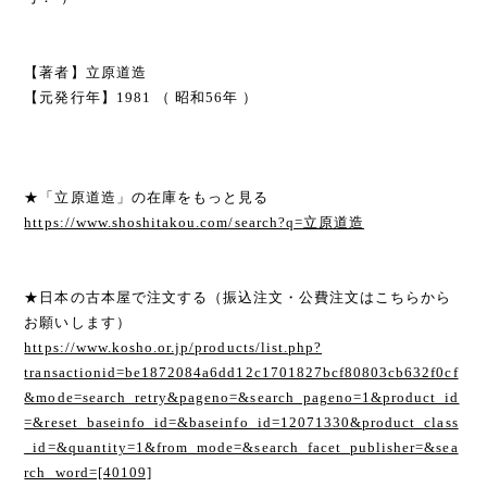
【著者】立原道造
【元発行年】1981 （ 昭和56年 ）
★「立原道造」の在庫をもっと見る
https://www.shoshitakou.com/search?q=立原道造
★日本の古本屋で注文する（振込注文・公費注文はこちらから
お願いします）
https://www.kosho.or.jp/products/list.php?
transactionid=be1872084a6dd12c1701827bcf80803cb632f0cf
&mode=search_retry&pageno=&search_pageno=1&product_id
=&reset_baseinfo_id=&baseinfo_id=12071330&product_class
_id=&quantity=1&from_mode=&search_facet_publisher=&sea
rch_word=[40109]