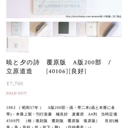
暁と夕の詩 覆原版 A版200部 /
立原道造 [40106][良好]
¥7,700
SOLD OUT
1982 （ 昭和57年 ） A版200部・函・帯二本(函と本冊に各
帯)・本冊上製・刊行覚書 極良好 麦書房 A4判 当時定価
4500円 （検：復刻版 覆刻版 覆原版 復原版） 良好(極
美・美・良好・並・並下・難) （目録番号：-）