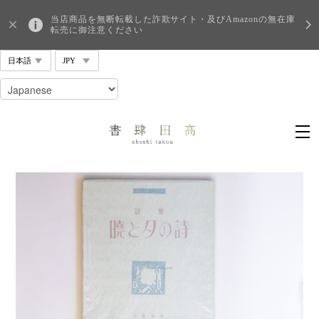
当店商品を無断転載した詐欺サイト・及びAmazonの無在庫
転売に御注意ください