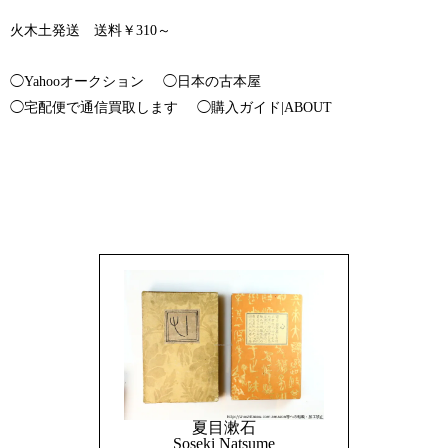
火木土発送 送料￥310～
◯Yahooオークション
◯日本の古本屋
◯宅配便で通信買取します
◯購入ガイド|ABOUT
夏目漱石
Soseki Natsume