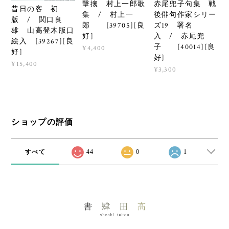
撃攘 村上一郎歌
赤尾兜子句集 戦
昔日の客 初
集 / 村上一
後俳句作家シリー
版 / 関口良
郎 [39705][良
ズ19 署名
雄 山高登木版口
好]
入 / 赤尾兜
絵入 [39267][良
子 [40014][良
¥4,400
好]
好]
¥15,400
¥3,300
ショップの評価
すべて
44
0
1