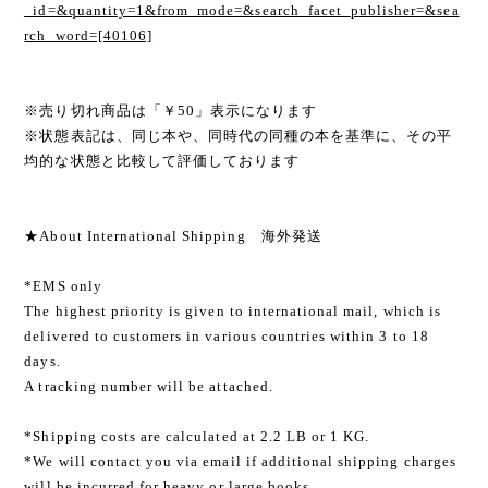
_id=&quantity=1&from_mode=&search_facet_publisher=&sea
rch_word=[40106]
※売り切れ商品は「￥50」表示になります
※状態表記は、同じ本や、同時代の同種の本を基準に、その平
均的な状態と比較して評価しております
★About International Shipping 海外発送
*EMS only
The highest priority is given to international mail, which is
delivered to customers in various countries within 3 to 18
days.
A tracking number will be attached.
*Shipping costs are calculated at 2.2 LB or 1 KG.
*We will contact you via email if additional shipping charges
will be incurred for heavy or large books.