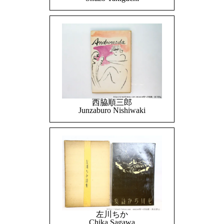
西脇順三郎
Junzaburo Nishiwaki
左川ちか
Chika Sagawa