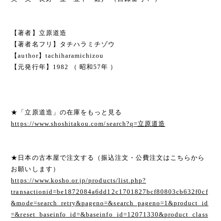
【著者】立原道造
【著者名フリ】タチハラミチゾウ
【author】tachiharamichizou
【元発行年】1982 （ 昭和57年 ）
★「立原道造」の在庫をもっと見る
https://www.shoshitakou.com/search?q=立原道造
★日本の古本屋で注文する（振込注文・公費注文はこちらから
お願いします）
https://www.kosho.or.jp/products/list.php?
transactionid=be1872084a6dd12c1701827bcf80803cb632f0cf
&mode=search_retry&pageno=&search_pageno=1&product_id
=&reset_baseinfo_id=&baseinfo_id=12071330&product_class