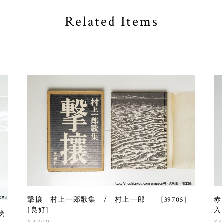
Related Items
撃攘 村上一郎歌集 / 村上一郎 [39705]
赤
[良好]
入
絵
¥4,400
¥3