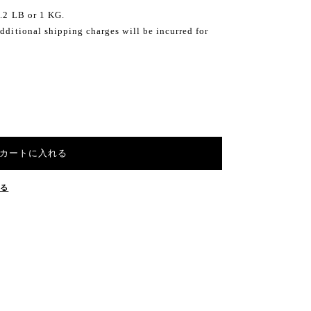
2.2 LB or 1 KG.
dditional shipping charges will be incurred for
カートに入れる
する