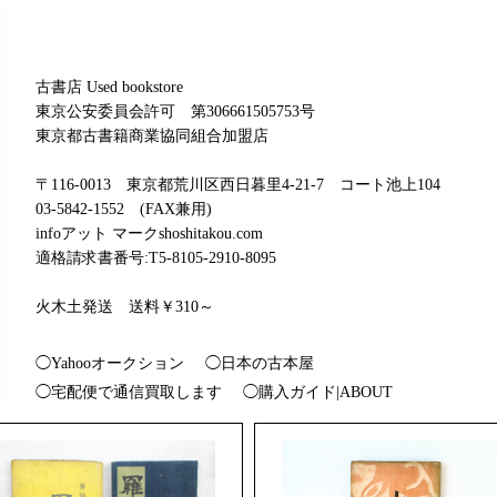
古書店 Used bookstore
東京公安委員会許可 第306661505753号
東京都古書籍商業協同組合加盟店
〒116-0013 東京都荒川区西日暮里4-21-7 コート池上104
03-5842-1552 (FAX兼用)
infoアット マークshoshitakou.com
適格請求書番号:T5-8105-2910-8095
火木土発送 送料￥310～
◯Yahooオークション
◯日本の古本屋
◯宅配便で通信買取します
◯購入ガイド|ABOUT