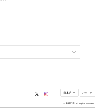
© 書肆田高 All rights reserved.