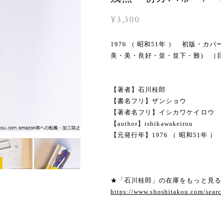
¥3,300
1976 （ 昭和51年 ） 初版
美・美・良好・並・並下・難) （
【著者】石川桂郎
【書名フリ】ザンショウ
【著者名フリ】イシカワケイロウ
【author】ishikawakeirou
【元発行年】1976 （ 昭和51年 ）
★「石川桂郎」の在庫をもっと見
https://www.shoshitakou.com/s