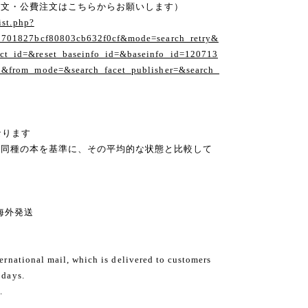
注文・公費注文はこちらからお願いします）
ist.php?
1701827bcf80803cb632f0cf&mode=search_retry&
t_id=&reset_baseinfo_id=&baseinfo_id=120713
1&from_mode=&search_facet_publisher=&search_
なります
の同種の本を基準に、その平均的な状態と比較して
ng 海外発送
ternational mail, which is delivered to customers
 days.
.