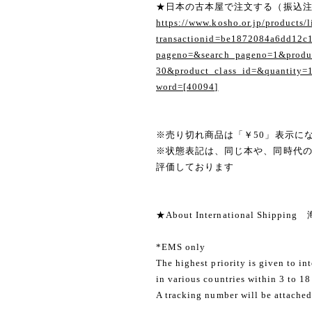
★日本の古本屋で注文する（振込
https://www.kosho.or.jp/products/l
transactionid=be1872084a6dd12c
pageno=&search_pageno=1&produc
30&product_class_id=&quantity=
word=[40094]
※売り切れ商品は「￥50」表示に
※状態表記は、同じ本や、同時代
評価しております
★About International Shippi
*EMS only
The highest priority is given to in
in various countries within 3 to 18
A tracking number will be attached