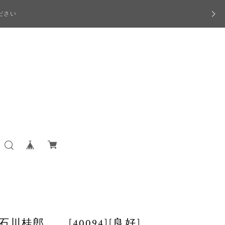
ださい
川桂郎 [40094][良好]