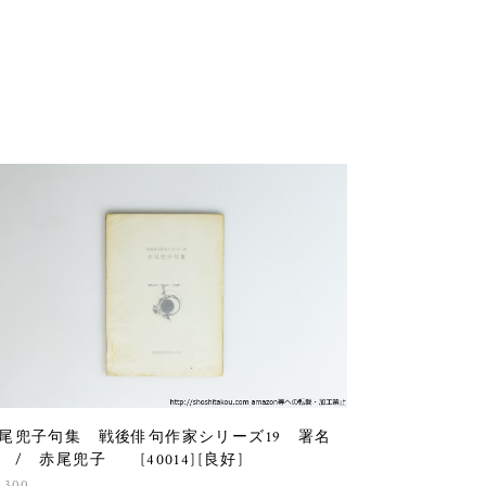
尾兜子句集 戦後俳句作家シリーズ19 署名
 / 赤尾兜子 [40014][良好]
,300