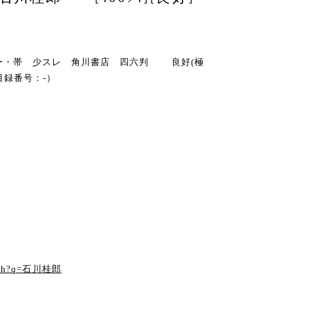
・カバー・帯 少スレ 角川書店 四六判 良好(極
目録番号：-）
る
earch?q=石川桂郎