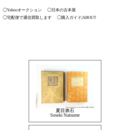
◯Yahooオークション
◯日本の古本屋
◯宅配便で通信買取します
◯購入ガイド|ABOUT
夏目漱石
Soseki Natsume