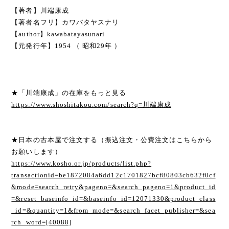
【著者】川端康成
【著者名フリ】カワバタヤスナリ
【author】kawabatayasunari
【元発行年】1954 （ 昭和29年 ）
★「川端康成」の在庫をもっと見る
https://www.shoshitakou.com/search?q=川端康成
★日本の古本屋で注文する（振込注文・公費注文はこちらから
お願いします）
https://www.kosho.or.jp/products/list.php?
transactionid=be1872084a6dd12c1701827bcf80803cb632f0cf
&mode=search_retry&pageno=&search_pageno=1&product_id
=&reset_baseinfo_id=&baseinfo_id=12071330&product_class
_id=&quantity=1&from_mode=&search_facet_publisher=&sea
rch_word=[40088]