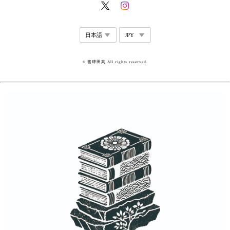
© 書肆田高 All rights reserved.