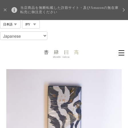
当店商品を無断転載した詐欺サイト・及びAmazonの無在庫
転売に御注意ください