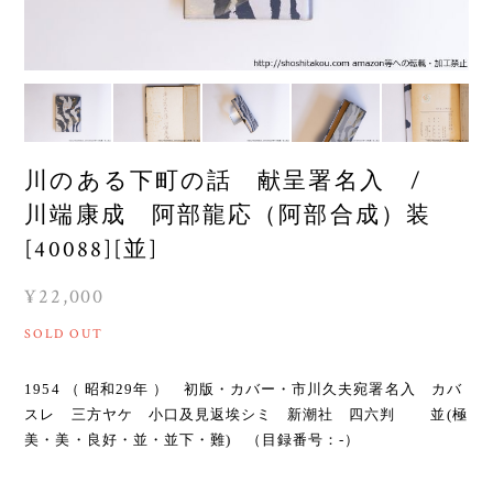
川のある下町の話 献呈署名入 /
川端康成 阿部龍応（阿部合成）装
[40088][並]
¥22,000
SOLD OUT
1954 （ 昭和29年 ） 初版・カバー・市川久夫宛署名入 カバ
スレ 三方ヤケ 小口及見返埃シミ 新潮社 四六判 並(極
美・美・良好・並・並下・難) （目録番号：-）