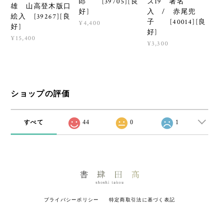
郎 [39705][良
ズ19 署名
雄 山高登木版口
好]
入 / 赤尾兜
絵入 [39267][良
子 [40014][良
¥4,400
好]
好]
¥15,400
¥3,300
ショップの評価
すべて
44
0
1
プライバシーポリシー
特定商取引法に基づく表記