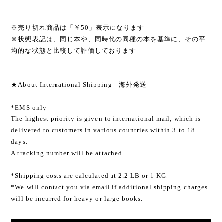
※売り切れ商品は「￥50」表示になります
※状態表記は、同じ本や、同時代の同種の本を基準に、その平
均的な状態と比較して評価しております
★About International Shipping 海外発送
*EMS only
The highest priority is given to international mail, which is
delivered to customers in various countries within 3 to 18
days.
A tracking number will be attached.
*Shipping costs are calculated at 2.2 LB or 1 KG.
*We will contact you via email if additional shipping charges
will be incurred for heavy or large books.