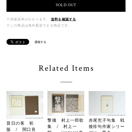
SOLD OUT
※別途送料がかかります。
送料を確認する
※この商品は海外配送できる商品です。
通報する
Related Items
撃攘 村上一郎歌
赤尾兜子句集 戦
昔日の客 初
集 / 村上一
後俳句作家シリー
版 / 関口良