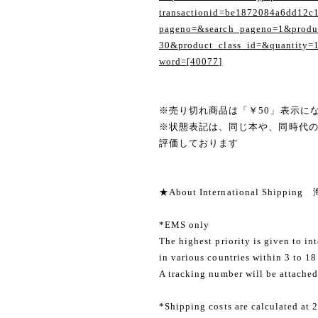
transactionid=be1872084a6dd12c
pageno=&search_pageno=1&produc
30&product_class_id=&quantity=
word=[40077]
※売り切れ商品は「￥50」表示に
※状態表記は、同じ本や、同時代
評価しております
★About International Shippi
*EMS only
The highest priority is given to in
in various countries within 3 to 18
A tracking number will be attached
*Shipping costs are calculated at 