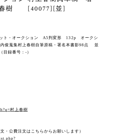
樹 [40077][並]
マレット・オークション A5判変形 132p オークシ
内俊蒐集村上春樹自筆原稿・署名本書影98点 並
（目録番号：-）
る
earch?q=村上春樹
注文・公費注文はこちらからお願いします）
ist.php?