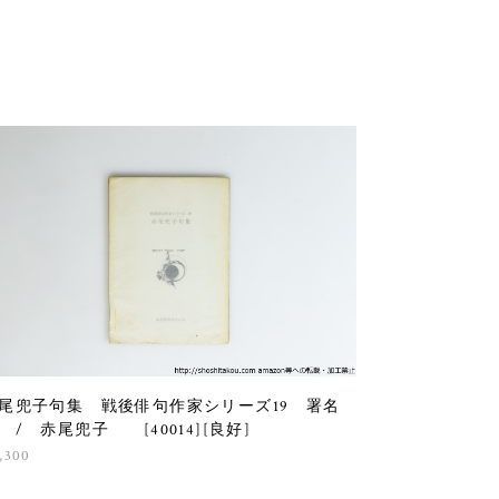
尾兜子句集 戦後俳句作家シリーズ19 署名
 / 赤尾兜子 [40014][良好]
,300