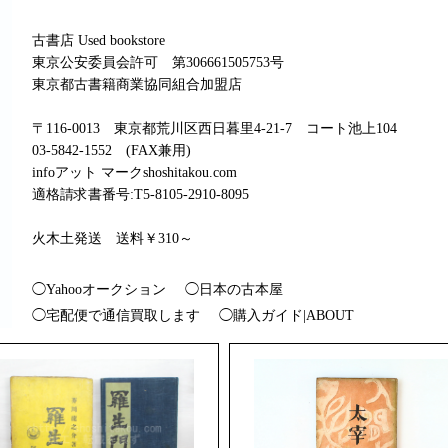
古書店 Used bookstore
東京公安委員会許可 第306661505753号
東京都古書籍商業協同組合加盟店
〒116-0013 東京都荒川区西日暮里4-21-7 コート池上104
03-5842-1552 (FAX兼用)
infoアット マークshoshitakou.com
適格請求書番号:T5-8105-2910-8095
火木土発送 送料￥310～
◯Yahooオークション
◯日本の古本屋
◯宅配便で通信買取します
◯購入ガイド|ABOUT