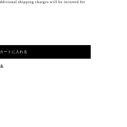
dditional shipping charges will be incurred for
カートに入れる
する