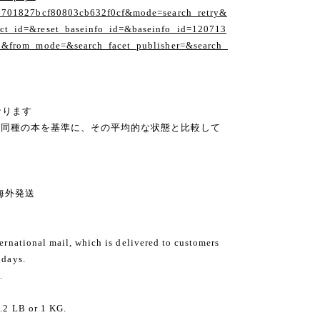
1701827bcf80803cb632f0cf&mode=search_retry&
t_id=&reset_baseinfo_id=&baseinfo_id=120713
1&from_mode=&search_facet_publisher=&search_
なります
の同種の本を基準に、その平均的な状態と比較して
ng 海外発送
ternational mail, which is delivered to customers
 days.
.
2.2 LB or 1 KG.