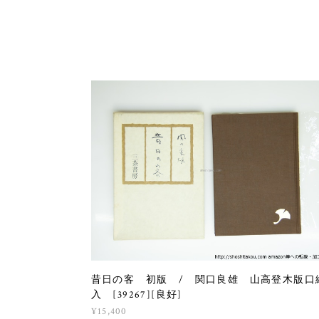
昔日の客 初版 / 関口良雄 山高登木版口
入 [39267][良好]
¥15,400