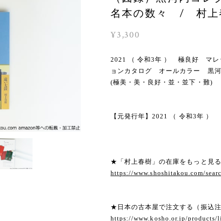
名本の数々 / 村上春
¥3,300
2021 （ 令和3年 ） 極良好 
ョンカタログ オールカラー 黒河
(極美・美・良好・並・並下・難) 
【元発行年】2021 （ 令和3年 ）
★「村上春樹」の在庫をもっと見
https://www.shoshitakou.com/s
★日本の古本屋で注文する（振込
https://www.kosho.or.jp/products/l