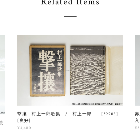
Related Items
撃攘 村上一郎歌集 / 村上一郎 [39705]
赤
[良好]
入
絵
¥4,400
¥3