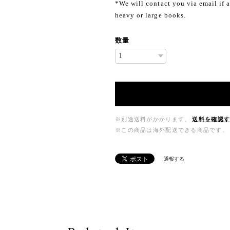
*We will contact you via email if a
heavy or large books.
数量
※別途送料がかかります。
送料を確認
※この商品は海外配送できる商品です。
通報する