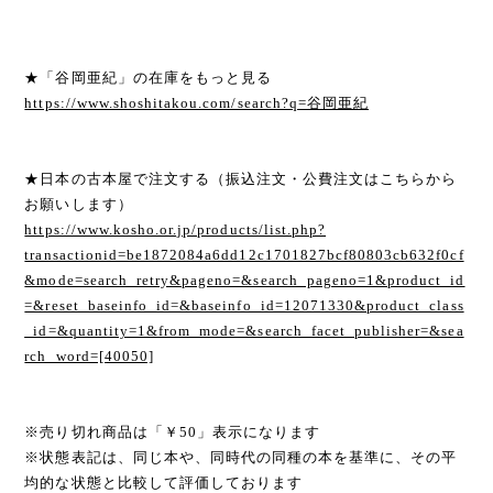
★「谷岡亜紀」の在庫をもっと見る
https://www.shoshitakou.com/search?q=谷岡亜紀
★日本の古本屋で注文する（振込注文・公費注文はこちらから
お願いします）
https://www.kosho.or.jp/products/list.php?
transactionid=be1872084a6dd12c1701827bcf80803cb632f0cf
&mode=search_retry&pageno=&search_pageno=1&product_id
=&reset_baseinfo_id=&baseinfo_id=12071330&product_class
_id=&quantity=1&from_mode=&search_facet_publisher=&sea
rch_word=[40050]
※売り切れ商品は「￥50」表示になります
※状態表記は、同じ本や、同時代の同種の本を基準に、その平
均的な状態と比較して評価しております