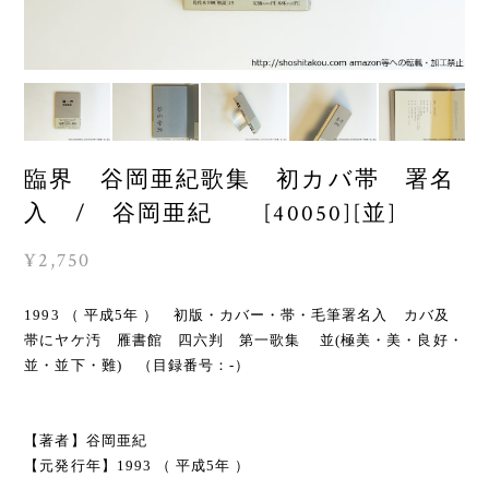
臨界 谷岡亜紀歌集 初カバ帯 署名
入 / 谷岡亜紀 [40050][並]
¥2,750
1993 （ 平成5年 ） 初版・カバー・帯・毛筆署名入 カバ及
帯にヤケ汚 雁書館 四六判 第一歌集 並(極美・美・良好・
並・並下・難) （目録番号：-）
【著者】谷岡亜紀
【元発行年】1993 （ 平成5年 ）