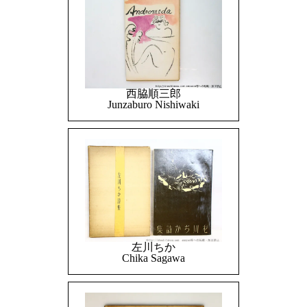
西脇順三郎
Junzaburo Nishiwaki
左川ちか
Chika Sagawa