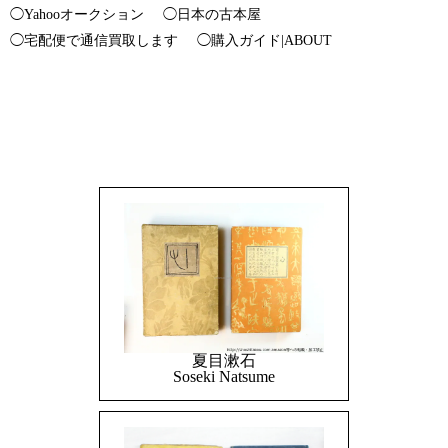
◯Yahooオークション
◯日本の古本屋
◯宅配便で通信買取します
◯購入ガイド|ABOUT
夏目漱石
Soseki Natsume