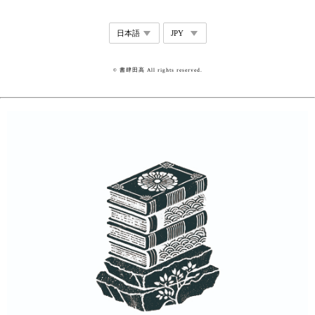
© 書肆田高 All rights reserved.