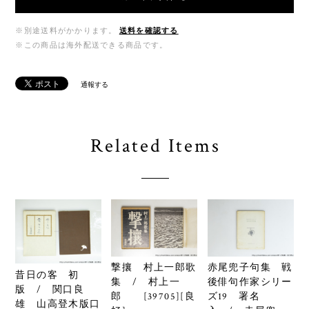
※別途送料がかかります。
送料を確認する
※この商品は海外配送できる商品です。
通報する
Related Items
撃攘 村上一郎歌
赤尾兜子句集 戦
昔日の客 初
集 / 村上一
後俳句作家シリー
版 / 関口良
郎 [39705][良
ズ19 署名
雄 山高登木版口