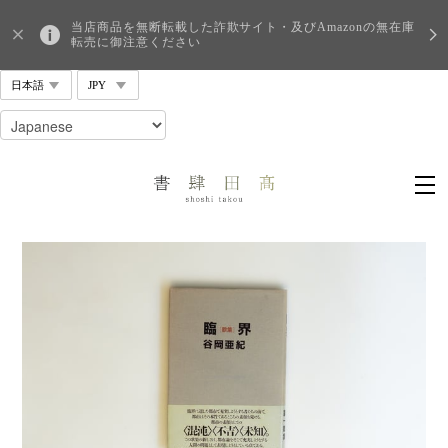
当店商品を無断転載した詐欺サイト・及びAmazonの無在庫
転売に御注意ください