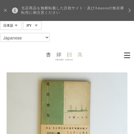
当店商品を無断転載した詐欺サイト・及びAmazonの無在庫
転売に御注意ください