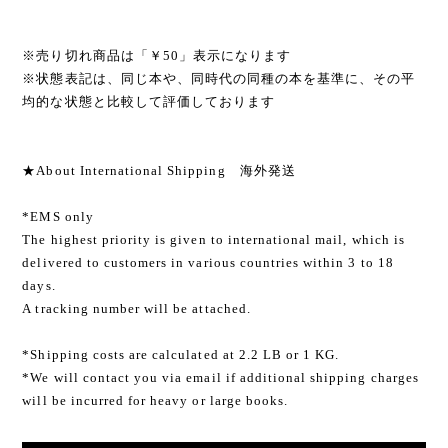
※売り切れ商品は「￥50」表示になります
※状態表記は、同じ本や、同時代の同種の本を基準に、その平
均的な状態と比較して評価しております
★About International Shipping 海外発送
*EMS only
The highest priority is given to international mail, which is
delivered to customers in various countries within 3 to 18
days.
A tracking number will be attached.
*Shipping costs are calculated at 2.2 LB or 1 KG.
*We will contact you via email if additional shipping charges
will be incurred for heavy or large books.