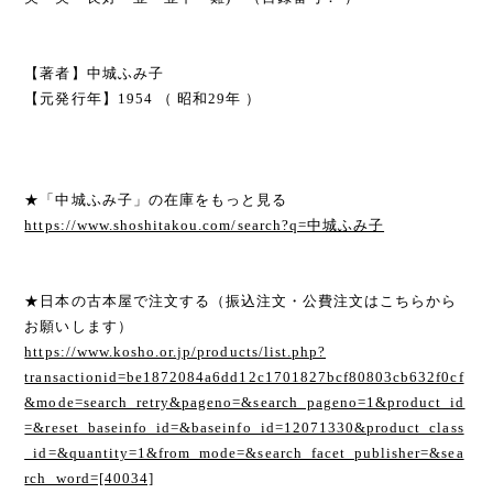
【著者】中城ふみ子
【元発行年】1954 （ 昭和29年 ）
★「中城ふみ子」の在庫をもっと見る
https://www.shoshitakou.com/search?q=中城ふみ子
★日本の古本屋で注文する（振込注文・公費注文はこちらから
お願いします）
https://www.kosho.or.jp/products/list.php?
transactionid=be1872084a6dd12c1701827bcf80803cb632f0cf
&mode=search_retry&pageno=&search_pageno=1&product_id
=&reset_baseinfo_id=&baseinfo_id=12071330&product_class
_id=&quantity=1&from_mode=&search_facet_publisher=&sea
rch_word=[40034]