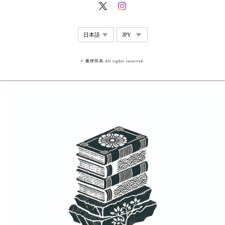
© 書肆田高 All rights reserved.