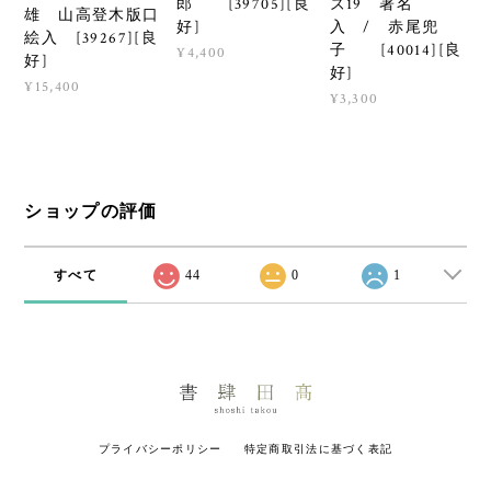
郎 [39705][良
ズ19 署名
雄 山高登木版口
好]
入 / 赤尾兜
絵入 [39267][良
子 [40014][良
¥4,400
好]
好]
¥15,400
¥3,300
ショップの評価
すべて
44
0
1
プライバシーポリシー
特定商取引法に基づく表記