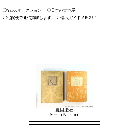
◯Yahooオークション
◯日本の古本屋
◯宅配便で通信買取します
◯購入ガイド|ABOUT
夏目漱石
Soseki Natsume