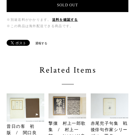
SOLD OUT
※別途送料がかかります。
送料を確認する
※この商品は海外配送できる商品です。
通報する
Related Items
撃攘 村上一郎歌
赤尾兜子句集 戦
昔日の客 初
集 / 村上一
後俳句作家シリー
版 / 関口良