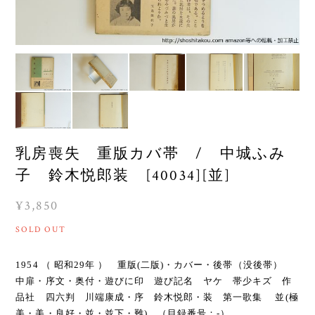
乳房喪失 重版カバ帯 / 中城ふみ
子 鈴木悦郎装 [40034][並]
¥3,850
SOLD OUT
1954 （ 昭和29年 ） 重版(二版)・カバー・後帯（没後帯）
中扉・序文・奥付・遊びに印 遊び記名 ヤケ 帯少キズ 作
品社 四六判 川端康成・序 鈴木悦郎・装 第一歌集 並(極
美・美・良好・並・並下・難) （目録番号：-）