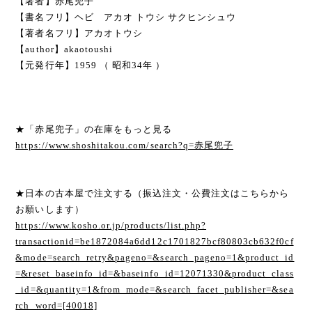
【著者】赤尾兜子
【書名フリ】ヘビ アカオ トウシ サクヒンシュウ
【著者名フリ】アカオトウシ
【author】akaotoushi
【元発行年】1959 （ 昭和34年 ）
★「赤尾兜子」の在庫をもっと見る
https://www.shoshitakou.com/search?q=赤尾兜子
★日本の古本屋で注文する（振込注文・公費注文はこちらから
お願いします）
https://www.kosho.or.jp/products/list.php?
transactionid=be1872084a6dd12c1701827bcf80803cb632f0cf
&mode=search_retry&pageno=&search_pageno=1&product_id
=&reset_baseinfo_id=&baseinfo_id=12071330&product_class
_id=&quantity=1&from_mode=&search_facet_publisher=&sea
rch_word=[40018]