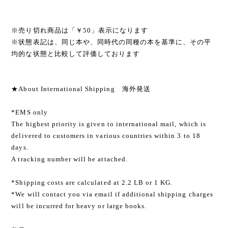
※売り切れ商品は「￥50」表示になります
※状態表記は、同じ本や、同時代の同種の本を基準に、その平
均的な状態と比較して評価しております
★About International Shipping 海外発送
*EMS only
The highest priority is given to international mail, which is
delivered to customers in various countries within 3 to 18
days.
A tracking number will be attached.
*Shipping costs are calculated at 2.2 LB or 1 KG.
*We will contact you via email if additional shipping charges
will be incurred for heavy or large books.