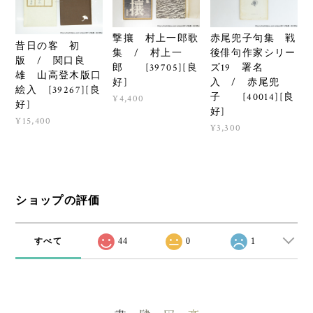
撃攘 村上一郎歌
赤尾兜子句集 戦
昔日の客 初
集 / 村上一
後俳句作家シリー
版 / 関口良
郎 [39705][良
ズ19 署名
雄 山高登木版口
好]
入 / 赤尾兜
絵入 [39267][良
子 [40014][良
¥4,400
好]
好]
¥15,400
¥3,300
ショップの評価
すべて
44
0
1