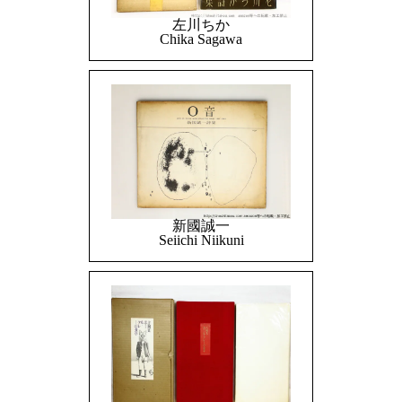
左川ちか
Chika Sagawa
新國誠一
Seiichi Niikuni