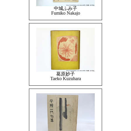
中城ふみ子
Fumiko Nakajo
葛原妙子
Taeko Kuzuhara