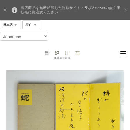
当店商品を無断転載した詐欺サイト・及びAmazonの無在庫
転売に御注意ください