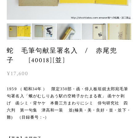
蛇 毛筆句献呈署名入 / 赤尾兜
子 [40018][並]
¥17,600
1959 （ 昭和34年 ） 限定350部・函・俳人板垣鋭太郎宛毛筆
句署名入「蛾がむしりあう駅の空椅子かたまる夜」 函ヤケ剥
げ 函シミ・背ヤケ 本冊三方まわりにシミ 俳句研究社 四
六判 第一句集 津高和一装 並(極美・美・良好・並・並下・
難) （目録番号：-）