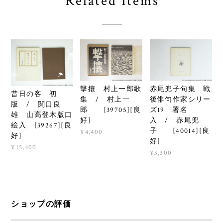
Related Items
撃攘 村上一郎歌
赤尾兜子句集 戦
昔日の客 初
集 / 村上一
後俳句作家シリー
版 / 関口良
郎 [39705][良
ズ19 署名
雄 山高登木版口
好]
入 / 赤尾兜
絵入 [39267][良
子 [40014][良
¥4,400
好]
好]
¥15,400
¥3,300
ショップの評価