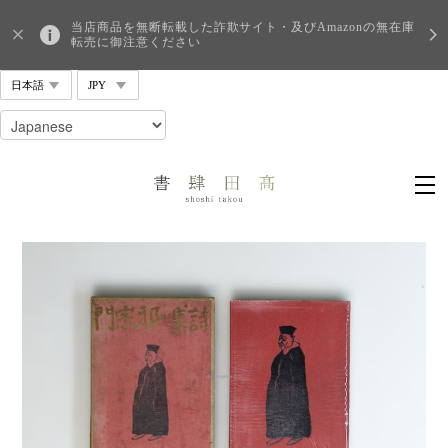
当店商品を無断転載した詐欺サイト・及びAmazonの無在庫
転売に御注意ください