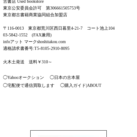
古書店 Used bookstore
東京公安委員会許可 第306661505753号
東京都古書籍商業協同組合加盟店
〒116-0013 東京都荒川区西日暮里4-21-7 コート池上104
03-5842-1552 (FAX兼用)
infoアット マークshoshitakou.com
適格請求書番号:T5-8105-2910-8095
火木土発送 送料￥310～
◯Yahooオークション
◯日本の古本屋
◯宅配便で通信買取します
◯購入ガイド|ABOUT