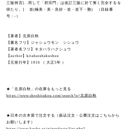
三版例言[…而して「邪宗門」は改訂三版に於て漸く完全するを
得たり。] 並(極美・美・良好・並・並下・難) （目録番
号：-）
【著者】北原白秋
【書名フリ】ジャシュウモン シシュウ
【著者名フリ】キタハラハクシュウ
【author】kitaharahakushuu
【元発行年】1916 （ 大正5年 ）
★「北原白秋」の在庫をもっと見る
https://www.shoshitakou.com/search?q=北原白秋
★日本の古本屋で注文する（振込注文・公費注文はこちらから
お願いします）
https://www.kosho.or.jp/products/list.php?