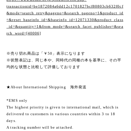
transactionid=be1872084a6dd12c1701827bcf80803cb632f0cf
&mode=search_retry&pageno=&search_pageno=1&product_id
=&reset_baseinfo_id=&baseinfo_id=12071330&product_class
_id=&quantity=1&from_mode=&search_facet_publisher=&sea
rch_word=[40006]
※売り切れ商品は「￥50」表示になります
※状態表記は、同じ本や、同時代の同種の本を基準に、その平
均的な状態と比較して評価しております
★About International Shipping 海外発送
*EMS only
The highest priority is given to international mail, which is
delivered to customers in various countries within 3 to 18
days.
A tracking number will be attached.