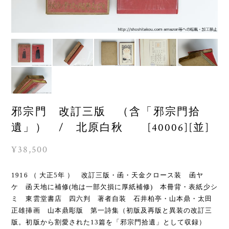
邪宗門 改訂三版 （含「邪宗門拾
遺」） / 北原白秋 [40006][並]
¥38,500
1916 （ 大正5年 ） 改訂三版・函・天金クロース装 函ヤ
ケ 函天地に補修(地は一部欠損に厚紙補修) 本冊背・表紙少シ
ミ 東雲堂書店 四六判 著者自装 石井柏亭・山本鼎・太田
正雄挿画 山本鼎彫版 第一詩集（初版及再版と異装の改訂三
版。初版から割愛された13篇を「邪宗門拾遺」として収録）