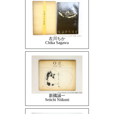
左川ちか
Chika Sagawa
新國誠一
Seiichi Niikuni