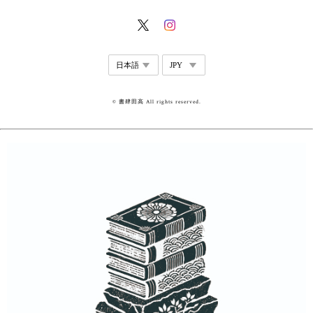
© 書肆田高 All rights reserved.