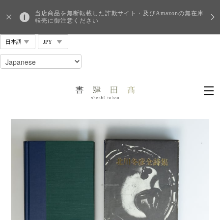
当店商品を無断転載した詐欺サイト・及びAmazonの無在庫
転売に御注意ください