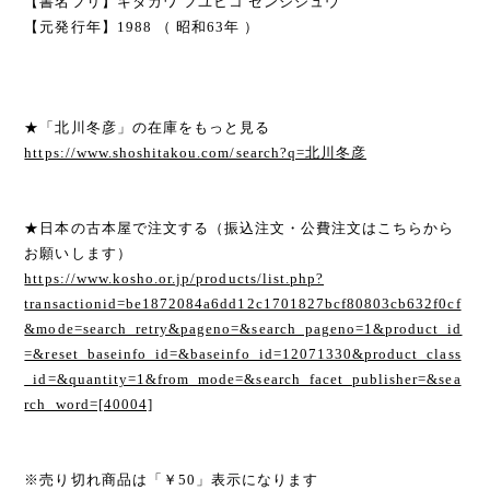
【書名フリ】キタガワ フユヒコ ゼンシシュウ
【元発行年】1988 （ 昭和63年 ）
★「北川冬彦」の在庫をもっと見る
https://www.shoshitakou.com/search?q=北川冬彦
★日本の古本屋で注文する（振込注文・公費注文はこちらから
お願いします）
https://www.kosho.or.jp/products/list.php?
transactionid=be1872084a6dd12c1701827bcf80803cb632f0cf
&mode=search_retry&pageno=&search_pageno=1&product_id
=&reset_baseinfo_id=&baseinfo_id=12071330&product_class
_id=&quantity=1&from_mode=&search_facet_publisher=&sea
rch_word=[40004]
※売り切れ商品は「￥50」表示になります