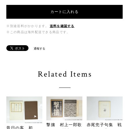
カートに入れる
※別途送料がかかります。
送料を確認する
※この商品は海外配送できる商品です。
通報する
Related Items
撃攘 村上一郎歌
赤尾兜子句集 戦
昔日の客 初