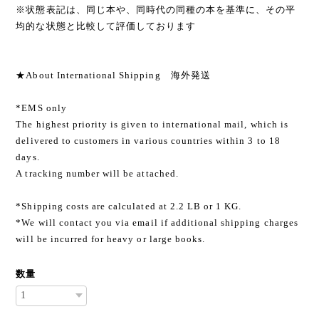
※状態表記は、同じ本や、同時代の同種の本を基準に、その平
均的な状態と比較して評価しております
★About International Shipping 海外発送
*EMS only
The highest priority is given to international mail, which is
delivered to customers in various countries within 3 to 18
days.
A tracking number will be attached.
*Shipping costs are calculated at 2.2 LB or 1 KG.
*We will contact you via email if additional shipping charges
will be incurred for heavy or large books.
数量