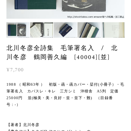
北川冬彦全詩集 毛筆署名入 / 北
川冬彦 鶴岡善久編 [40004][並]
¥7,700
1988 （ 昭和63年 ） 初版・函・函カバー・栞付(小冊子）・毛
筆署名入 カバスレ・キレ 三方シミ 沖積舎 A5判 定価
25000円 並(極美・美・良好・並・並下・難) （目録番
号：-）
【著者】北川冬彦