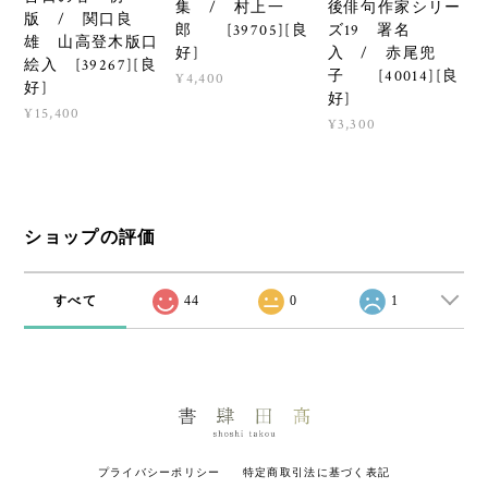
集 / 村上一
後俳句作家シリー
版 / 関口良
郎 [39705][良
ズ19 署名
雄 山高登木版口
好]
入 / 赤尾兜
絵入 [39267][良
子 [40014][良
¥4,400
好]
好]
¥15,400
¥3,300
ショップの評価
すべて
44
0
1
プライバシーポリシー
特定商取引法に基づく表記