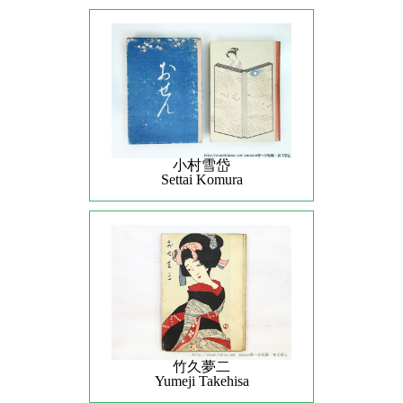
小村雪岱
Settai Komura
竹久夢二
Yumeji Takehisa