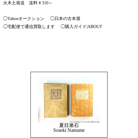
火木土発送 送料￥310～
◯Yahooオークション
◯日本の古本屋
◯宅配便で通信買取します
◯購入ガイド|ABOUT
夏目漱石
Soseki Natsume