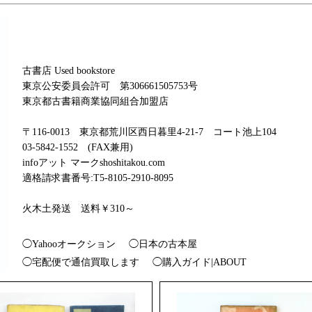
古書店 Used bookstore
東京公安委員会許可 第306661505753号
東京都古書籍商業協同組合加盟店
〒116-0013 東京都荒川区西日暮里4-21-7 コート池上104
03-5842-1552 (FAX兼用)
infoアット マークshoshitakou.com
適格請求書番号:T5-8105-2910-8095
火木土発送 送料￥310～
◯Yahooオークション
◯日本の古本屋
◯宅配便で通信買取します
◯購入ガイド|ABOUT