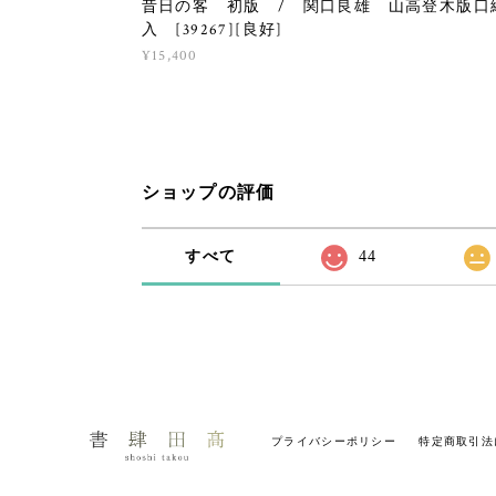
昔日の客 初版 / 関口良雄 山高登木版口
入 [39267][良好]
¥15,400
ショップの評価
すべて
44
プライバシーポリシー
特定商取引法