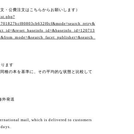
注文・公費注文はこちらからお願いします）
ist.php?
1701827bcf80803cb632f0cf&mode=search_retry&
t_id=&reset_baseinfo_id=&baseinfo_id=120713
1&from_mode=&search_facet_publisher=&search_
なります
の同種の本を基準に、その平均的な状態と比較して
ng 海外発送
ternational mail, which is delivered to customers
 days.
.