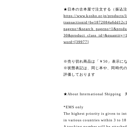
★日本の古本屋で注文する（振込
https://www.kosho.or.jp/products/l
transactionid=be1872084a6dd12c
pageno=&search_pageno=1&produc
30&product_class_id=&quantity=
word=[39977]
※売り切れ商品は「￥50」表示に
※状態表記は、同じ本や、同時代
評価しております
★About International Shippi
*EMS only
The highest priority is given to in
in various countries within 3 to 18
A tracking number will be attached