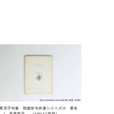
尾兜子句集 戦後俳句作家シリーズ19 署名
 / 赤尾兜子 [40014][良好]