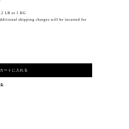
2.2 LB or 1 KG.
dditional shipping charges will be incurred for
カートに入れる
する