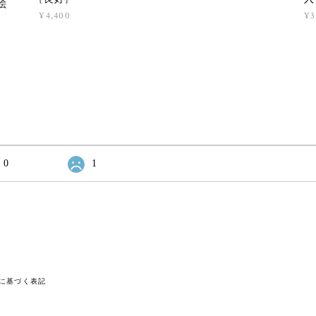
絵
¥4,400
¥3
0
1
に基づく表記