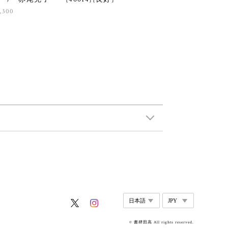
,300
© 書肆田高 All rights reserved.