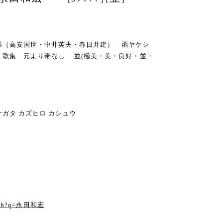
・函・栞（高安国世・中井英夫・春日井建） 函ヤケシ
二歌集 元より帯なし 並(極美・美・良好・並・
ガタ カズヒロ カシュウ
る
earch?q=永田和宏