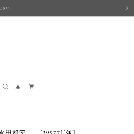
ださい
田和宏 [39977][並]