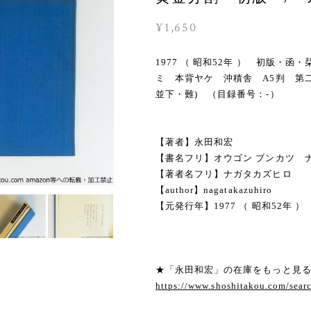
¥1,650
1977 （ 昭和52年 ） 初版
ミ 本背ヤケ 沖積舎 A5判 第
並下・難) （目録番号：-）
【著者】永田和宏
【書名フリ】オウゴン ブンカツ ナ
【著者名フリ】ナガタカズヒロ
【author】nagatakazuhiro
【元発行年】1977 （ 昭和52年 ）
★「永田和宏」の在庫をもっと見
https://www.shoshitakou.com/s