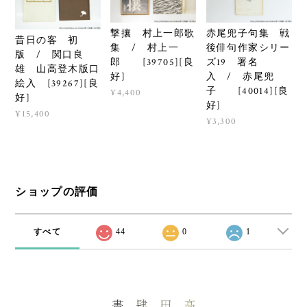
撃攘 村上一郎歌
赤尾兜子句集 戦
昔日の客 初
集 / 村上一
後俳句作家シリー
版 / 関口良
郎 [39705][良
ズ19 署名
雄 山高登木版口
好]
入 / 赤尾兜
絵入 [39267][良
子 [40014][良
¥4,400
好]
好]
¥15,400
¥3,300
ショップの評価
すべて
44
0
1