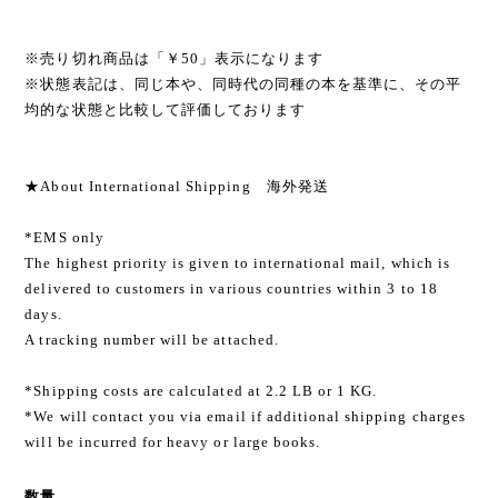
※売り切れ商品は「￥50」表示になります
※状態表記は、同じ本や、同時代の同種の本を基準に、その平
均的な状態と比較して評価しております
★About International Shipping 海外発送
*EMS only
The highest priority is given to international mail, which is
delivered to customers in various countries within 3 to 18
days.
A tracking number will be attached.
*Shipping costs are calculated at 2.2 LB or 1 KG.
*We will contact you via email if additional shipping charges
will be incurred for heavy or large books.
数量