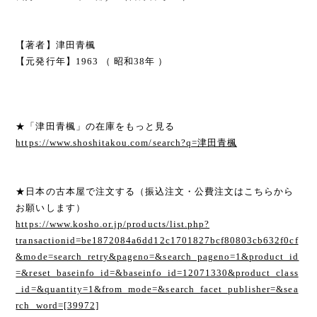
【著者】津田青楓
【元発行年】1963 （ 昭和38年 ）
★「津田青楓」の在庫をもっと見る
https://www.shoshitakou.com/search?q=津田青楓
★日本の古本屋で注文する（振込注文・公費注文はこちらから
お願いします）
https://www.kosho.or.jp/products/list.php?
transactionid=be1872084a6dd12c1701827bcf80803cb632f0cf
&mode=search_retry&pageno=&search_pageno=1&product_id
=&reset_baseinfo_id=&baseinfo_id=12071330&product_class
_id=&quantity=1&from_mode=&search_facet_publisher=&sea
rch_word=[39972]