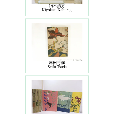
鏑木清方
Kiyokata Kaburagi
津田青楓
Seifu Tsuda