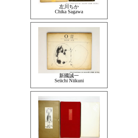
左川ちか
Chika Sagawa
新國誠一
Seiichi Niikuni