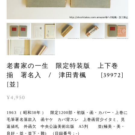
老書家の一生 限定特装版 上下巻
揃 署名入 / 津田青楓 [39972]
[並]
¥4,950
1963 （ 昭和38年 ） 限定1200部・初版・函・カバー・上巻に
毛筆署名落款入 函ヤケ カバ背スレ 上巻函背少イタミ、見
返値札 外函欠 中央公論美術出版 A5判 並(極美・美・
良好・並・並下・難) （目録番号：-）