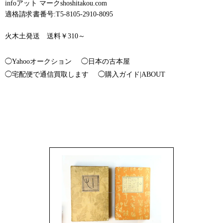
infoアット マークshoshitakou.com
適格請求書番号:T5-8105-2910-8095
火木土発送 送料￥310～
◯Yahooオークション
◯日本の古本屋
◯宅配便で通信買取します
◯購入ガイド|ABOUT