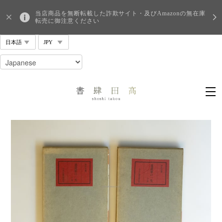
当店商品を無断転載した詐欺サイト・及びAmazonの無在庫
転売に御注意ください