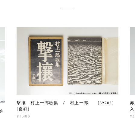
撃攘 村上一郎歌集 / 村上一郎 [39705]
赤
[良好]
入
絵
¥4,400
¥3