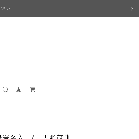
ださい
献呈署名入 / 天野茂典