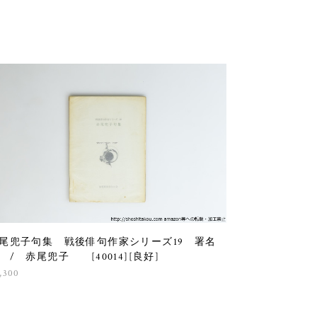
尾兜子句集 戦後俳句作家シリーズ19 署名
 / 赤尾兜子 [40014][良好]
,300