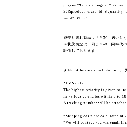
pageno=&search_pageno=1&produc
30&product_class_id=&quantity=
word=[39967]
※売り切れ商品は「￥50」表示に
※状態表記は、同じ本や、同時代
評価しております
★About International Shippi
*EMS only
The highest priority is given to in
in various countries within 3 to 18
A tracking number will be attached
*Shipping costs are calculated at 
*We will contact you via email if a