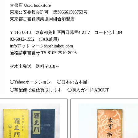
古書店 Used bookstore
東京公安委員会許可 第306661505753号
東京都古書籍商業協同組合加盟店
〒116-0013 東京都荒川区西日暮里4-21-7 コート池上104
03-5842-1552 (FAX兼用)
infoアット マークshoshitakou.com
適格請求書番号:T5-8105-2910-8095
火木土発送 送料￥310～
◯Yahooオークション
◯日本の古本屋
◯宅配便で通信買取します
◯購入ガイド|ABOUT