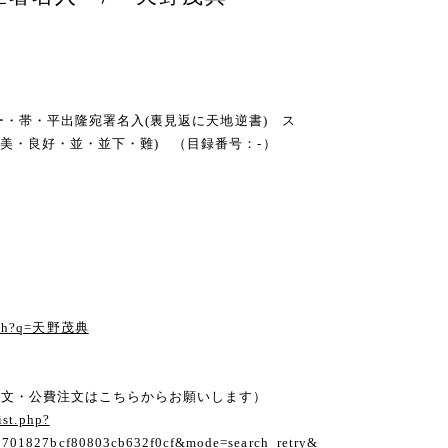
カバー・帯・平出隆宛署名入(裏見返に天地逆書) ス
美・良好・並・並下・難) （目録番号：-）
る
earch?q=天野茂典
注文・公費注文はこちらからお願いします）
ist.php?
1701827bcf80803cb632f0cf&mode=search_retry&