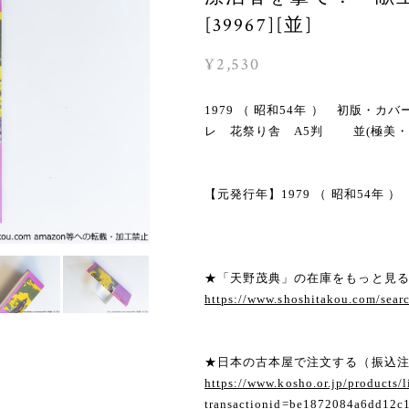
[39967][並]
¥2,530
1979 （ 昭和54年 ） 初版・
レ 花祭り舎 A5判 並(極美・
【元発行年】1979 （ 昭和54年 ）
★「天野茂典」の在庫をもっと見
https://www.shoshitakou.com/s
★日本の古本屋で注文する（振込
https://www.kosho.or.jp/products/l
transactionid=be1872084a6dd12c