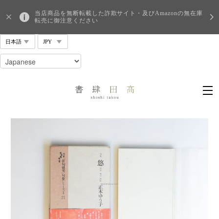
当店商品を無断転載した詐欺サイト・及びAmazonの無在庫
転売に御注意ください