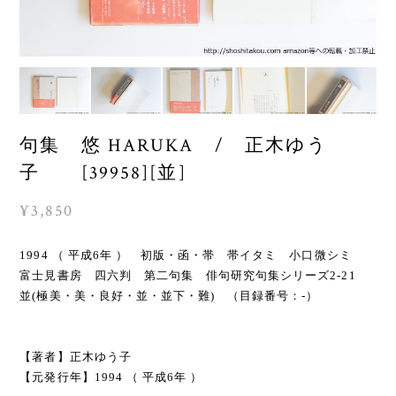
句集 悠 HARUKA / 正木ゆう
子 [39958][並]
¥3,850
1994 （ 平成6年 ） 初版・函・帯 帯イタミ 小口微シミ
富士見書房 四六判 第二句集 俳句研究句集シリーズ2-21
並(極美・美・良好・並・並下・難) （目録番号：-）
【著者】正木ゆう子
【元発行年】1994 （ 平成6年 ）