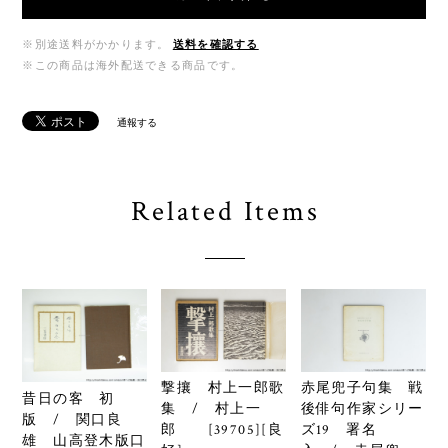
※別途送料がかかります。
送料を確認する
※この商品は海外配送できる商品です。
通報する
Related Items
撃攘 村上一郎歌
赤尾兜子句集 戦
昔日の客 初
集 / 村上一
後俳句作家シリー
版 / 関口良
郎 [39705][良
ズ19 署名
雄 山高登木版口