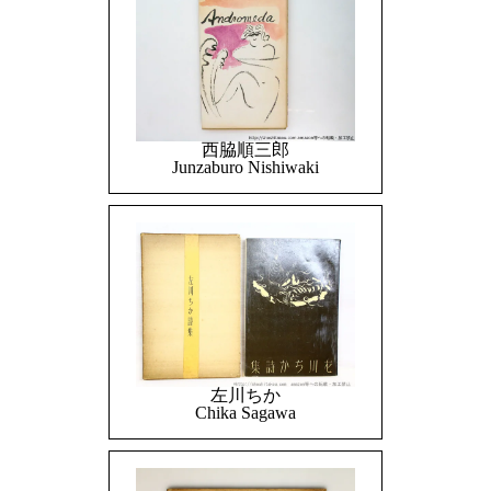
西脇順三郎
Junzaburo Nishiwaki
左川ちか
Chika Sagawa