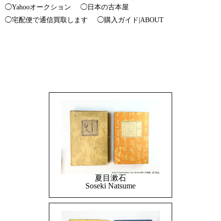
◯Yahooオークション
◯日本の古本屋
◯宅配便で通信買取します
◯購入ガイド|ABOUT
夏目漱石
Soseki Natsume