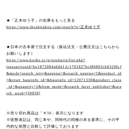
★「正木ゆう子」の在庫をもっと見る
https://www.shoshitakou.com/search?q=正木ゆう子
★日本の古本屋で注文する（振込注文・公費注文はこちらから
お願いします）
https://www.kosho.or.jp/products/list.php?
transactionid=be1872084a6dd12c1701827bcf80803cb632f0cf
&mode=search_retry&pageno=&search_pageno=1&product_id
=&reset_baseinfo_id=&baseinfo_id=12071330&product_class
_id=&quantity=1&from_mode=&search_facet_publisher=&sea
rch_word=[39958]
※売り切れ商品は「￥50」表示になります
※状態表記は、同じ本や、同時代の同種の本を基準に、その平
均的な状態と比較して評価しております