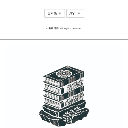
© 書肆田高 All rights reserved.