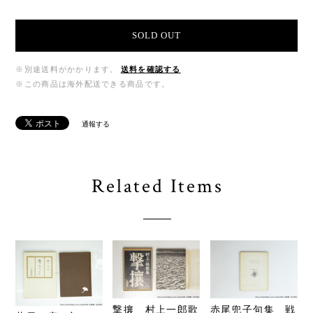
SOLD OUT
※別途送料がかかります。
送料を確認する
※この商品は海外配送できる商品です。
通報する
Related Items
撃攘 村上一郎歌
赤尾兜子句集 戦