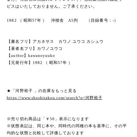
ビスはいたしておりません。ご了承ください。
1982 （ 昭和57年 ） 沖積舎 A5判 （目録番号：-）
【書名フリ】アカネサス カワノ ユウコ カシュウ
【著者名フリ】カワノユウコ
【author】kawanoyuuko
【元発行年】1982 （ 昭和57年 ）
★「河野裕子 」の在庫をもっと見る
https://www.shoshitakou.com/search?q=河野裕子
※売り切れ商品は「￥50」表示になります
※状態表記は、同じ本や、同時代の同種の本を基準に、その平
均的な状態と比較して評価しております