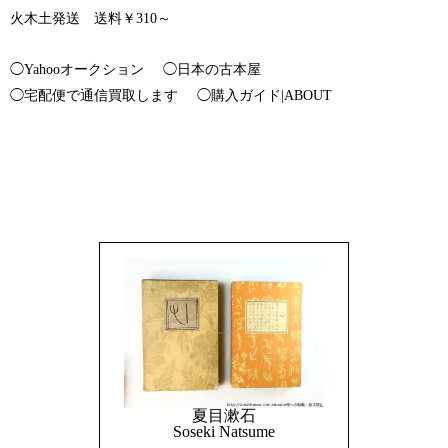
火木土発送 送料￥310～
◯Yahooオークション
◯日本の古本屋
◯宅配便で通信買取します
◯購入ガイド|ABOUT
夏目漱石
Soseki Natsume