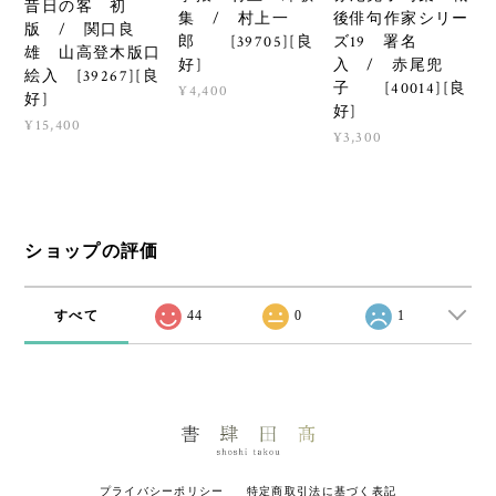
昔日の客 初
集 / 村上一
後俳句作家シリー
版 / 関口良
郎 [39705][良
ズ19 署名
雄 山高登木版口
好]
入 / 赤尾兜
絵入 [39267][良
子 [40014][良
¥4,400
好]
好]
¥15,400
¥3,300
ショップの評価
すべて
44
0
1
プライバシーポリシー
特定商取引法に基づく表記