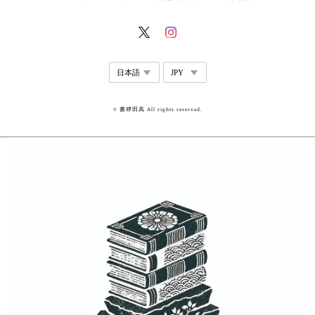
© 書肆田高 All rights reserved.