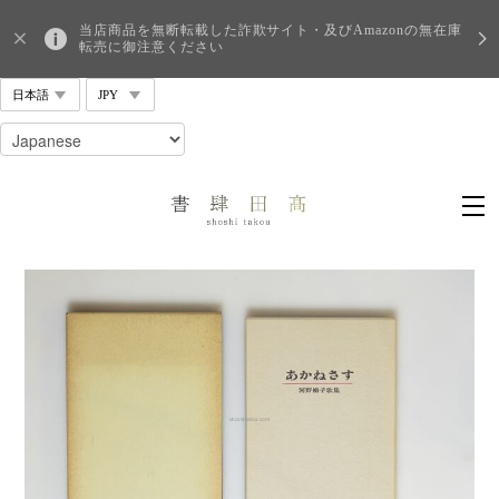
当店商品を無断転載した詐欺サイト・及びAmazonの無在庫
転売に御注意ください