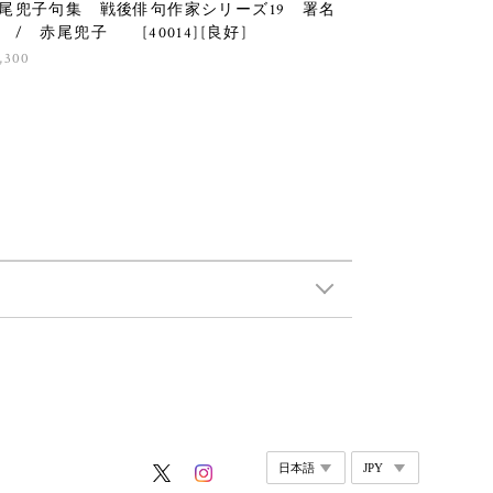
尾兜子句集 戦後俳句作家シリーズ19 署名
 / 赤尾兜子 [40014][良好]
,300