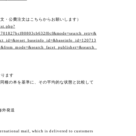
注文・公費注文はこちらからお願いします）
ist.php?
1701827bcf80803cb632f0cf&mode=search_retry&
t_id=&reset_baseinfo_id=&baseinfo_id=120713
1&from_mode=&search_facet_publisher=&search_
なります
の同種の本を基準に、その平均的な状態と比較して
ng 海外発送
ternational mail, which is delivered to customers