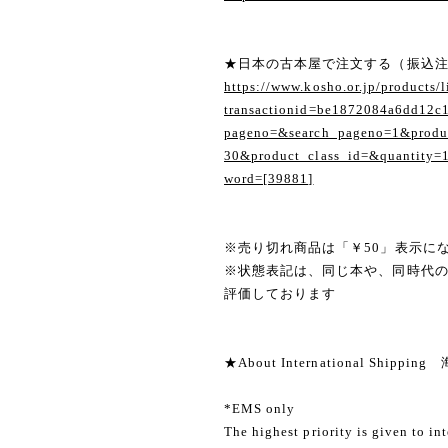
★日本の古本屋で注文する（振込
https://www.kosho.or.jp/products/l
transactionid=be1872084a6dd12c
pageno=&search_pageno=1&produc
30&product_class_id=&quantity=
word=[39881]
※売り切れ商品は「￥50」表示に
※状態表記は、同じ本や、同時代
評価しております
★About International Shippi
*EMS only
The highest priority is given to in