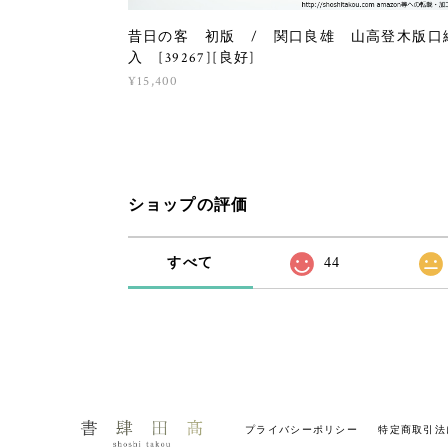
昔日の客 初版 / 関口良雄 山高登木版口
入 [39267][良好]
¥15,400
ショップの評価
すべて
44
プライバシーポリシー
特定商取引法