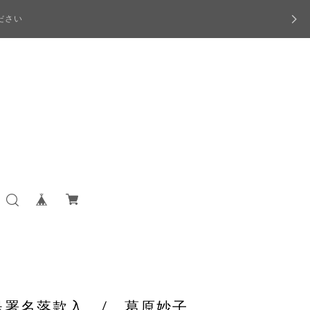
ださい
呈署名落款入 / 葛原妙子