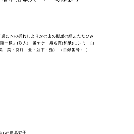
・函・「嵐に木の折れしよりかの山の斷崖の縞ふたたびみ
一様」(歌人) 函ヤケ 宛名頁(和紙)にシミ 白
美・美・良好・並・並下・難) （目録番号：-）
る
earch?q=葛原妙子