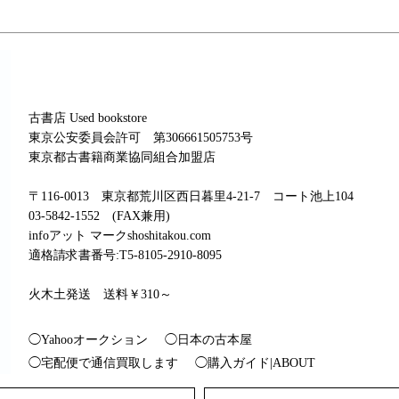
古書店 Used bookstore
東京公安委員会許可 第306661505753号
東京都古書籍商業協同組合加盟店
〒116-0013 東京都荒川区西日暮里4-21-7 コート池上104
03-5842-1552 (FAX兼用)
infoアット マークshoshitakou.com
適格請求書番号:T5-8105-2910-8095
火木土発送 送料￥310～
◯Yahooオークション
◯日本の古本屋
◯宅配便で通信買取します
◯購入ガイド|ABOUT