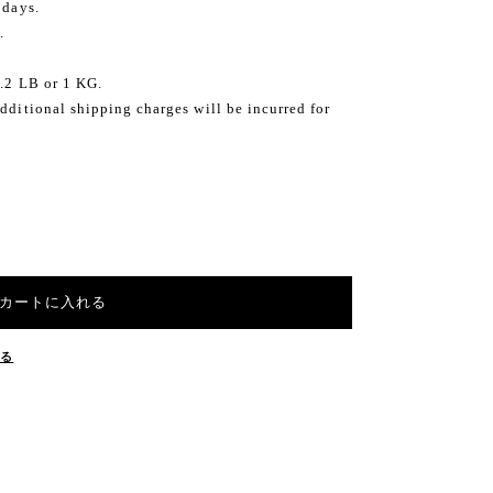
 days.
.
2.2 LB or 1 KG.
dditional shipping charges will be incurred for
カートに入れる
する