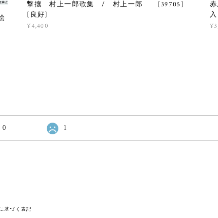
撃攘 村上一郎歌集 / 村上一郎 [39705]
赤
[良好]
入
絵
¥4,400
¥3
0
1
に基づく表記