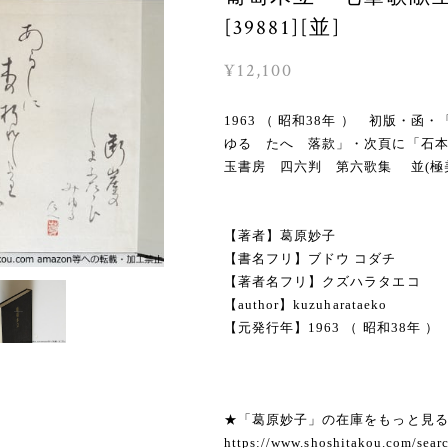
[39881][並]
¥12,100
1963 （ 昭和38年 ） 初版
ゆる たへ 落款」・次頁に「石本隆
玉書房 四六判 第六歌集 並(極
【著者】葛原妙子
【書名フリ】ブドウ コダチ
【著者名フリ】クズハラタエコ
【author】kuzuharataeko
【元発行年】1963 （ 昭和38年 ）
★「葛原妙子」の在庫をもっと見
https://www.shoshitakou.com/s