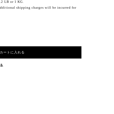
2.2 LB or 1 KG.
dditional shipping charges will be incurred for
カートに入れる
する