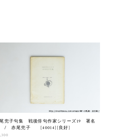
尾兜子句集 戦後俳句作家シリーズ19 署名
 / 赤尾兜子 [40014][良好]
,300