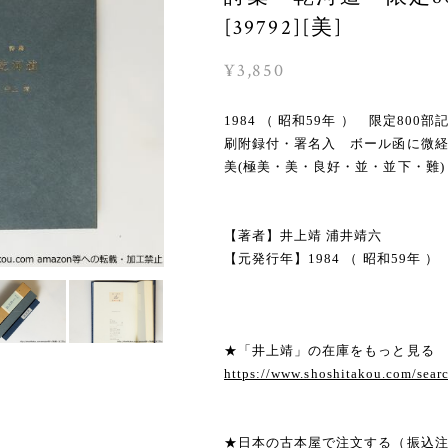
[39792][美]
¥3,850
1984 （ 昭和59年 ） 限定8
刷附録付・署名入 ボール函に微
美(極美・美・良好・並・並下・難)
【著者】井上靖 浦井靖六
【元発行年】1984 （ 昭和59年 ）
★「井上靖」の在庫をもっと見る
https://www.shoshitakou.com/se
★日本の古本屋で注文する（振込