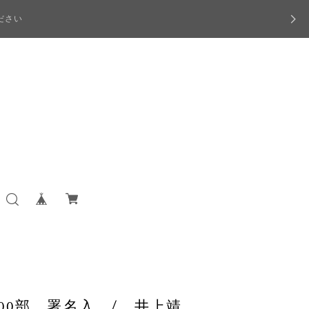
ださい
800部 署名入 / 井上靖