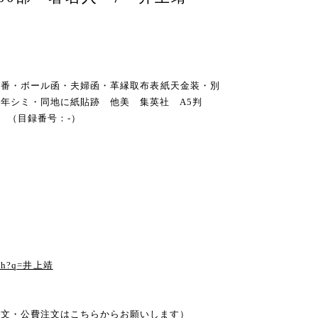
00部記番・ボール函・夫婦函・革縁取布表紙天金装・別
経年シミ・同地に紙貼跡 他美 集英社 A5判
 （目録番号：-）
arch?q=井上靖
注文・公費注文はこちらからお願いします）