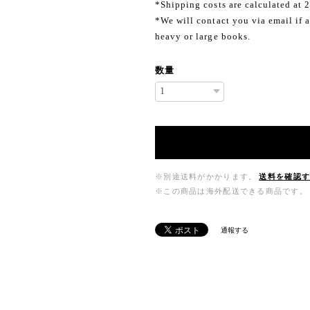
*Shipping costs are calculated at 
*We will contact you via email if a
heavy or large books.
数量
※別途送料がかかります。
送料を確認
※この商品は海外配送できる商品です。
通報する