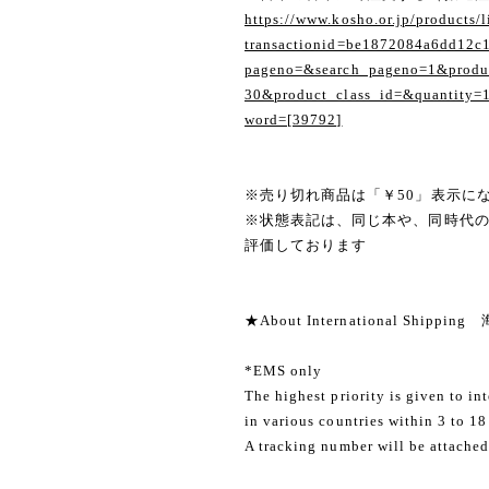
https://www.kosho.or.jp/products/l
transactionid=be1872084a6dd12c
pageno=&search_pageno=1&produc
30&product_class_id=&quantity=
word=[39792]
※売り切れ商品は「￥50」表示に
※状態表記は、同じ本や、同時代
評価しております
★About International Shippi
*EMS only
The highest priority is given to in
in various countries within 3 to 18
A tracking number will be attached