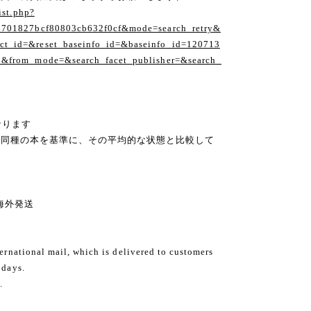
ist.php?
1701827bcf80803cb632f0cf&mode=search_retry&
t_id=&reset_baseinfo_id=&baseinfo_id=120713
1&from_mode=&search_facet_publisher=&search_
なります
の同種の本を基準に、その平均的な状態と比較して
ng 海外発送
ternational mail, which is delivered to customers
 days.
.