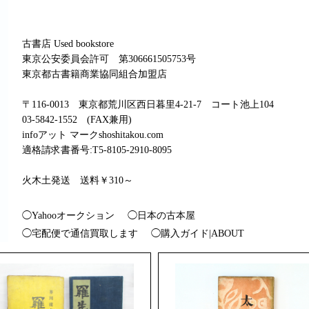
古書店 Used bookstore
東京公安委員会許可 第306661505753号
東京都古書籍商業協同組合加盟店
〒116-0013 東京都荒川区西日暮里4-21-7 コート池上104
03-5842-1552 (FAX兼用)
infoアット マークshoshitakou.com
適格請求書番号:T5-8105-2910-8095
火木土発送 送料￥310～
◯Yahooオークション
◯日本の古本屋
◯宅配便で通信買取します
◯購入ガイド|ABOUT