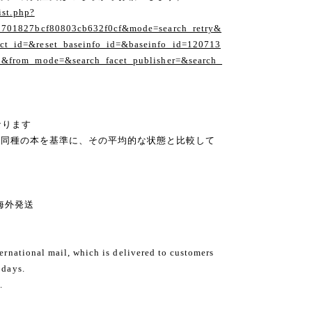
ist.php?
1701827bcf80803cb632f0cf&mode=search_retry&
t_id=&reset_baseinfo_id=&baseinfo_id=120713
1&from_mode=&search_facet_publisher=&search_
なります
の同種の本を基準に、その平均的な状態と比較して
ng 海外発送
ternational mail, which is delivered to customers
 days.
.