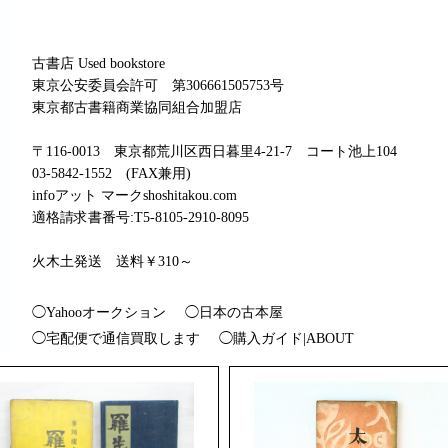
古書店 Used bookstore
東京公安委員会許可 第306661505753号
東京都古書籍商業協同組合加盟店
〒116-0013 東京都荒川区西日暮里4-21-7 コート池上104
03-5842-1552 (FAX兼用)
infoアット マークshoshitakou.com
適格請求書番号:T5-8105-2910-8095
火木土発送 送料￥310～
◯Yahooオークション
◯日本の古本屋
◯宅配便で通信買取します
◯購入ガイド|ABOUT