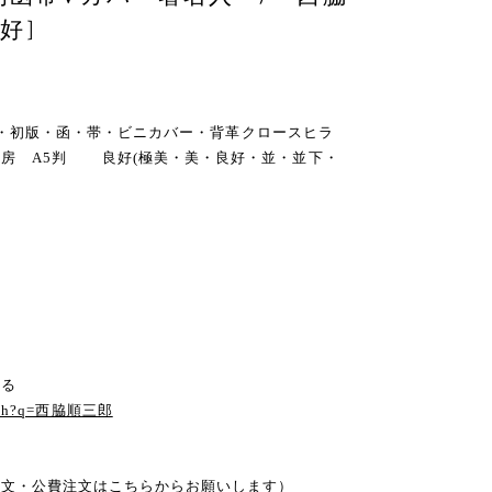
好]
200部・初版・函・帯・ビニカバー・背革クロースヒラ
書房 A5判 良好(極美・美・良好・並・並下・
見る
search?q=西脇順三郎
注文・公費注文はこちらからお願いします）