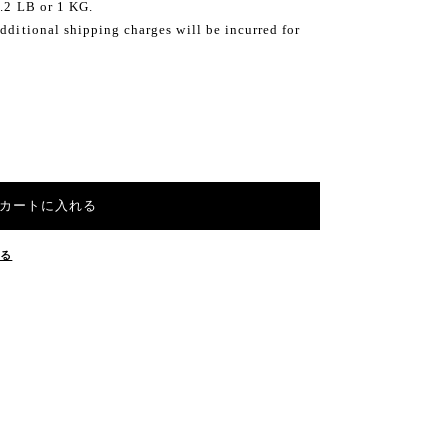
2.2 LB or 1 KG.
dditional shipping charges will be incurred for
カートに入れる
する