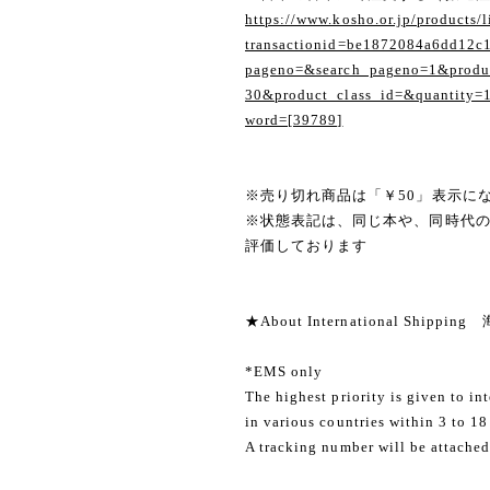
https://www.kosho.or.jp/products/l
transactionid=be1872084a6dd12c
pageno=&search_pageno=1&produc
30&product_class_id=&quantity=
word=[39789]
※売り切れ商品は「￥50」表示に
※状態表記は、同じ本や、同時代
評価しております
★About International Shippi
*EMS only
The highest priority is given to in
in various countries within 3 to 18
A tracking number will be attached