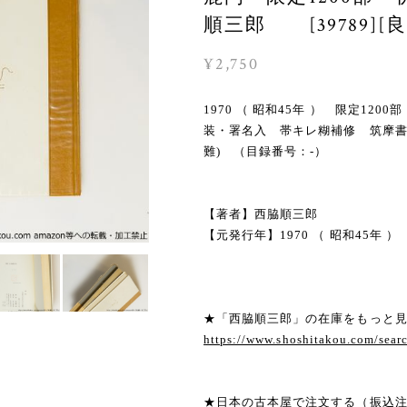
順三郎 [39789][良
¥2,750
1970 （ 昭和45年 ） 限定1
装・署名入 帯キレ糊補修 筑摩
難) （目録番号：-）
【著者】西脇順三郎
【元発行年】1970 （ 昭和45年 ）
★「西脇順三郎」の在庫をもっと
https://www.shoshitakou.com/
★日本の古本屋で注文する（振込