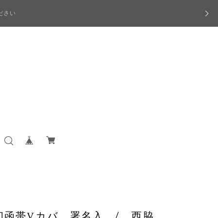
ださい
 初函帯Vカバ 署名入 / 西脇