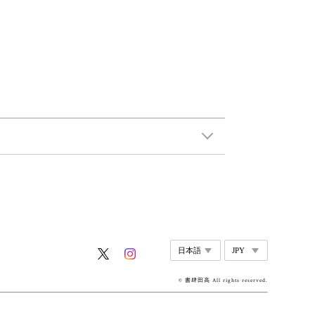
© 書肆田高 All rights reserved.