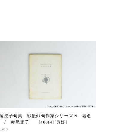
尾兜子句集 戦後俳句作家シリーズ19 署名
 / 赤尾兜子 [40014][良好]
,300