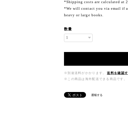
*Shipping costs are calculated at 
*We will contact you via email if a
heavy or large books.
数量
※別途送料がかかります。
送料を確認
※この商品は海外配送できる商品です。
通報する