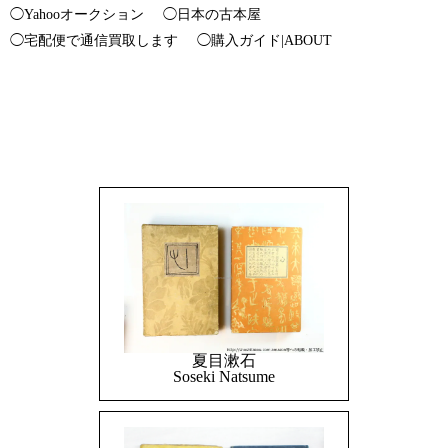
◯Yahooオークション
◯日本の古本屋
◯宅配便で通信買取します
◯購入ガイド|ABOUT
夏目漱石
Soseki Natsume