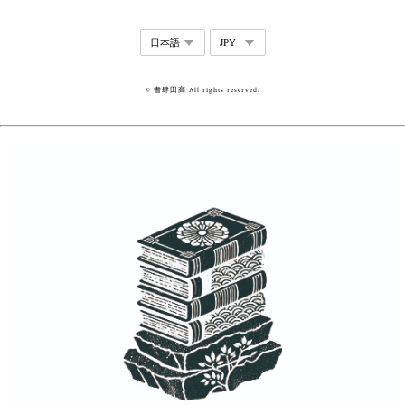
© 書肆田高 All rights reserved.