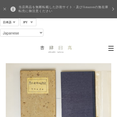
当店商品を無断転載した詐欺サイト・及びAmazonの無在庫
転売に御注意ください