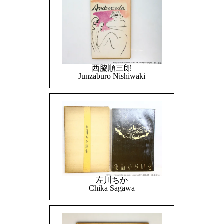
西脇順三郎
Junzaburo Nishiwaki
左川ちか
Chika Sagawa