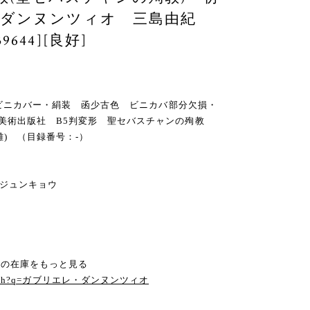
・ダンヌンツィオ 三島由紀
644][良好]
・函・ビニカバー・絹装 函少古色 ビニカバ部分欠損・
 美術出版社 B5判変形 聖セバスチャンの殉教
) （目録番号：-）
 ジュンキョウ
」の在庫をもっと見る
om/search?q=ガブリエレ・ダンヌンツィオ