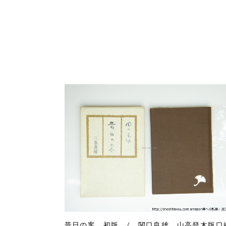
昔日の客 初版 / 関口良雄 山高登木版口