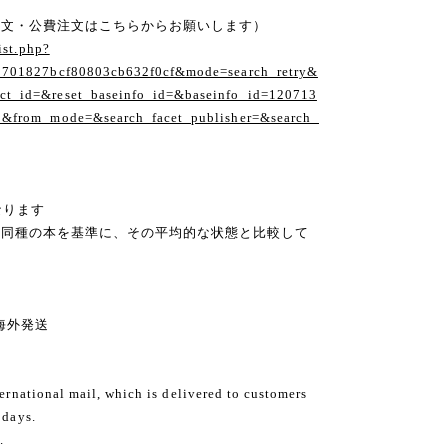
注文・公費注文はこちらからお願いします）
ist.php?
1701827bcf80803cb632f0cf&mode=search_retry&
t_id=&reset_baseinfo_id=&baseinfo_id=120713
1&from_mode=&search_facet_publisher=&search_
なります
の同種の本を基準に、その平均的な状態と比較して
ng 海外発送
ternational mail, which is delivered to customers
 days.
.