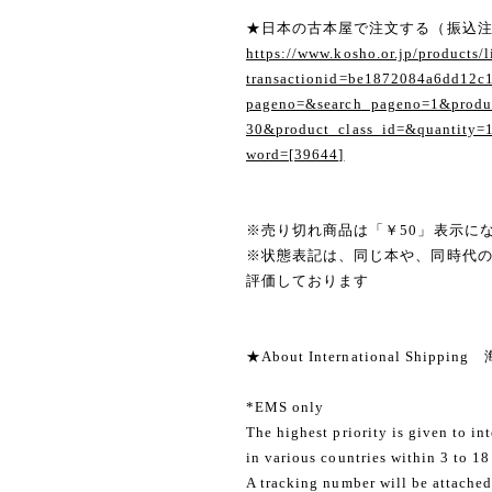
★日本の古本屋で注文する（振込
https://www.kosho.or.jp/products/l
transactionid=be1872084a6dd12c
pageno=&search_pageno=1&produc
30&product_class_id=&quantity=
word=[39644]
※売り切れ商品は「￥50」表示に
※状態表記は、同じ本や、同時代
評価しております
★About International Shippi
*EMS only
The highest priority is given to in
in various countries within 3 to 18
A tracking number will be attached