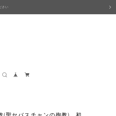
ださい
教(聖セバスチャンの殉教) 初