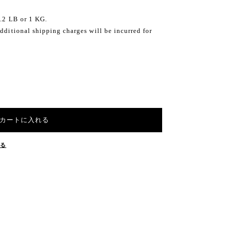
2.2 LB or 1 KG.
dditional shipping charges will be incurred for
カートに入れる
する