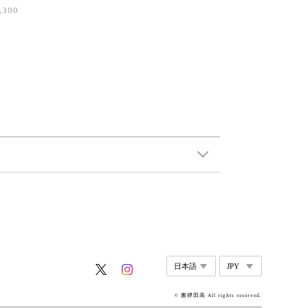
,300
© 書肆田高 All rights reserved.