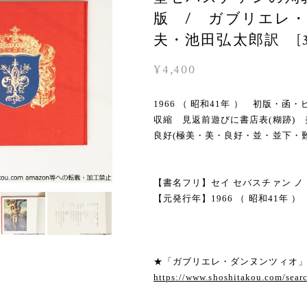
版 / ガブリエレ
夫・池田弘太郎訳 [39
¥4,400
1966 （ 昭和41年 ） 初版
収縮 見返前遊びに書店表(糊跡)
良好(極美・美・良好・並・並下・難
【書名フリ】セイ セバスチァン ノ
【元発行年】1966 （ 昭和41年 ）
★「ガブリエレ・ダンヌンツィオ
https://www.shoshitakou.c