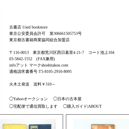
古書店 Used bookstore
東京公安委員会許可 第306661505753号
東京都古書籍商業協同組合加盟店
〒116-0013 東京都荒川区西日暮里4-21-7 コート池上104
03-5842-1552 (FAX兼用)
infoアット マークshoshitakou.com
適格請求書番号:T5-8105-2910-8095
火木土発送 送料￥310～
◯Yahooオークション
◯日本の古本屋
◯宅配便で通信買取します
◯購入ガイド|ABOUT