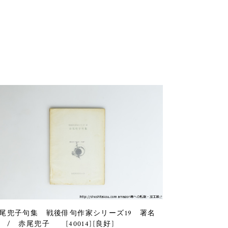
尾兜子句集 戦後俳句作家シリーズ19 署名
 / 赤尾兜子 [40014][良好]