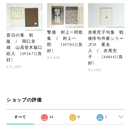
撃攘 村上一郎歌
赤尾兜子句集 戦
昔日の客 初
集 / 村上一
後俳句作家シリー
版 / 関口良
郎 [39705][良
ズ19 署名
雄 山高登木版口
好]
入 / 赤尾兜
絵入 [39267][良
子 [40014][良
¥4,400
好]
好]
¥15,400
¥3,300
ショップの評価
すべて
44
0
1