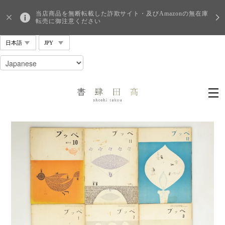
当店商品を無断転載した詐欺サイト・及びAmazonの無在庫
転売に御注意ください