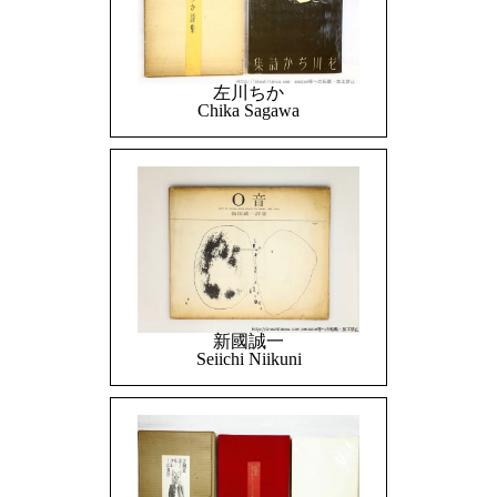
左川ちか
Chika Sagawa
新國誠一
Seiichi Niikuni