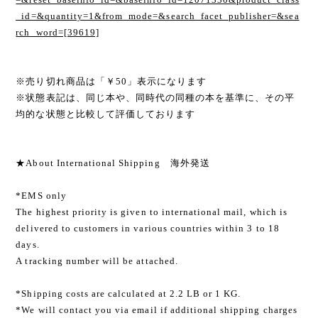
_id=&quantity=1&from_mode=&search_facet_publisher=&sea
rch_word=[39619]
※売り切れ商品は「￥50」表示になります
※状態表記は、同じ本や、同時代の同種の本を基準に、その平
均的な状態と比較して評価しております
★About International Shipping 海外発送
*EMS only
The highest priority is given to international mail, which is
delivered to customers in various countries within 3 to 18
days.
A tracking number will be attached.
*Shipping costs are calculated at 2.2 LB or 1 KG.
*We will contact you via email if additional shipping charges