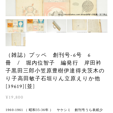
（雑誌）プッペ 創刊号-6号 6
冊 / 堀内位智子 編発行 岸田衿
子黒田三郎小笠原豊樹伊達得夫茨木の
り子高田敏子石垣りん立原えりか他
[39619][並]
¥19,800
1960-1961 （ 昭和35-36年 ） ヤケシミ 創刊号うら表紙少