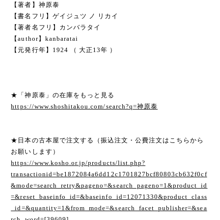
【著者】神原泰
【書名フリ】ゲイジュツ ノ リカイ
【著者名フリ】カンバラタイ
【author】kanbaratai
【元発行年】1924 （ 大正13年 ）
★「神原泰」の在庫をもっと見る
https://www.shoshitakou.com/search?q=神原泰
★日本の古本屋で注文する（振込注文・公費注文はこちらから
お願いします）
https://www.kosho.or.jp/products/list.php?
transactionid=be1872084a6dd12c1701827bcf80803cb632f0cf
&mode=search_retry&pageno=&search_pageno=1&product_id
=&reset_baseinfo_id=&baseinfo_id=12071330&product_class
_id=&quantity=1&from_mode=&search_facet_publisher=&sea
rch_word=[39609]