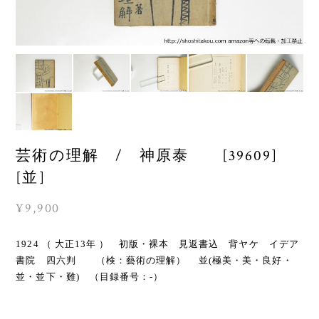
芸術の理解 / 神原泰 [39609]
[並]
¥9,900
1924 （ 大正13年 ） 初版・裸本 見返書込 背ヤケ イデア
書院 四六判 （検：藝術の理解） 並(極美・美・良好・
並・並下・難) （目録番号：-）