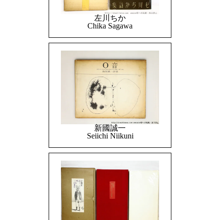
左川ちか
Chika Sagawa
新國誠一
Seiichi Niikuni