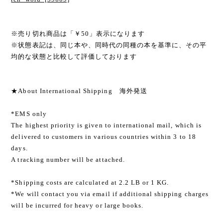
※売り切れ商品は「￥50」表示になります
※状態表記は、同じ本や、同時代の同種の本を基準に、その平
均的な状態と比較して評価しております
★About International Shipping 海外発送
*EMS only
The highest priority is given to international mail, which is
delivered to customers in various countries within 3 to 18
days.
A tracking number will be attached.
*Shipping costs are calculated at 2.2 LB or 1 KG.
*We will contact you via email if additional shipping charges
will be incurred for heavy or large books.