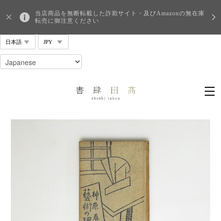
当店商品を無断転載した詐欺サイト・及びAmazonの無在庫
転売に御注意ください