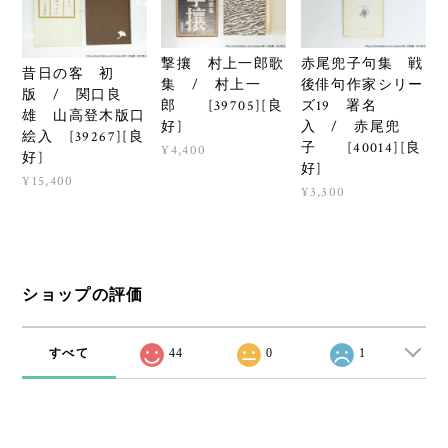
撃攘 村上一郎歌
赤尾兜子句集 戦
昔日の客 初
集 / 村上一
後俳句作家シリー
版 / 関口良
郎 [39705][良
ズ19 署名
雄 山高登木版口
好]
入 / 赤尾兜
絵入 [39267][良
子 [40014][良
¥4,400
好]
好]
¥15,400
¥3,300
ショップの評価
すべて
44
0
1