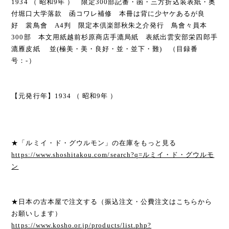
1934 （ 昭和9年 ） 限定300部記番・函・三方折込装表紙・奥
付堀口大学落款 函コワレ補修 本冊は背に少ヤケあるが良
好 裳鳥會 A4判 限定本倶楽部秋朱之介発行 鳥會々員本
300部 本文用紙越前杉原商店手漉局紙 表紙出雲安部栄四郎手
漉雁皮紙 並(極美・美・良好・並・並下・難) （目録番
号：-）
【元発行年】1934 （ 昭和9年 ）
★「ルミイ・ド・グウルモン」の在庫をもっと見る
https://www.shoshitakou.com/search?q=ルミイ・ド・グウルモ
ン
★日本の古本屋で注文する（振込注文・公費注文はこちらから
お願いします）
https://www.kosho.or.jp/products/list.php?