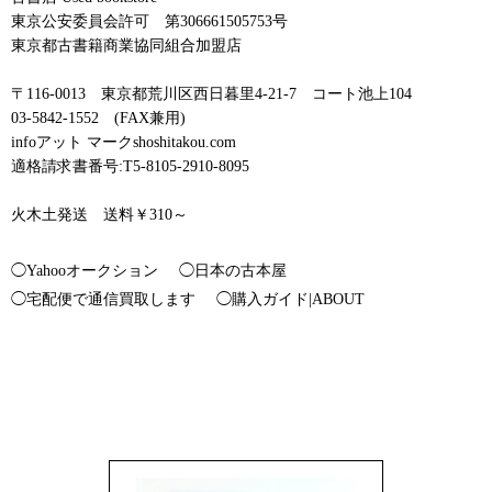
東京公安委員会許可 第306661505753号
東京都古書籍商業協同組合加盟店
〒116-0013 東京都荒川区西日暮里4-21-7 コート池上104
03-5842-1552 (FAX兼用)
infoアット マークshoshitakou.com
適格請求書番号:T5-8105-2910-8095
火木土発送 送料￥310～
◯Yahooオークション
◯日本の古本屋
◯宅配便で通信買取します
◯購入ガイド|ABOUT