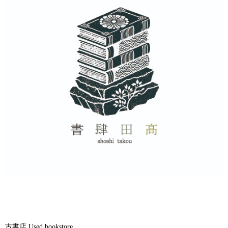
古書店 Used bookstore