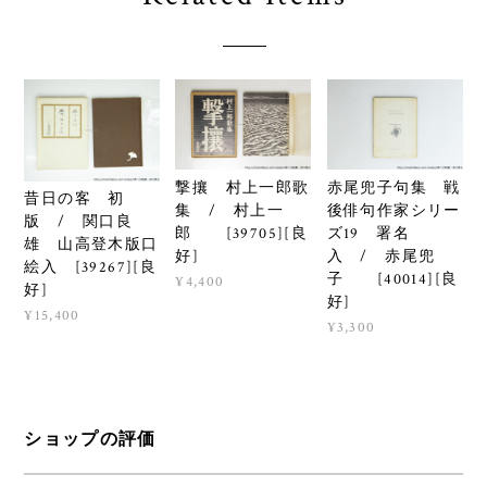
撃攘 村上一郎歌
赤尾兜子句集 戦
昔日の客 初
集 / 村上一
後俳句作家シリー
版 / 関口良
郎 [39705][良
ズ19 署名
雄 山高登木版口
好]
入 / 赤尾兜
絵入 [39267][良
子 [40014][良
¥4,400
好]
好]
¥15,400
¥3,300
ショップの評価