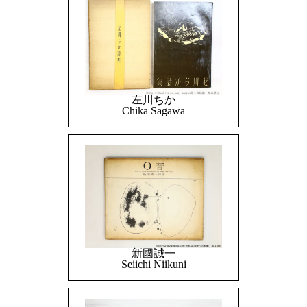
左川ちか
Chika Sagawa
新國誠一
Seiichi Niikuni