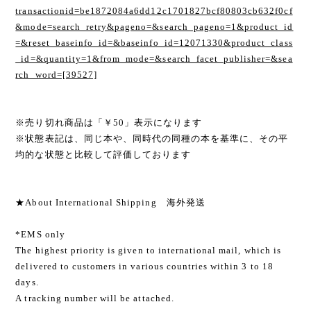
transactionid=be1872084a6dd12c1701827bcf80803cb632f0cf
&mode=search_retry&pageno=&search_pageno=1&product_id
=&reset_baseinfo_id=&baseinfo_id=12071330&product_class
_id=&quantity=1&from_mode=&search_facet_publisher=&sea
rch_word=[39527]
※売り切れ商品は「￥50」表示になります
※状態表記は、同じ本や、同時代の同種の本を基準に、その平
均的な状態と比較して評価しております
★About International Shipping 海外発送
*EMS only
The highest priority is given to international mail, which is
delivered to customers in various countries within 3 to 18
days.
A tracking number will be attached.