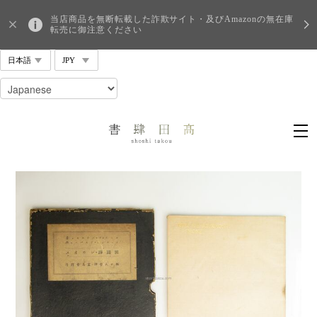
当店商品を無断転載した詐欺サイト・及びAmazonの無在庫
転売に御注意ください