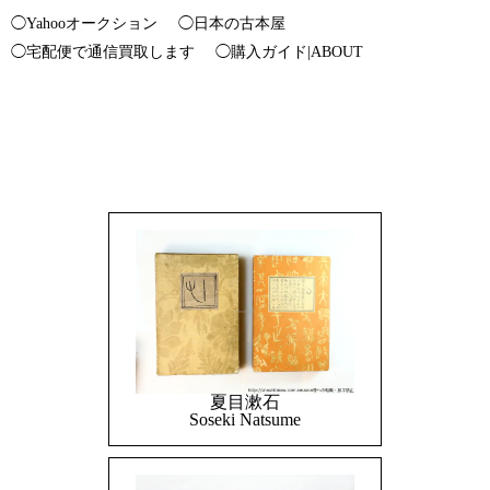
◯Yahooオークション
◯日本の古本屋
◯宅配便で通信買取します
◯購入ガイド|ABOUT
夏目漱石
Soseki Natsume