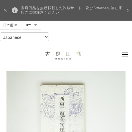
当店商品を無断転載した詐欺サイト・及びAmazonの無在庫
転売に御注意ください