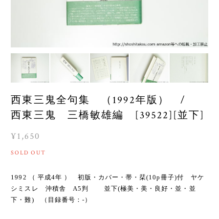
西東三鬼全句集 （1992年版） /
西東三鬼 三橋敏雄編 [39522][並下]
¥1,650
SOLD OUT
1992 （ 平成4年 ） 初版・カバー・帯・栞(10p冊子)付 ヤケ
シミスレ 沖積舎 A5判 並下(極美・美・良好・並・並
下・難) （目録番号：-）