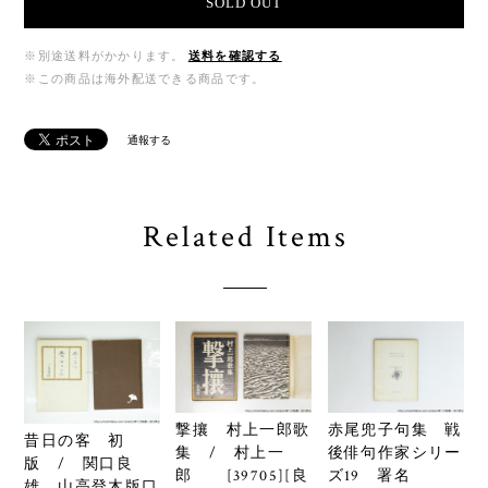
SOLD OUT
※別途送料がかかります。
送料を確認する
※この商品は海外配送できる商品です。
通報する
Related Items
撃攘 村上一郎歌
赤尾兜子句集 戦
昔日の客 初
集 / 村上一
後俳句作家シリー
版 / 関口良
郎 [39705][良
ズ19 署名
雄 山高登木版口