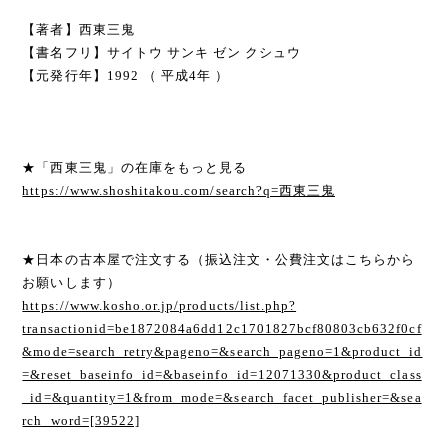
【著者】西東三鬼
【書名フリ】サイトウ サンキ ゼン クシュウ
【元発行年】1992 （ 平成4年 ）
★「西東三鬼」の在庫をもっと見る
https://www.shoshitakou.com/search?q=西東三鬼
★日本の古本屋で注文する（振込注文・公費注文はこちらから
お願いします）
https://www.kosho.or.jp/products/list.php?
transactionid=be1872084a6dd12c1701827bcf80803cb632f0cf
&mode=search_retry&pageno=&search_pageno=1&product_id
=&reset_baseinfo_id=&baseinfo_id=12071330&product_class
_id=&quantity=1&from_mode=&search_facet_publisher=&sea
rch_word=[39522]