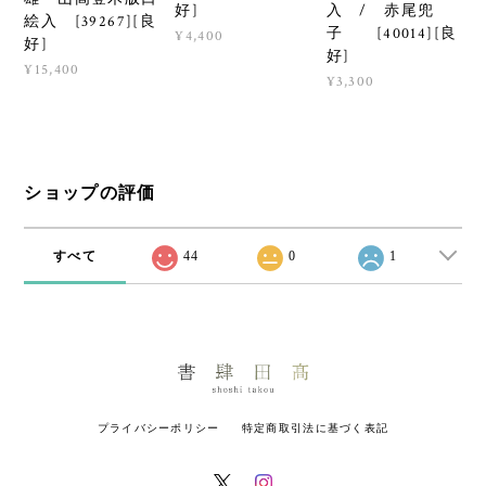
好]
入 / 赤尾兜
絵入 [39267][良
子 [40014][良
¥4,400
好]
好]
¥15,400
¥3,300
ショップの評価
すべて
44
0
1
プライバシーポリシー
特定商取引法に基づく表記