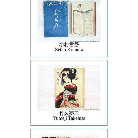
小村雪岱
Settai Komura
竹久夢二
Yumeji Takehisa