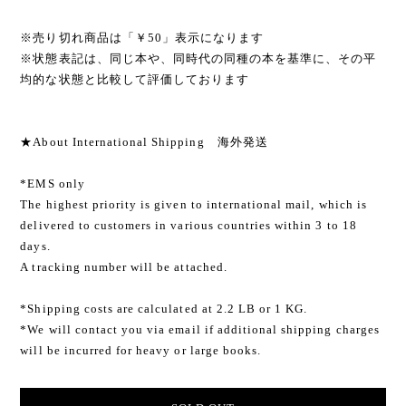
※売り切れ商品は「￥50」表示になります
※状態表記は、同じ本や、同時代の同種の本を基準に、その平
均的な状態と比較して評価しております
★About International Shipping 海外発送
*EMS only
The highest priority is given to international mail, which is
delivered to customers in various countries within 3 to 18
days.
A tracking number will be attached.
*Shipping costs are calculated at 2.2 LB or 1 KG.
*We will contact you via email if additional shipping charges
will be incurred for heavy or large books.