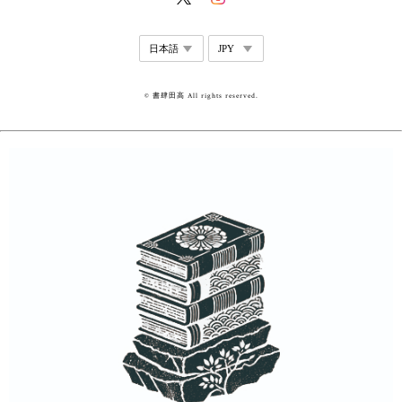
© 書肆田高 All rights reserved.