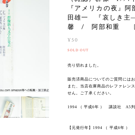
『アメリカの夜』阿
田雄一 『哀しき主
馨 / 阿部和重 [39
¥50
SOLD OUT
売り切れました。
販売済商品についてのご質問には
また、当店在庫商品のレファレン
せん。ご了承ください。
1994 （ 平成6年 ） 講談社 
【元発行年】1994 （ 平成6年 ）