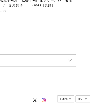
尾兜子句集 戦後俳句作家シリーズ19 署名
 / 赤尾兜子 [40014][良好]
,300