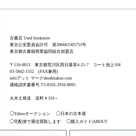
古書店 Used bookstore
東京公安委員会許可 第306661505753号
東京都古書籍商業協同組合加盟店
〒116-0013 東京都荒川区西日暮里4-21-7 コート池上104
03-5842-1552 (FAX兼用)
infoアット マークshoshitakou.com
適格請求書番号:T5-8105-2910-8095
火木土発送 送料￥310～
◯Yahooオークション
◯日本の古本屋
◯宅配便で通信買取します
◯購入ガイド|ABOUT