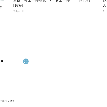
撃攘 村上一郎歌集 / 村上一郎 [39705]
赤
[良好]
入
絵
¥4,400
¥3
0
1
に基づく表記