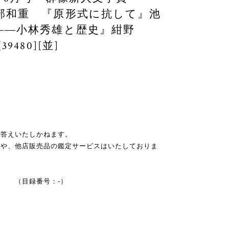
部和重 『原形式に抗して』池
――小林秀雄と歴史』紺野
480][並]
お答えいたしかねます。
スや、他店販売品の鑑定サービスはいたしておりま
A5判 （目録番号：-）