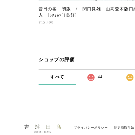
昔日の客 初版 / 関口良雄 山高登木版口
入 [39267][良好]
¥15,400
ショップの評価
すべて
44
プライバシーポリシー
特定商取引法