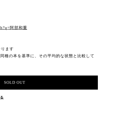
る
earch?q=阿部和重
なります
の同種の本を基準に、その平均的な状態と比較して
SOLD OUT
する