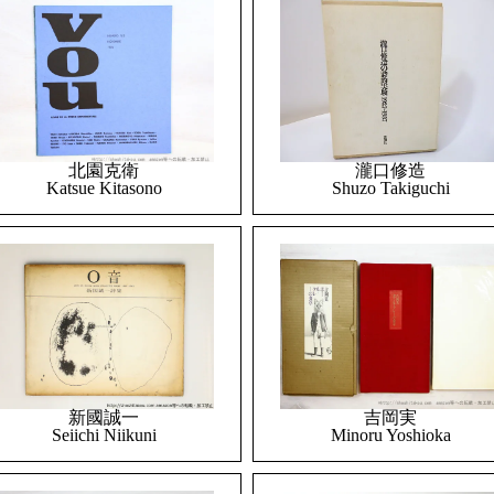
北園克衛
瀧口修造
Katsue Kitasono
Shuzo Takiguchi
吉岡実
新國誠一
Minoru Yoshioka
Seiichi Niikuni