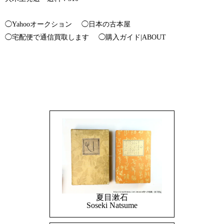
◯Yahooオークション
◯日本の古本屋
◯宅配便で通信買取します
◯購入ガイド|ABOUT
夏目漱石
Soseki Natsume