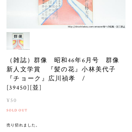
（雑誌）群像 昭和46年6月号 群像
新人文学賞 『髪の花』小林美代子
『チョーク』広川禎孝 /
[39450][並]
¥50
SOLD OUT
売り切れました。