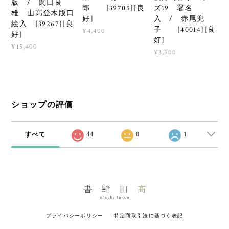
版 / 関口良
郎 [39705][良
ズ19 署名
雄 山高登木版口
好]
入 / 赤尾兜
絵入 [39267][良
子 [40014][良
¥4,400
好]
好]
¥15,400
¥3,300
ショップの評価
すべて
44
0
1
プライバシーポリシー
特定商取引法に基づく表記