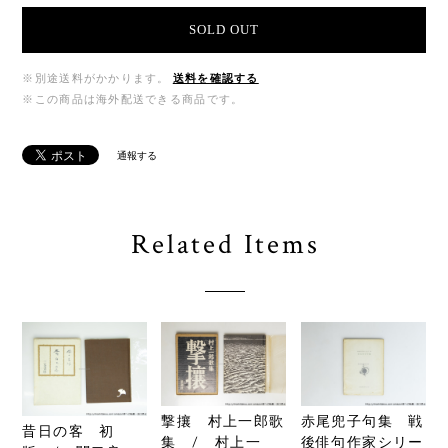
SOLD OUT
※別途送料がかかります。
送料を確認する
※この商品は海外配送できる商品です。
通報する
Related Items
撃攘 村上一郎歌
赤尾兜子句集 戦
昔日の客 初
集 / 村上一
後俳句作家シリー