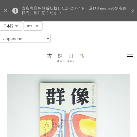
当店商品を無断転載した詐欺サイト・及びAmazonの無在庫
転売に御注意ください