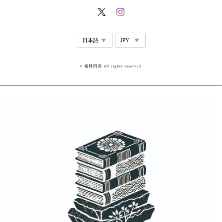
© 書肆田高 All rights reserved.