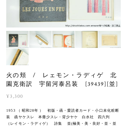
火の頬 / レェモン・ラディゲ 北
園克衛訳 宇留河泰呂装 [39439][並]
¥3,300
1953 （ 昭和28年 ） 初版・函・愛読者カード・小口未化粧断
装 函ヤケスレ 本冊少スレ・背少ヤケ 白水社 四六判
（レイモン・ラディゲ） 詩集 並(極美・美・良好・並・並