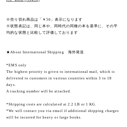
※売り切れ商品は「￥50」表示になります
※状態表記は、同じ本や、同時代の同種の本を基準に、その平
均的な状態と比較して評価しております
★About International Shipping 海外発送
*EMS only
The highest priority is given to international mail, which is
delivered to customers in various countries within 3 to 18
days.
A tracking number will be attached.
*Shipping costs are calculated at 2.2 LB or 1 KG.
*We will contact you via email if additional shipping charges
will be incurred for heavy or large books.