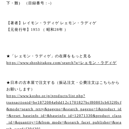
下・難) （目録番号：-）
【著者】レイモン・ラディゲ レェモン・ラディゲ
【元発行年】1953 （ 昭和28年 ）
★「レェモン・ラディゲ」の在庫をもっと見る
https://www.shoshitakou.com/search?q=レェモン・ラディゲ
★日本の古本屋で注文する（振込注文・公費注文はこちらから
お願いします）
https://www.kosho.or.jp/products/list.php?
transactionid=be1872084a6dd12c1701827bcf80803cb632f0cf
&mode=search_retry&pageno=&search_pageno=1&product_id
=&reset_baseinfo_id=&baseinfo_id=12071330&product_class
_id=&quantity=1&from_mode=&search_facet_publisher=&sea
rch_word=[39439]