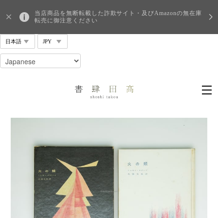
当店商品を無断転載した詐欺サイト・及びAmazonの無在庫
転売に御注意ください