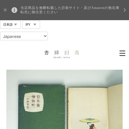
当店商品を無断転載した詐欺サイト・及びAmazonの無在庫
転売に御注意ください