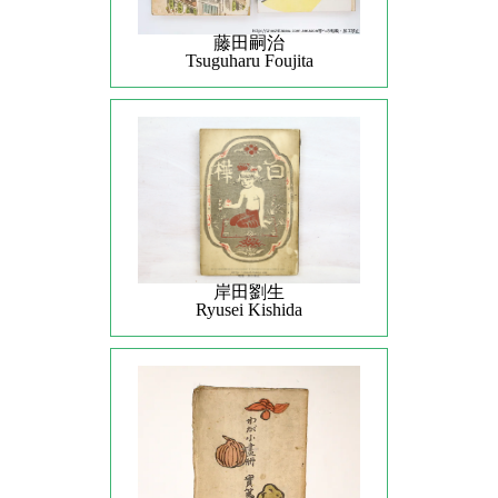
藤田嗣治
Tsuguharu Foujita
岸田劉生
Ryusei Kishida