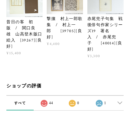
撃攘 村上一郎歌
赤尾兜子句集 戦
昔日の客 初
集 / 村上一
後俳句作家シリー
版 / 関口良
郎 [39705][良
ズ19 署名
雄 山高登木版口
好]
入 / 赤尾兜
絵入 [39267][良
子 [40014][良
¥4,400
好]
好]
¥15,400
¥3,300
ショップの評価
すべて
44
0
1