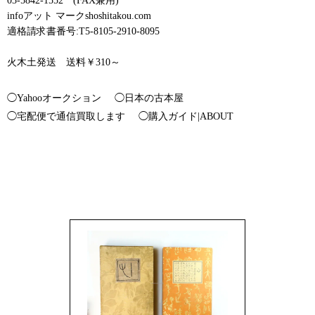
03-5842-1552 (FAX兼用)
infoアット マークshoshitakou.com
適格請求書番号:T5-8105-2910-8095
火木土発送 送料￥310～
◯Yahooオークション
◯日本の古本屋
◯宅配便で通信買取します
◯購入ガイド|ABOUT