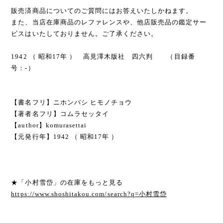
販売済商品についてのご質問にはお答えいたしかねます。
また、当店在庫商品のレファレンスや、他店販売品の鑑定サー
ビスはいたしておりません。ご了承ください。
1942 （ 昭和17年 ） 高見澤木版社 四六判 （目録番
号：-）
【書名フリ】ニホンバシ ヒモノチョウ
【著者名フリ】コムラセッタイ
【author】komurasettai
【元発行年】1942 （ 昭和17年 ）
★「小村雪岱」の在庫をもっと見る
https://www.shoshitakou.com/search?q=小村雪岱