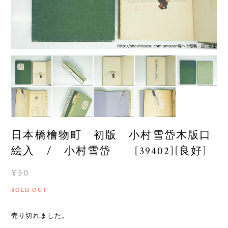
日本橋檜物町 初版 小村雪岱木版口
絵入 / 小村雪岱 [39402][良好]
¥50
SOLD OUT
売り切れました。