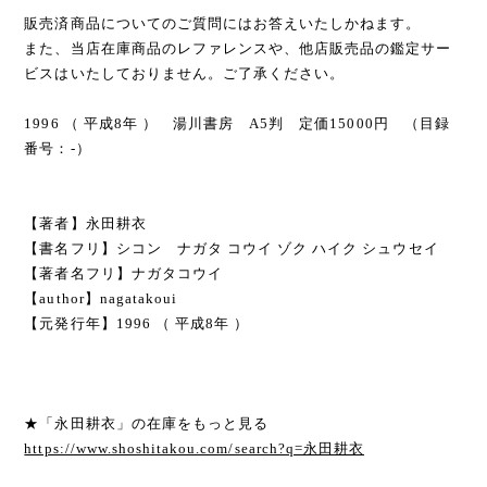
販売済商品についてのご質問にはお答えいたしかねます。
また、当店在庫商品のレファレンスや、他店販売品の鑑定サー
ビスはいたしておりません。ご了承ください。
1996 （ 平成8年 ） 湯川書房 A5判 定価15000円 （目録
番号：-）
【著者】永田耕衣
【書名フリ】シコン ナガタ コウイ ゾク ハイク シュウセイ
【著者名フリ】ナガタコウイ
【author】nagatakoui
【元発行年】1996 （ 平成8年 ）
★「永田耕衣」の在庫をもっと見る
https://www.shoshitakou.com/search?q=永田耕衣