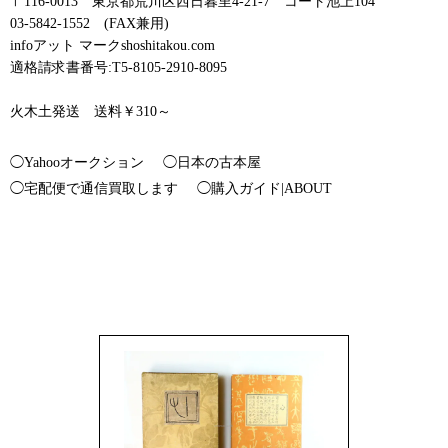
〒116-0013 東京都荒川区西日暮里4-21-7 コート池上104
03-5842-1552 (FAX兼用)
infoアット マークshoshitakou.com
適格請求書番号:T5-8105-2910-8095
火木土発送 送料￥310～
◯Yahooオークション
◯日本の古本屋
◯宅配便で通信買取します
◯購入ガイド|ABOUT