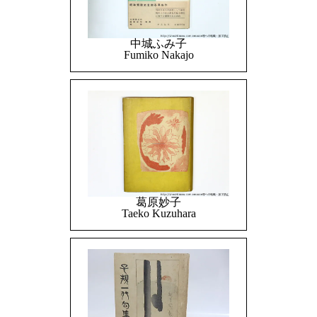
中城ふみ子
Fumiko Nakajo
葛原妙子
Taeko Kuzuhara