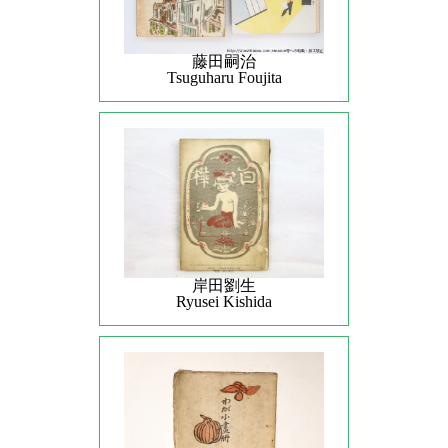
藤田嗣治
Tsuguharu Foujita
岸田劉生
Ryusei Kishida