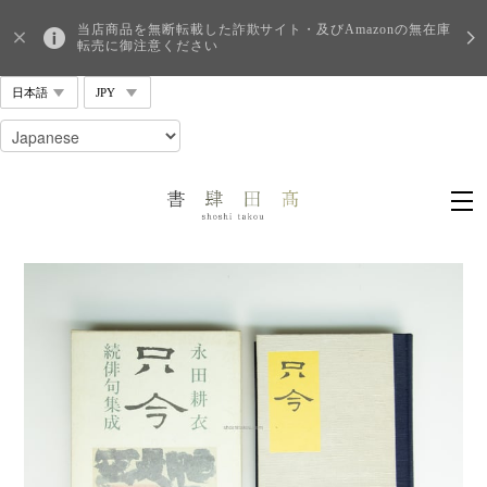
当店商品を無断転載した詐欺サイト・及びAmazonの無在庫
転売に御注意ください