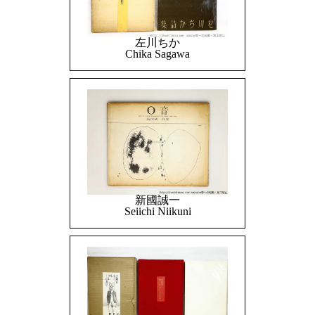
左川ちか
Chika Sagawa
新國誠一
Seiichi Niikuni