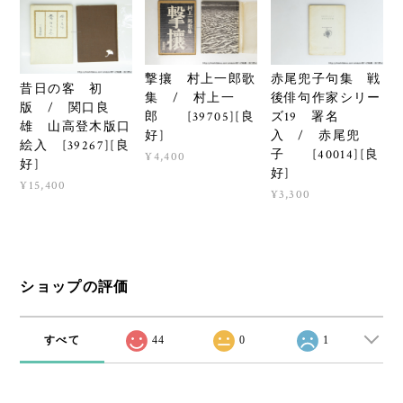
撃攘 村上一郎歌
赤尾兜子句集 戦
昔日の客 初
集 / 村上一
後俳句作家シリー
版 / 関口良
郎 [39705][良
ズ19 署名
雄 山高登木版口
好]
入 / 赤尾兜
絵入 [39267][良
子 [40014][良
¥4,400
好]
好]
¥15,400
¥3,300
ショップの評価
すべて
44
0
1