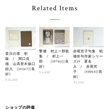
Related Items
撃攘 村上一郎歌
赤尾兜子句集 戦
昔日の客 初
集 / 村上一
後俳句作家シリー
版 / 関口良
郎 [39705][良
ズ19 署名
雄 山高登木版口
好]
入 / 赤尾兜
絵入 [39267][良
子 [40014][良
¥4,400
好]
好]
¥15,400
¥3,300
ショップの評価