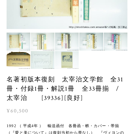
名著初版本復刻 太宰治文学館 全31
冊・付録1冊・解説1冊 全33冊揃 /
太宰治 [39336][良好]
¥60,500
1992 （ 平成4年 ） 輸送函付 各冊函・帙・カバー・帯揃
（『愛と美について』は復刻当初から帯なし） 『ヴィヨンの