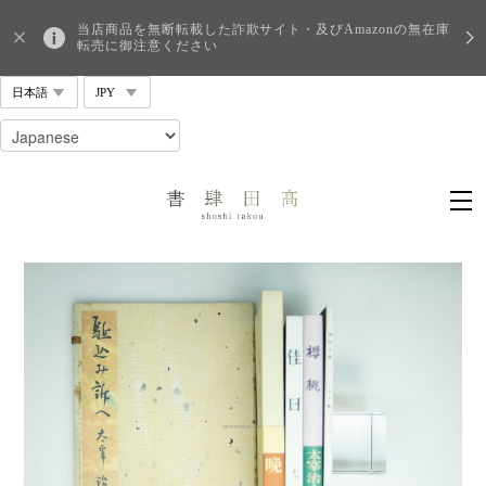
当店商品を無断転載した詐欺サイト・及びAmazonの無在庫
転売に御注意ください