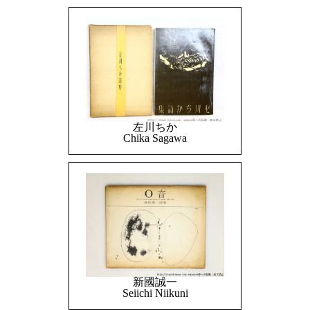
左川ちか
Chika Sagawa
新國誠一
Seiichi Niikuni