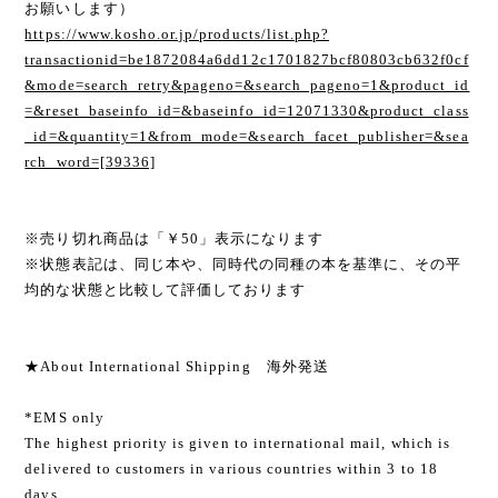
お願いします）
https://www.kosho.or.jp/products/list.php?
transactionid=be1872084a6dd12c1701827bcf80803cb632f0cf
&mode=search_retry&pageno=&search_pageno=1&product_id
=&reset_baseinfo_id=&baseinfo_id=12071330&product_class
_id=&quantity=1&from_mode=&search_facet_publisher=&sea
rch_word=[39336]
※売り切れ商品は「￥50」表示になります
※状態表記は、同じ本や、同時代の同種の本を基準に、その平
均的な状態と比較して評価しております
★About International Shipping 海外発送
*EMS only
The highest priority is given to international mail, which is
delivered to customers in various countries within 3 to 18
days.