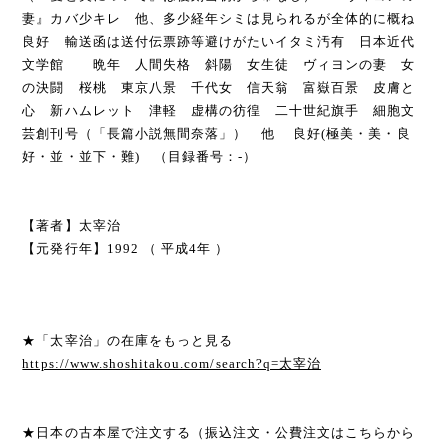
妻』カバ少キレ 他、多少経年シミは見られるが全体的に概ね
良好 輸送函は送付伝票跡等避けがたいイタミ汚有 日本近代
文学館 晩年 人間失格 斜陽 女生徒 ヴィヨンの妻 女
の決闘 桜桃 東京八景 千代女 信天翁 富嶽百景 皮膚と
心 新ハムレット 津軽 虚構の彷徨 二十世紀旗手 細胞文
芸創刊号（「長篇小説無間奈落」） 他 良好(極美・美・良
好・並・並下・難) （目録番号：-）
【著者】太宰治
【元発行年】1992 （ 平成4年 ）
★「太宰治」の在庫をもっと見る
https://www.shoshitakou.com/search?q=太宰治
★日本の古本屋で注文する（振込注文・公費注文はこちらから