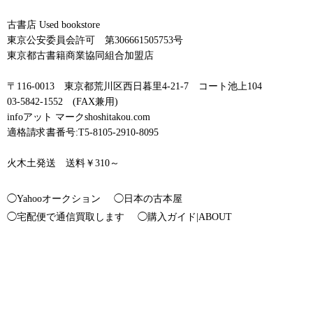
古書店 Used bookstore
東京公安委員会許可 第306661505753号
東京都古書籍商業協同組合加盟店
〒116-0013 東京都荒川区西日暮里4-21-7 コート池上104
03-5842-1552 (FAX兼用)
infoアット マークshoshitakou.com
適格請求書番号:T5-8105-2910-8095
火木土発送 送料￥310～
◯Yahooオークション
◯日本の古本屋
◯宅配便で通信買取します
◯購入ガイド|ABOUT