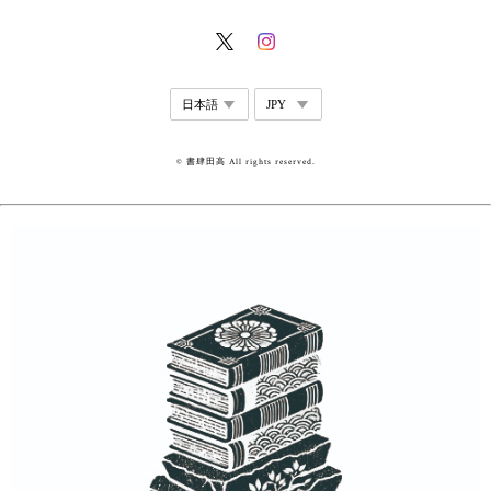
© 書肆田高 All rights reserved.