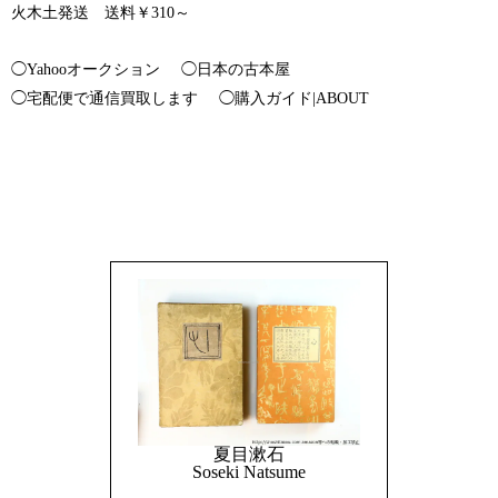
火木土発送 送料￥310～
◯Yahooオークション
◯日本の古本屋
◯宅配便で通信買取します
◯購入ガイド|ABOUT
夏目漱石
Soseki Natsume