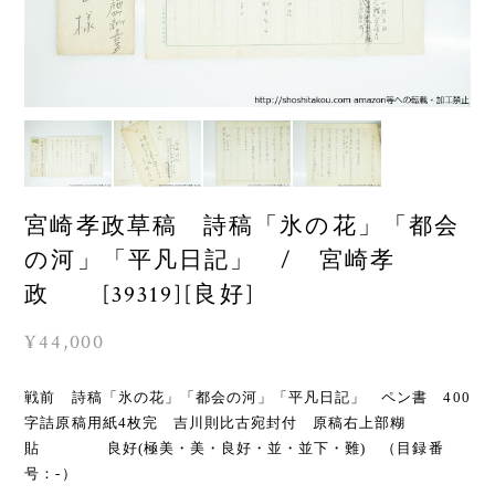
宮崎孝政草稿 詩稿「氷の花」「都会
の河」「平凡日記」 / 宮崎孝
政 [39319][良好]
¥44,000
戦前 詩稿「氷の花」「都会の河」「平凡日記」 ペン書 400
字詰原稿用紙4枚完 吉川則比古宛封付 原稿右上部糊
貼 良好(極美・美・良好・並・並下・難) （目録番
号：-）