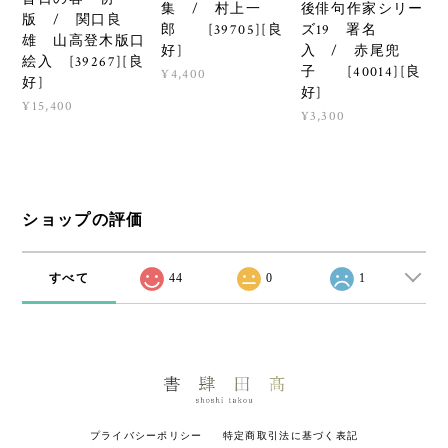
集 / 村上一
後俳句作家シリー
版 / 関口良
郎 [39705][良
ズ19 署名
雄 山高登木版口
好]
入 / 赤尾兜
絵入 [39267][良
子 [40014][良
¥4,400
好]
好]
¥15,400
¥3,300
ショップの評価
すべて
44
0
1
プライバシーポリシー
特定商取引法に基づく表記