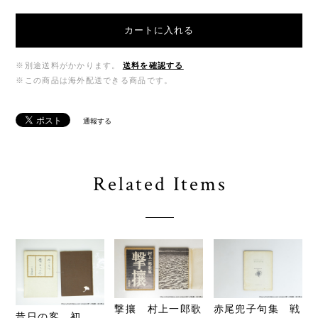
カートに入れる
※別途送料がかかります。
送料を確認する
※この商品は海外配送できる商品です。
通報する
Related Items
撃攘 村上一郎歌
赤尾兜子句集 戦
昔日の客 初