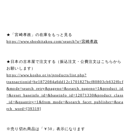
★「宮崎孝政」の在庫をもっと見る
https://www.shoshitakou.com/search?q=宮崎孝政
★日本の古本屋で注文する（振込注文・公費注文はこちらから
お願いします）
https://www.kosho.or.jp/products/list.php?
transactionid=be1872084a6dd12c1701827bcf80803cb632f0cf
&mode=search_retry&pageno=&search_pageno=1&product_id
=&reset_baseinfo_id=&baseinfo_id=12071330&product_class
_id=&quantity=1&from_mode=&search_facet_publisher=&sea
rch_word=[39319]
※売り切れ商品は「￥50」表示になります