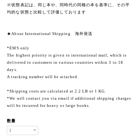
※状態表記は、同じ本や、同時代の同種の本を基準に、その平
均的な状態と比較して評価しております
★About International Shipping 海外発送
*EMS only
The highest priority is given to international mail, which is
delivered to customers in various countries within 3 to 18
days.
A tracking number will be attached.
*Shipping costs are calculated at 2.2 LB or 1 KG.
*We will contact you via email if additional shipping charges
will be incurred for heavy or large books.
数量