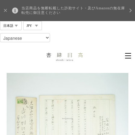
当店商品を無断転載した詐欺サイト・及びAmazonの無在庫
転売に御注意ください