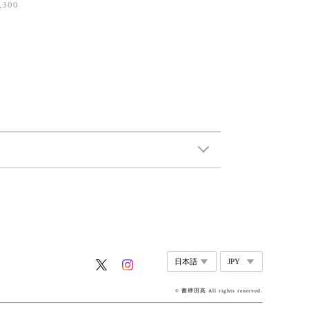
,300
© 書肆田高 All rights reserved.