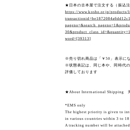
★日本の古本屋で注文する（振込
https://www.kosho.or.jp/products/l
transactionid=be1872084a6dd12c
pageno=&search_pageno=1&produc
30&product_class_id=&quantity=
word=[39313]
※売り切れ商品は「￥50」表示に
※状態表記は、同じ本や、同時代
評価しております
★About International Shippi
*EMS only
The highest priority is given to in
in various countries within 3 to 18
A tracking number will be attached