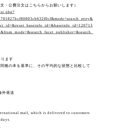
注文・公費注文はこちらからお願いします）
ist.php?
1701827bcf80803cb632f0cf&mode=search_retry&
t_id=&reset_baseinfo_id=&baseinfo_id=120713
1&from_mode=&search_facet_publisher=&search_
なります
の同種の本を基準に、その平均的な状態と比較して
ng 海外発送
ternational mail, which is delivered to customers
 days.
.