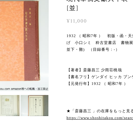
[並]
¥11,000
1932 （ 昭和7年 ） 初版・
げ 小口シミ 粋古堂書店 書物展
並下・難) （目録番号：-）
【著者】斎藤昌三 少雨荘桃哉
【書名フリ】ゲンダイ ヒッカ ブン
【元発行年】1932 （ 昭和7年 ）
★「斎藤昌三 」の在庫をもっと見
https://www.shoshitakou.com/s