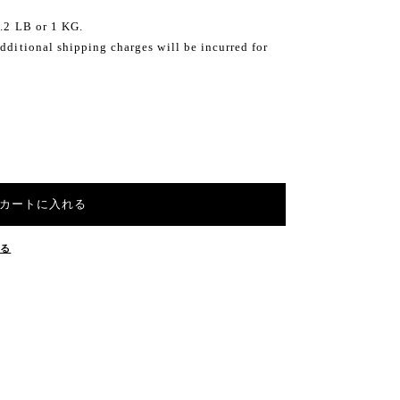
2.2 LB or 1 KG.
dditional shipping charges will be incurred for
カートに入れる
する