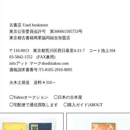
古書店 Used bookstore
東京公安委員会許可 第306661505753号
東京都古書籍商業協同組合加盟店
〒116-0013 東京都荒川区西日暮里4-21-7 コート池上104
03-5842-1552 (FAX兼用)
infoアット マークshoshitakou.com
適格請求書番号:T5-8105-2910-8095
火木土発送 送料￥310～
◯Yahooオークション
◯日本の古本屋
◯宅配便で通信買取します
◯購入ガイド|ABOUT