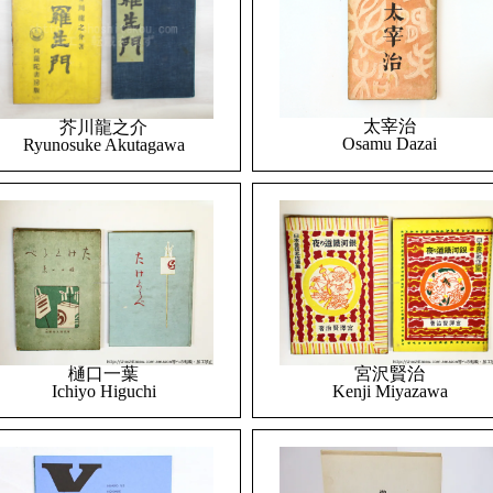
太宰治
芥川龍之介
Osamu Dazai
Ryunosuke Akutagawa
樋口一葉
宮沢賢治
Ichiyo Higuchi
Kenji Miyazawa