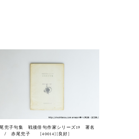
尾兜子句集 戦後俳句作家シリーズ19 署名
 / 赤尾兜子 [40014][良好]