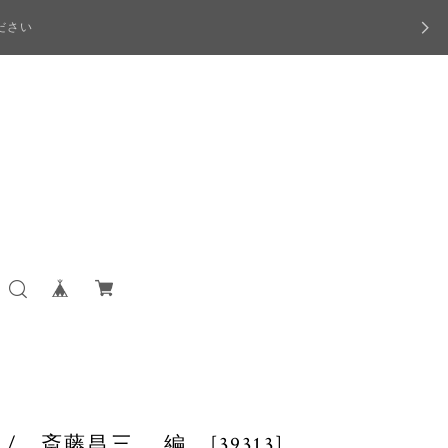
ださい
 斎藤昌三 編 [39313]