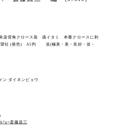
函・天朱染背角クロース装 函イタミ 本冊クロースに剥
望社 (発売) A5判 並(極美・美・良好・並・
ケン ダイネンピョウ
る
earch?q=斎藤昌三