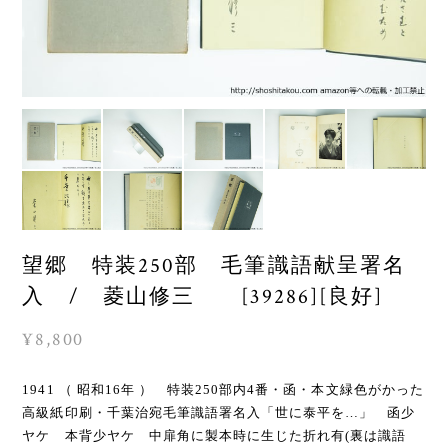
望郷 特装250部 毛筆識語献呈署名
入 / 菱山修三 [39286][良好]
¥8,800
1941 （ 昭和16年 ） 特装250部内4番・函・本文緑色がかった
高級紙印刷・千葉治宛毛筆識語署名入「世に泰平を…」 函少
ヤケ 本背少ヤケ 中扉角に製本時に生じた折れ有(裏は識語