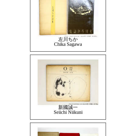
左川ちか
Chika Sagawa
新國誠一
Seiichi Niikuni