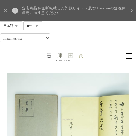
当店商品を無断転載した詐欺サイト・及びAmazonの無在庫
転売に御注意ください