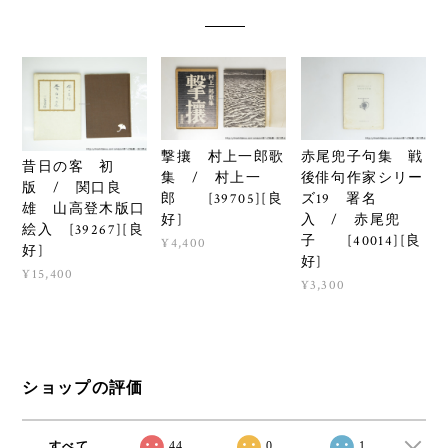
撃攘 村上一郎歌
赤尾兜子句集 戦
昔日の客 初
集 / 村上一
後俳句作家シリー
版 / 関口良
郎 [39705][良
ズ19 署名
雄 山高登木版口
好]
入 / 赤尾兜
絵入 [39267][良
子 [40014][良
¥4,400
好]
好]
¥15,400
¥3,300
ショップの評価
すべて
44
0
1