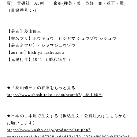
頁) 青磁社 A5判 良好(極美・美・良好・並・並下・難)
（目録番号：-）
【著者】菱山修三
【書名フリ】ボウキョウ ヒシヤマ シュウゾウ シシュウ
【著者名フリ】ヒシヤマシュウゾウ
【author】hishiyamashuuzou
【元発行年】1941 （ 昭和16年 ）
★「菱山修三」の在庫をもっと見る
https://www.shoshitakou.com/search?q=菱山修三
★日本の古本屋で注文する（振込注文・公費注文はこちらから
お願いします）
https://www.kosho.or.jp/products/list.php?
transactionid=be1872084a6dd12c1701827bcf80803cb632f0cf