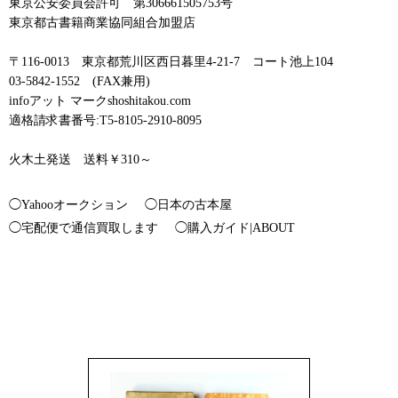
東京公安委員会許可 第306661505753号
東京都古書籍商業協同組合加盟店
〒116-0013 東京都荒川区西日暮里4-21-7 コート池上104
03-5842-1552 (FAX兼用)
infoアット マークshoshitakou.com
適格請求書番号:T5-8105-2910-8095
火木土発送 送料￥310～
◯Yahooオークション
◯日本の古本屋
◯宅配便で通信買取します
◯購入ガイド|ABOUT