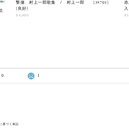
撃攘 村上一郎歌集 / 村上一郎 [39705]
赤
[良好]
入
絵
¥4,400
¥3
0
1
に基づく表記