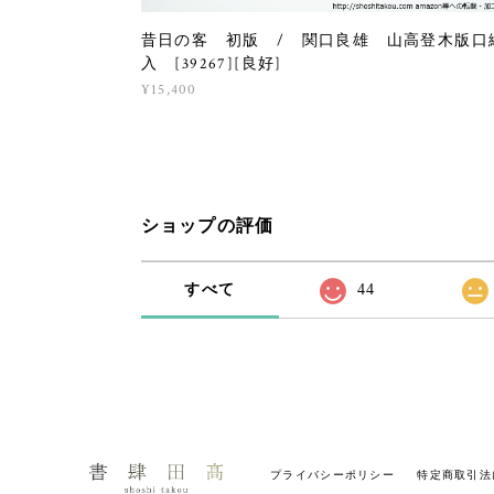
昔日の客 初版 / 関口良雄 山高登木版口
入 [39267][良好]
¥15,400
ショップの評価
すべて
44
プライバシーポリシー
特定商取引法