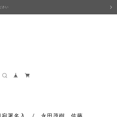
ださい
司宛署名入 / 永田茂樹 佐藤