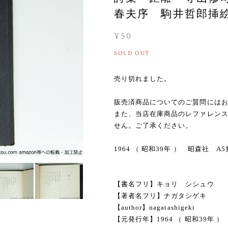
春夫序 駒井哲郎挿絵 [
¥50
SOLD OUT
売り切れました。
販売済商品についてのご質問には
また、当店在庫商品のレファレン
せん。ご了承ください。
1964 （ 昭和39年 ） 昭森社 
【書名フリ】キョリ シシュウ
【著者名フリ】ナガタシゲキ
【author】nagatashigeki
【元発行年】1964 （ 昭和39年 ）