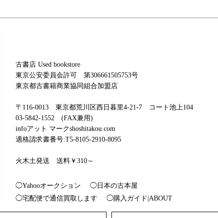
古書店 Used bookstore
東京公安委員会許可 第306661505753号
東京都古書籍商業協同組合加盟店
〒116-0013 東京都荒川区西日暮里4-21-7 コート池上104
03-5842-1552 (FAX兼用)
infoアット マークshoshitakou.com
適格請求書番号:T5-8105-2910-8095
火木土発送 送料￥310～
◯Yahooオークション
◯日本の古本屋
◯宅配便で通信買取します
◯購入ガイド|ABOUT