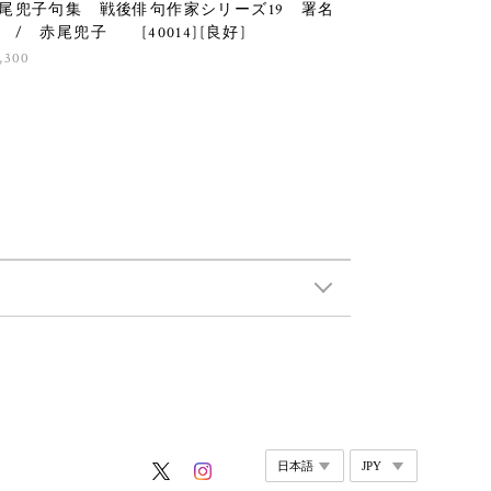
尾兜子句集 戦後俳句作家シリーズ19 署名
 / 赤尾兜子 [40014][良好]
,300