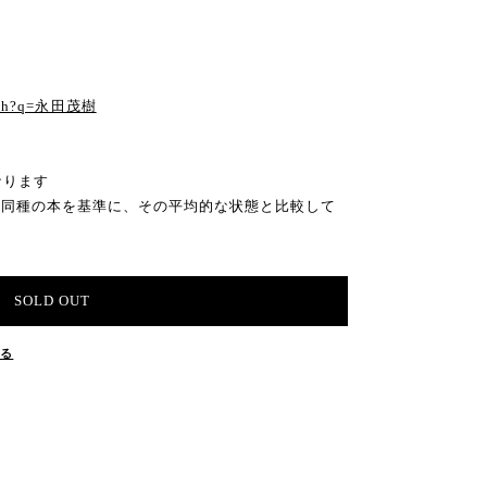
る
earch?q=永田茂樹
なります
の同種の本を基準に、その平均的な状態と比較して
SOLD OUT
する