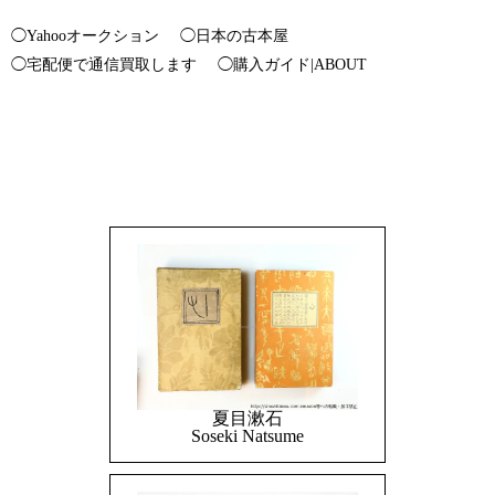
◯Yahooオークション
◯日本の古本屋
◯宅配便で通信買取します
◯購入ガイド|ABOUT
夏目漱石
Soseki Natsume