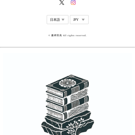
© 書肆田高 All rights reserved.