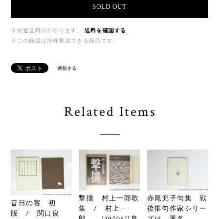
SOLD OUT
※別途送料がかかります。
送料を確認する
※この商品は海外配送できる商品です。
通報する
Related Items
撃攘 村上一郎歌
赤尾兜子句集 戦
昔日の客 初
集 / 村上一
後俳句作家シリー
版 / 関口良
郎 [39705][良
ズ19 署名