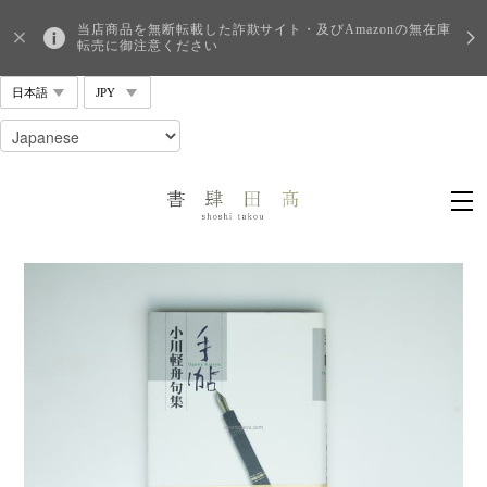
当店商品を無断転載した詐欺サイト・及びAmazonの無在庫
転売に御注意ください