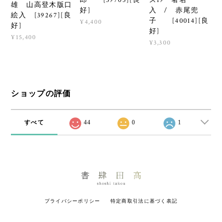
雄 山高登木版口
好]
入 / 赤尾兜
絵入 [39267][良
子 [40014][良
¥4,400
好]
好]
¥15,400
¥3,300
ショップの評価
すべて
44
0
1
プライバシーポリシー
特定商取引法に基づく表記