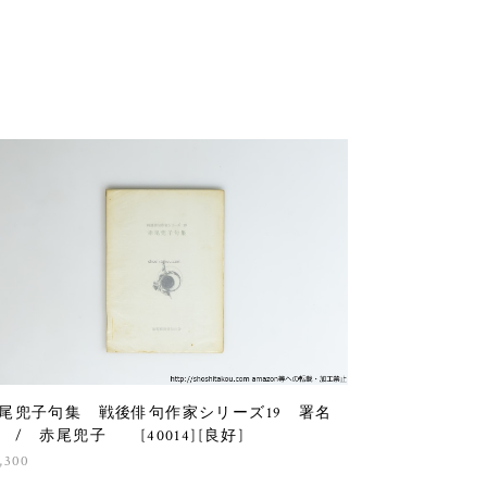
尾兜子句集 戦後俳句作家シリーズ19 署名
 / 赤尾兜子 [40014][良好]
,300