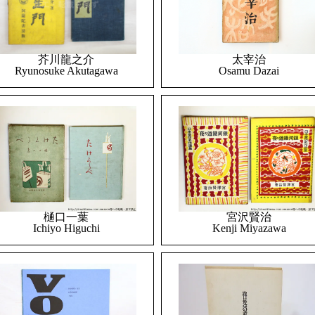
太宰治
芥川龍之介
Osamu Dazai
Ryunosuke Akutagawa
樋口一葉
宮沢賢治
Ichiyo Higuchi
Kenji Miyazawa