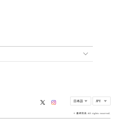
© 書肆田高 All rights reserved.