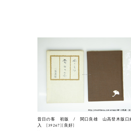
昔日の客 初版 / 関口良雄 山高登木版口
入 [39267][良好]