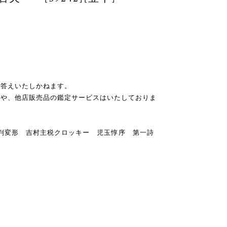
お答えいたしかねます。
スや、他店販売品の鑑定サービスはいたしておりま
 B5判変形 吉村主税クロッキー 児玉惇序 第一詩
）
る