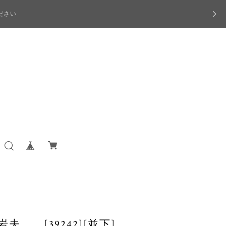
ださい
夫 [39242][並下]