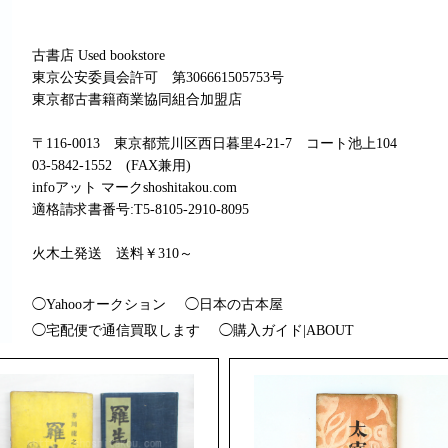
古書店 Used bookstore
東京公安委員会許可 第306661505753号
東京都古書籍商業協同組合加盟店
〒116-0013 東京都荒川区西日暮里4-21-7 コート池上104
03-5842-1552 (FAX兼用)
infoアット マークshoshitakou.com
適格請求書番号:T5-8105-2910-8095
火木土発送 送料￥310～
◯Yahooオークション
◯日本の古本屋
◯宅配便で通信買取します
◯購入ガイド|ABOUT