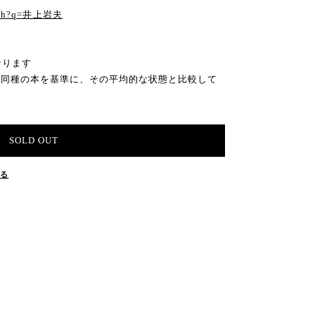
earch?q=井上岩夫
なります
の同種の本を基準に、その平均的な状態と比較して
SOLD OUT
する