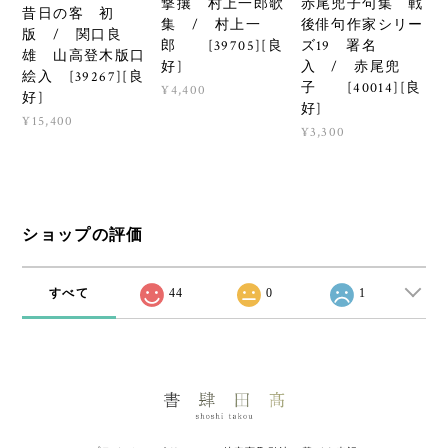
撃攘 村上一郎歌
赤尾兜子句集 戦
昔日の客 初
集 / 村上一
後俳句作家シリー
版 / 関口良
郎 [39705][良
ズ19 署名
雄 山高登木版口
好]
入 / 赤尾兜
絵入 [39267][良
子 [40014][良
¥4,400
好]
好]
¥15,400
¥3,300
ショップの評価
すべて
44
0
1