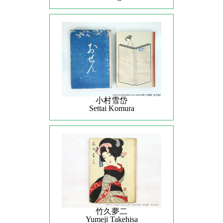
小村雪岱
Settai Komura
竹久夢二
Yumeji Takehisa