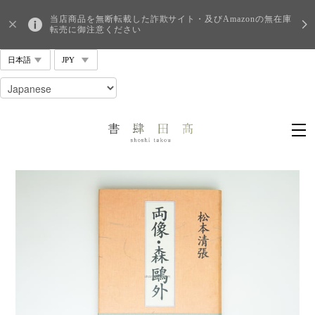
当店商品を無断転載した詐欺サイト・及びAmazonの無在庫
転売に御注意ください