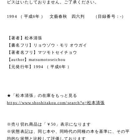
ビスはいたしておりません。ご了承ください。
1994 （ 平成6年 ） 文藝春秋 四六判 （目録番号：-）
【著者】松本清張
【書名フリ】リョウゾウ・モリ オウガイ
【著者名フリ】マツモトセイチョウ
【author】matsumotoseichou
【元発行年】1994 （ 平成6年 ）
★「松本清張」の在庫をもっと見る
https://www.shoshitakou.com/search?q=松本清張
※売り切れ商品は「￥50」表示になります
※状態表記は、同じ本や、同時代の同種の本を基準に、その平
均的な状態と比較して評価しております