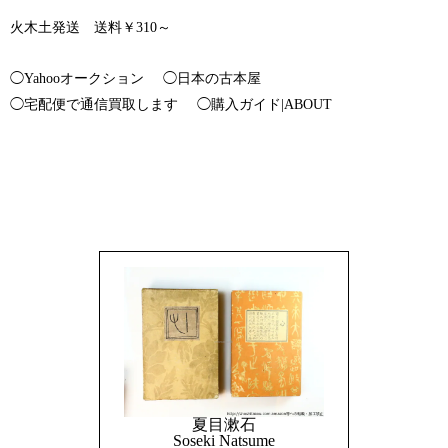
火木土発送 送料￥310～
◯Yahooオークション
◯日本の古本屋
◯宅配便で通信買取します
◯購入ガイド|ABOUT
夏目漱石
Soseki Natsume