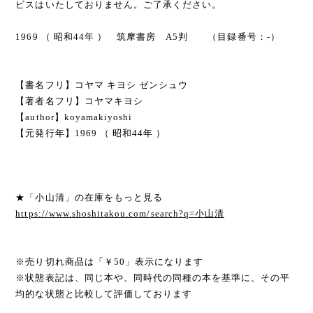
ビスはいたしておりません。ご了承ください。
1969 （ 昭和44年 ） 筑摩書房 A5判 （目録番号：-）
【書名フリ】コヤマ キヨシ ゼンシュウ
【著者名フリ】コヤマキヨシ
【author】koyamakiyoshi
【元発行年】1969 （ 昭和44年 ）
★「小山清」の在庫をもっと見る
https://www.shoshitakou.com/search?q=小山清
※売り切れ商品は「￥50」表示になります
※状態表記は、同じ本や、同時代の同種の本を基準に、その平
均的な状態と比較して評価しております