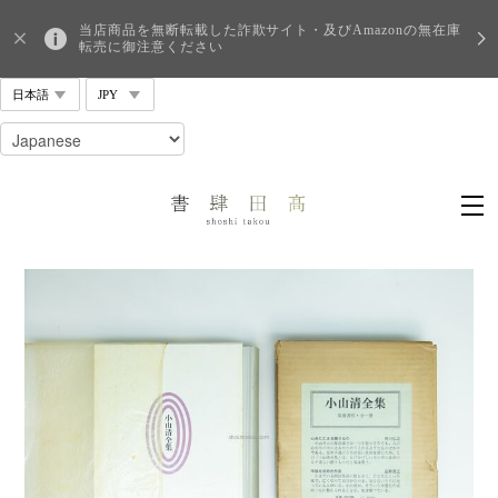
当店商品を無断転載した詐欺サイト・及びAmazonの無在庫
転売に御注意ください