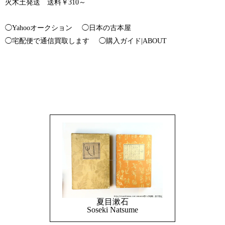
火木土発送 送料￥310～
◯Yahooオークション
◯日本の古本屋
◯宅配便で通信買取します
◯購入ガイド|ABOUT
夏目漱石
Soseki Natsume