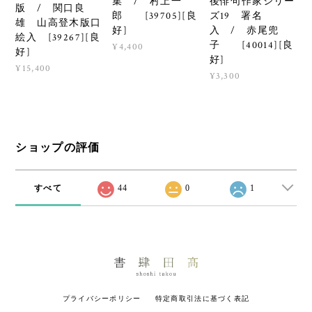
集 / 村上一
後俳句作家シリー
版 / 関口良
郎 [39705][良
ズ19 署名
雄 山高登木版口
好]
入 / 赤尾兜
絵入 [39267][良
子 [40014][良
¥4,400
好]
好]
¥15,400
¥3,300
ショップの評価
すべて
44
0
1
プライバシーポリシー
特定商取引法に基づく表記