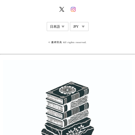
© 書肆田高 All rights reserved.