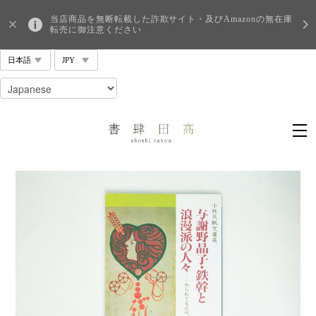
当店商品を無断転載した詐欺サイト・及びAmazonの無在庫
転売に御注意ください