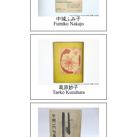
中城ふみ子
Fumiko Nakajo
葛原妙子
Taeko Kuzuhara