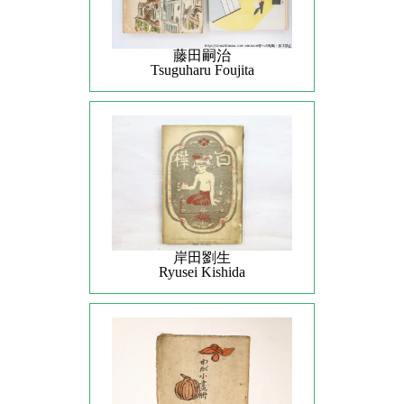
藤田嗣治
Tsuguharu Foujita
岸田劉生
Ryusei Kishida