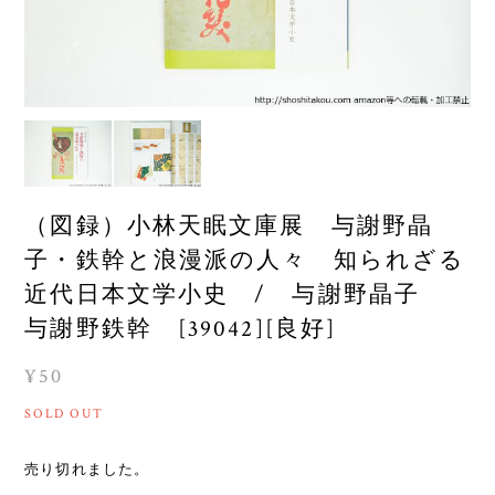
（図録）小林天眠文庫展 与謝野晶
子・鉄幹と浪漫派の人々 知られざる
近代日本文学小史 / 与謝野晶子
与謝野鉄幹 [39042][良好]
¥50
SOLD OUT
売り切れました。