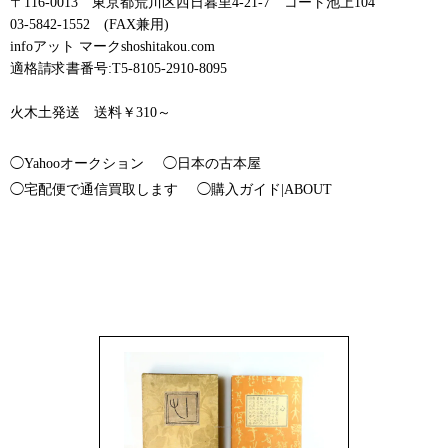
〒116-0013 東京都荒川区西日暮里4-21-7 コート池上104
03-5842-1552 (FAX兼用)
infoアット マークshoshitakou.com
適格請求書番号:T5-8105-2910-8095
火木土発送 送料￥310～
◯Yahooオークション
◯日本の古本屋
◯宅配便で通信買取します
◯購入ガイド|ABOUT