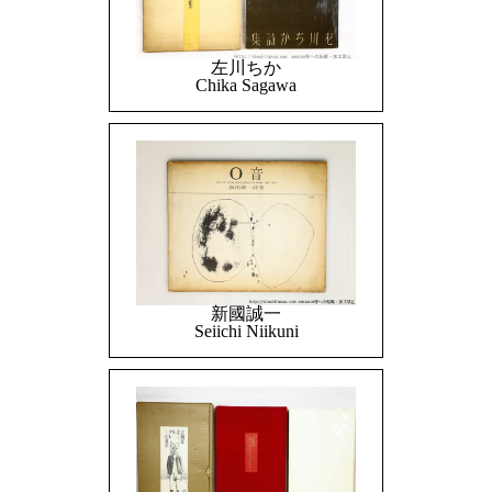
左川ちか
Chika Sagawa
新國誠一
Seiichi Niikuni