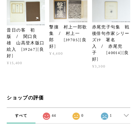
撃攘 村上一郎歌
赤尾兜子句集 戦
昔日の客 初
集 / 村上一
後俳句作家シリー
版 / 関口良
郎 [39705][良
ズ19 署名
雄 山高登木版口
好]
入 / 赤尾兜
絵入 [39267][良
子 [40014][良
¥4,400
好]
好]
¥15,400
¥3,300
ショップの評価
すべて
44
0
1