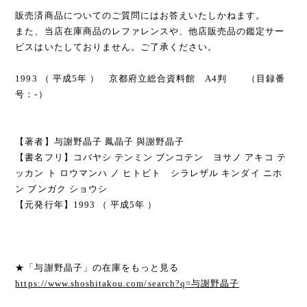
販売済商品についてのご質問にはお答えいたしかねます。
また、当店在庫商品のレファレンスや、他店販売品の鑑定サー
ビスはいたしておりません。ご了承ください。
1993 （ 平成5年 ） 京都府立総合資料館 A4判 （目録番
号：-）
【著者】与謝野晶子 鳳晶子 與謝野晶子
【書名フリ】コバヤシ テンミン ブンコテン ヨサノ アキコ テ
ッカン ト ロウマンハ ノ ヒトビト シラレザル キンダイ ニホ
ン ブンガク ショウシ
【元発行年】1993 （ 平成5年 ）
★「与謝野晶子」の在庫をもっと見る
https://www.shoshitakou.com/search?q=与謝野晶子