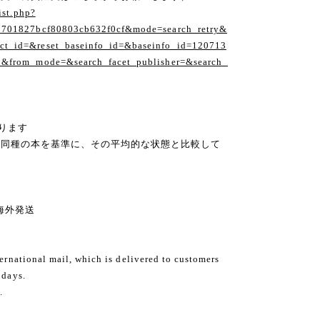
ist.php?
1701827bcf80803cb632f0cf&mode=search_retry&
t_id=&reset_baseinfo_id=&baseinfo_id=120713
1&from_mode=&search_facet_publisher=&search_
ります
の同種の本を基準に、その平均的な状態と比較して
ng 海外発送
ternational mail, which is delivered to customers
 days.
.