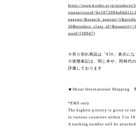
https://www.kosho.or.jp/products/l
transactionid=be1872084a6dd12c
pageno=&search_pageno=1&produc
30&product_class_id=&quantity=
word=[38947]
※売り切れ商品は「¥50」表示にな
※状態表記は、同じ本や、同時代
評価しております
★About International Shippi
*EMS only
The highest priority is given to in
in various countries within 3 to 18
A tracking number will be attached