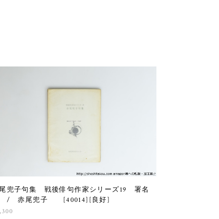
尾兜子句集 戦後俳句作家シリーズ19 署名
 / 赤尾兜子 [40014][良好]
,300