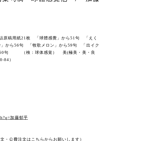
詰原稿用紙21枚 「球體感覺」から51句 「えく
」から56句 「牧歌メロン」から59句 「出イク
ら50句 （検：球体感覚） 美(極美・美・良
-84）
る
earch?q=加藤郁乎
注文・公費注文はこちらからお願いします）