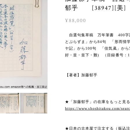
郁乎 [38947][美]
¥88,000
自選句集草稿 万年筆書 400字
とぷらずま」から84句 「形而情学
ヤ記」から100句 「佳気颪」か
好・並・並下・難) （目録番号：10
【著者】加藤郁乎
★「加藤郁乎」の在庫をもっと見
https://www.shoshitakou.com/s
★日本の古本屋で注文する（振込