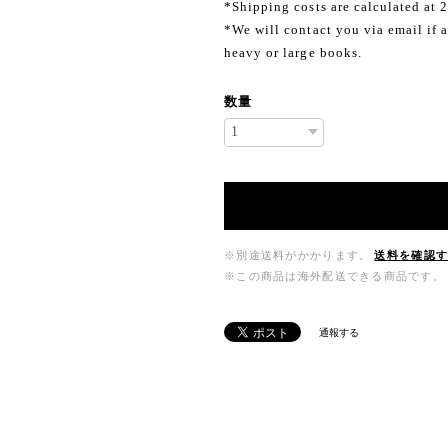
*Shipping costs are calculated at 
*We will contact you via email if a
heavy or large books.
数量
※別途送料がかかります。
送料を確認
※この商品は海外配送できる商品です。
通報する