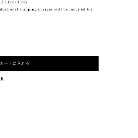
2.2 LB or 1 KG.
dditional shipping charges will be incurred for
カートに入れる
する