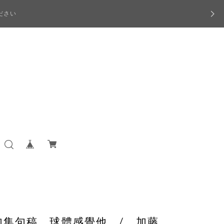
ださい
句集句稿 球體感覺他 / 加藤