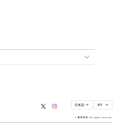
© 書肆田高 All rights reserved.