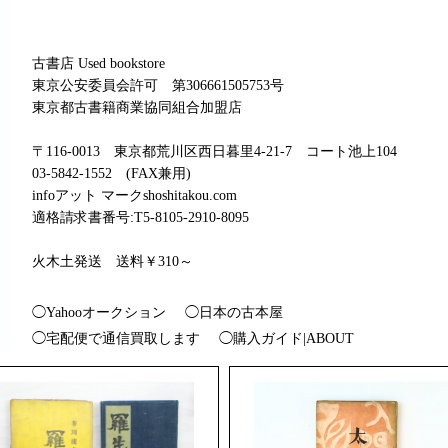
古書店 Used bookstore
東京公安委員会許可 第306661505753号
東京都古書籍商業協同組合加盟店
〒116-0013 東京都荒川区西日暮里4-21-7 コート池上104
03-5842-1552 (FAX兼用)
infoアット マークshoshitakou.com
適格請求書番号:T5-8105-2910-8095
火木土発送 送料￥310～
◯Yahooオークション
◯日本の古本屋
◯宅配便で通信買取します
◯購入ガイド|ABOUT