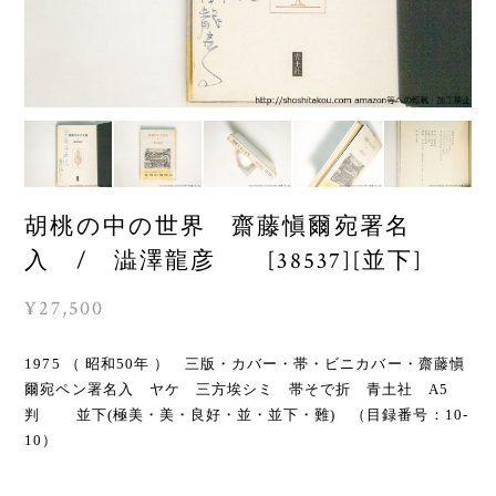
胡桃の中の世界 齋藤愼爾宛署名
入 / 澁澤龍彦 [38537][並下]
¥27,500
1975 （ 昭和50年 ） 三版・カバー・帯・ビニカバー・齋藤愼
爾宛ペン署名入 ヤケ 三方埃シミ 帯そで折 青土社 A5
判 並下(極美・美・良好・並・並下・難) （目録番号：10-
10）