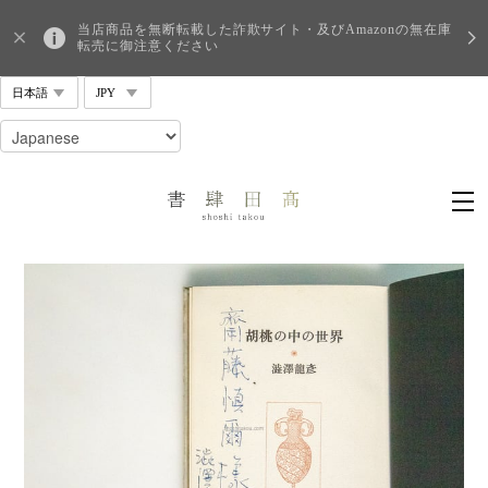
当店商品を無断転載した詐欺サイト・及びAmazonの無在庫
転売に御注意ください