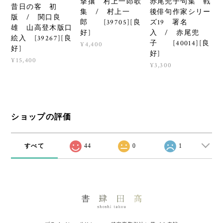
撃攘 村上一郎歌
赤尾兜子句集 戦
昔日の客 初
集 / 村上一
後俳句作家シリー
版 / 関口良
郎 [39705][良
ズ19 署名
雄 山高登木版口
好]
入 / 赤尾兜
絵入 [39267][良
子 [40014][良
¥4,400
好]
好]
¥15,400
¥3,300
ショップの評価
すべて
44
0
1