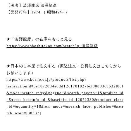
【著者】澁澤龍彦 渋澤龍彦
【元発行年】1974 （ 昭和49年 ）
★「澁澤龍彦」の在庫をもっと見る
https://www.shoshitakou.com/search?q=澁澤龍彦
★日本の古本屋で注文する（振込注文・公費注文はこちらから
お願いします）
https://www.kosho.or.jp/products/list.php?
transactionid=be1872084a6dd12c1701827bcf80803cb632f0cf
&mode=search_retry&pageno=&search_pageno=1&product_id
=&reset_baseinfo_id=&baseinfo_id=12071330&product_class
_id=&quantity=1&from_mode=&search_facet_publisher=&sea
rch_word=[38537]