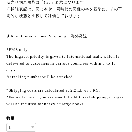
※売り切れ商品は「¥50」表示になります
※状態表記は、同じ本や、同時代の同種の本を基準に、その平
均的な状態と比較して評価しております
★About International Shipping 海外発送
*EMS only
The highest priority is given to international mail, which is
delivered to customers in various countries within 3 to 18
days.
A tracking number will be attached.
*Shipping costs are calculated at 2.2 LB or 1 KG.
*We will contact you via email if additional shipping charges
will be incurred for heavy or large books.
数量