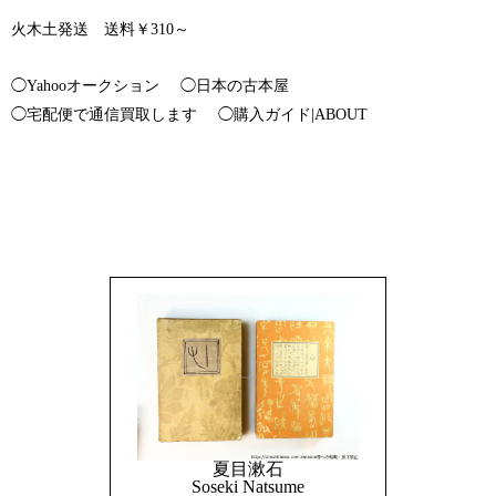
火木土発送 送料￥310～
◯Yahooオークション
◯日本の古本屋
◯宅配便で通信買取します
◯購入ガイド|ABOUT
夏目漱石
Soseki Natsume