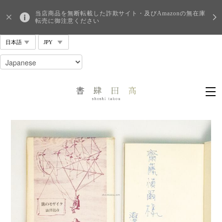
当店商品を無断転載した詐欺サイト・及びAmazonの無在庫
転売に御注意ください