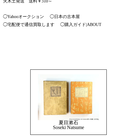
火木土発送 送料￥310～
◯Yahooオークション
◯日本の古本屋
◯宅配便で通信買取します
◯購入ガイド|ABOUT
夏目漱石
Soseki Natsume