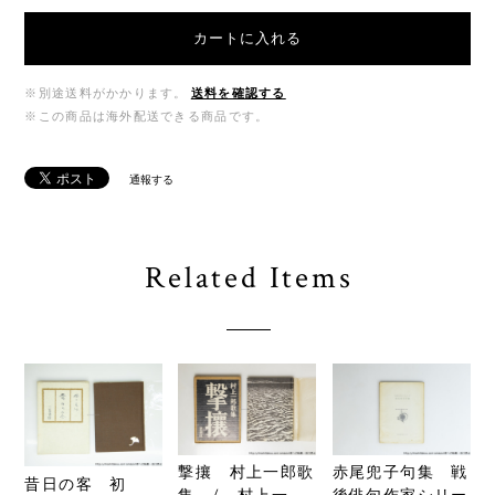
カートに入れる
※別途送料がかかります。
送料を確認する
※この商品は海外配送できる商品です。
通報する
Related Items
撃攘 村上一郎歌
赤尾兜子句集 戦
昔日の客 初