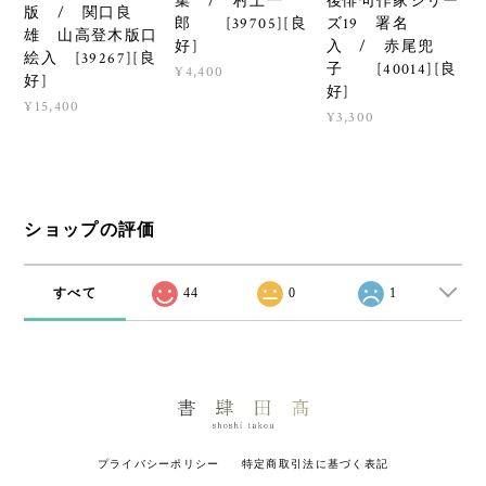
集 / 村上一
後俳句作家シリー
版 / 関口良
郎 [39705][良
ズ19 署名
雄 山高登木版口
好]
入 / 赤尾兜
絵入 [39267][良
子 [40014][良
¥4,400
好]
好]
¥15,400
¥3,300
ショップの評価
すべて
44
0
1
プライバシーポリシー
特定商取引法に基づく表記