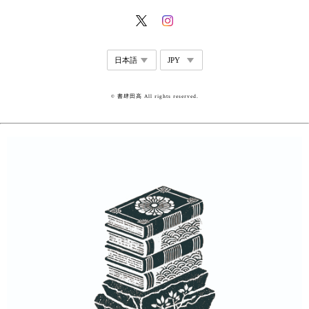
© 書肆田高 All rights reserved.