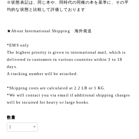
※状態表記は、同じ本や、同時代の同種の本を基準に、その平
均的な状態と比較して評価しております
★About International Shipping 海外発送
*EMS only
The highest priority is given to international mail, which is
delivered to customers in various countries within 3 to 18
days.
A tracking number will be attached.
*Shipping costs are calculated at 2.2 LB or 1 KG.
*We will contact you via email if additional shipping charges
will be incurred for heavy or large books.
数量