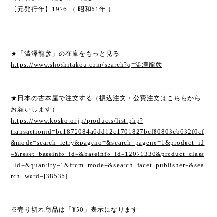
【元発行年】1976 （ 昭和51年 ）
★「澁澤龍彦」の在庫をもっと見る
https://www.shoshitakou.com/search?q=澁澤龍彦
★日本の古本屋で注文する（振込注文・公費注文はこちらから
お願いします）
https://www.kosho.or.jp/products/list.php?
transactionid=be1872084a6dd12c1701827bcf80803cb632f0cf
&mode=search_retry&pageno=&search_pageno=1&product_id
=&reset_baseinfo_id=&baseinfo_id=12071330&product_class
_id=&quantity=1&from_mode=&search_facet_publisher=&sea
rch_word=[38536]
※売り切れ商品は「¥50」表示になります