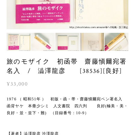
旅のモザイク 初函帯 齋藤愼爾宛署
名入 / 澁澤龍彦 [38536][良好]
¥33,000
1976 （ 昭和51年 ） 初版・函・帯・齋藤愼爾宛ペン署名入
函背ヤケ 本冊少シミ 人文書院 四六判 良好(極美・美・
良好・並・並下・難) （目録番号：10-9）
【著者】澁澤龍彦 渋澤龍彦