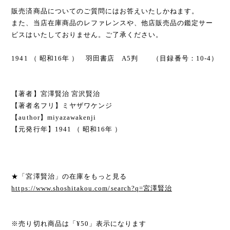
販売済商品についてのご質問にはお答えいたしかねます。
また、当店在庫商品のレファレンスや、他店販売品の鑑定サー
ビスはいたしておりません。ご了承ください。
1941 （ 昭和16年 ） 羽田書店 A5判 （目録番号：10-4）
【著者】宮澤賢治 宮沢賢治
【著者名フリ】ミヤザワケンジ
【author】miyazawakenji
【元発行年】1941 （ 昭和16年 ）
★「宮澤賢治」の在庫をもっと見る
https://www.shoshitakou.com/search?q=宮澤賢治
※売り切れ商品は「¥50」表示になります