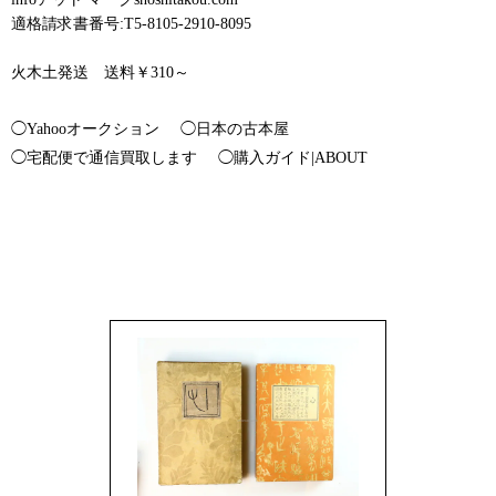
適格請求書番号:T5-8105-2910-8095
火木土発送 送料￥310～
◯Yahooオークション
◯日本の古本屋
◯宅配便で通信買取します
◯購入ガイド|ABOUT