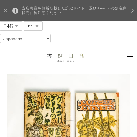
当店商品を無断転載した詐欺サイト・及びAmazonの無在庫
転売に御注意ください