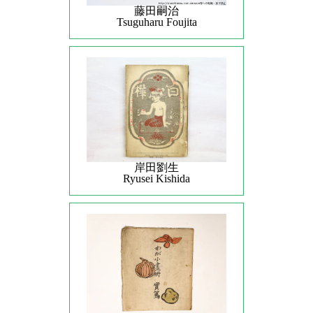
藤田嗣治
Tsuguharu Foujita
岸田劉生
Ryusei Kishida