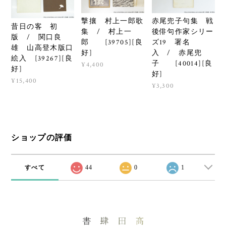
撃攘 村上一郎歌
赤尾兜子句集 戦
昔日の客 初
集 / 村上一
後俳句作家シリー
版 / 関口良
郎 [39705][良
ズ19 署名
雄 山高登木版口
好]
入 / 赤尾兜
絵入 [39267][良
子 [40014][良
¥4,400
好]
好]
¥15,400
¥3,300
ショップの評価
すべて
44
0
1