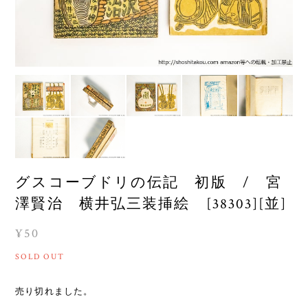
グスコーブドリの伝記 初版 / 宮
澤賢治 横井弘三装挿絵 [38303][並]
¥50
SOLD OUT
売り切れました。