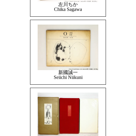
左川ちか
Chika Sagawa
新國誠一
Seiichi Niikuni