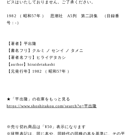
ビスはいたしておりません。ご了承ください。
1982 （ 昭和57年 ） 思潮社 A5判 第二詩集 （目録番
号：-）
【著者】平出隆
【書名フリ】クルミ ノ センイ ノ タメニ
【著者名フリ】ヒライデタカシ
【author】hiraidetakashi
【元発行年】1982 （ 昭和57年 ）
★「平出隆」の在庫をもっと見る
https://www.shoshitakou.com/search?q=平出隆
※売り切れ商品は「¥50」表示になります
※状態表記は、同じ本や、同時代の同種の本を基準に、その平