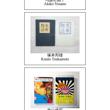
Akiko Yosano
塚本邦雄
Kunio Tsukamoto