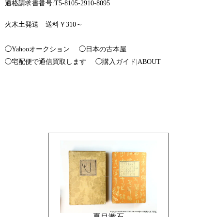
適格請求書番号:T5-8105-2910-8095
火木土発送 送料￥310～
◯Yahooオークション
◯日本の古本屋
◯宅配便で通信買取します
◯購入ガイド|ABOUT
夏目漱石