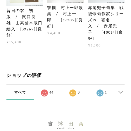
撃攘 村上一郎歌
赤尾兜子句集 戦
昔日の客 初
集 / 村上一
後俳句作家シリー
版 / 関口良
郎 [39705][良
ズ19 署名
雄 山高登木版口
好]
入 / 赤尾兜
絵入 [39267][良
子 [40014][良
¥4,400
好]
好]
¥15,400
¥3,300
ショップの評価
すべて
44
0
1