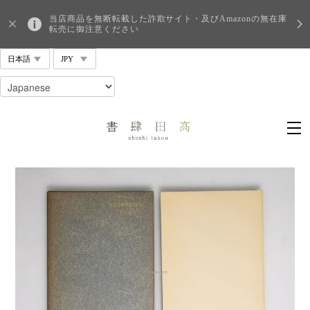
当店商品を無断転載した詐欺サイト・及びAmazonの無在庫
転売に御注意ください