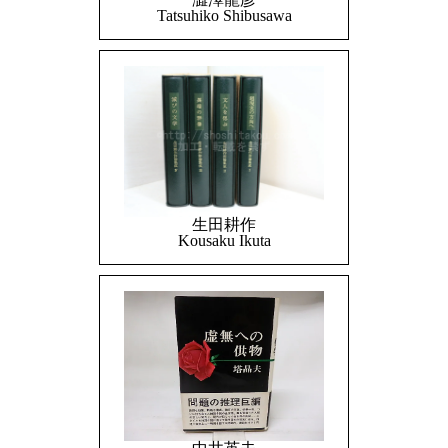
Tatsuhiko Shibusawa
生田耕作
Kousaku Ikuta