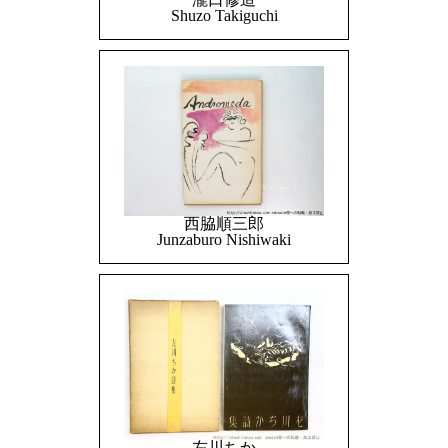
Shuzo Takiguchi
西脇順三郎
Junzaburo Nishiwaki
左川ちか