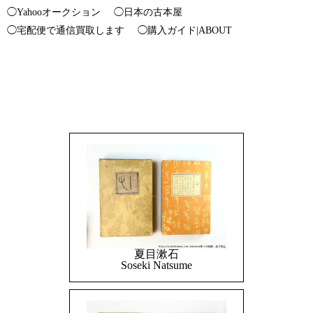
◯Yahooオークション
◯日本の古本屋
◯宅配便で通信買取します
◯購入ガイド|ABOUT
夏目漱石
Soseki Natsume