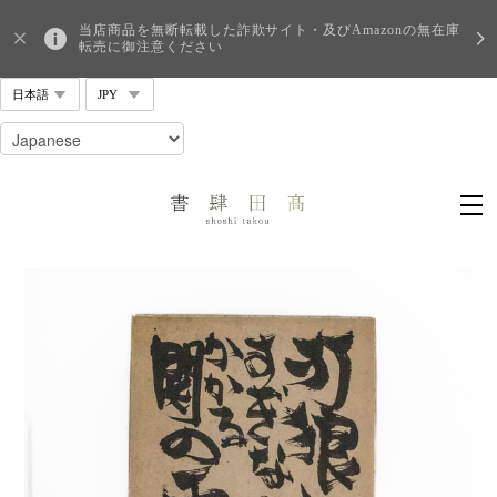
当店商品を無断転載した詐欺サイト・及びAmazonの無在庫
転売に御注意ください