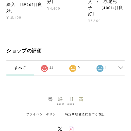
好]
入 / 赤尾兜
絵入 [39267][良
子 [40014][良
¥4,400
好]
好]
¥15,400
¥3,300
ショップの評価
すべて
44
0
1
プライバシーポリシー
特定商取引法に基づく表記