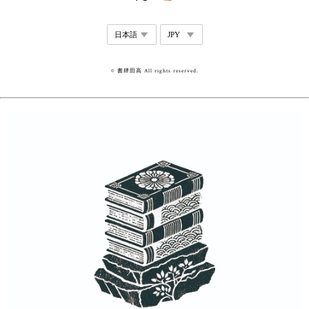
© 書肆田高 All rights reserved.