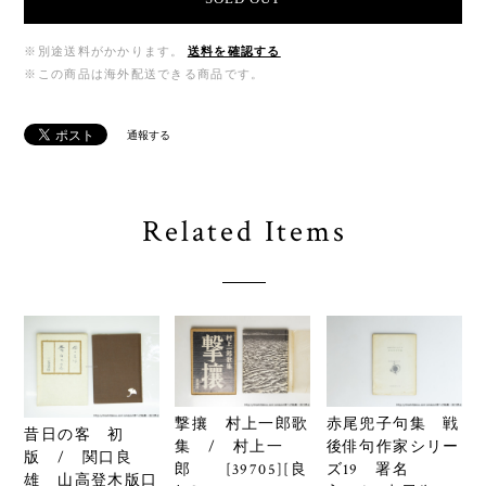
※別途送料がかかります。
送料を確認する
※この商品は海外配送できる商品です。
通報する
Related Items
撃攘 村上一郎歌
赤尾兜子句集 戦
昔日の客 初
集 / 村上一
後俳句作家シリー
版 / 関口良
郎 [39705][良
ズ19 署名
雄 山高登木版口