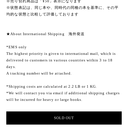
※売り切れ商品は「¥50」表示になります
※状態表記は、同じ本や、同時代の同種の本を基準に、その平
均的な状態と比較して評価しております
★About International Shipping 海外発送
*EMS only
The highest priority is given to international mail, which is
delivered to customers in various countries within 3 to 18
days.
A tracking number will be attached.
*Shipping costs are calculated at 2.2 LB or 1 KG.
*We will contact you via email if additional shipping charges
will be incurred for heavy or large books.
SOLD OUT