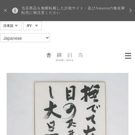
当店商品を無断転載した詐欺サイト・及びAmazonの無在庫
転売に御注意ください