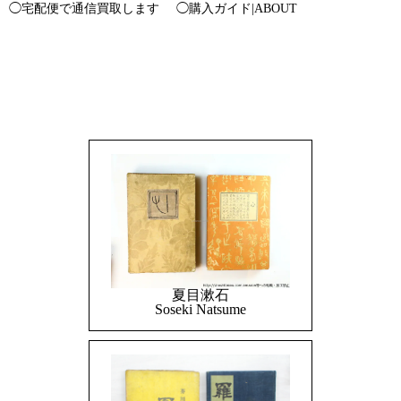
◯宅配便で通信買取します
◯購入ガイド|ABOUT
夏目漱石
Soseki Natsume