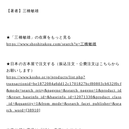
【著者】三橋敏雄
★「三橋敏雄」の在庫をもっと見る
https://www.shoshitakou.com/search?q=三橋敏雄
★日本の古本屋で注文する（振込注文・公費注文はこちらから
お願いします）
https://www.kosho.or.jp/products/list.php?
transactionid=be1872084a6dd12c1701827bcf80803cb632f0cf
&mode=search_retry&pageno=&search_pageno=1&product_id
=&reset_baseinfo_id=&baseinfo_id=12071330&product_class
_id=&quantity=1&from_mode=&search_facet_publisher=&sea
rch_word=[38910]