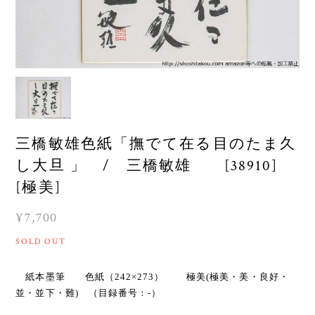
三橋敏雄色紙「撫でて在る目のたま久
し大旦 」 / 三橋敏雄 [38910]
[極美]
¥7,700
SOLD OUT
紙本墨筆 色紙（242×273） 極美(極美・美・良好・
並・並下・難) （目録番号：-）