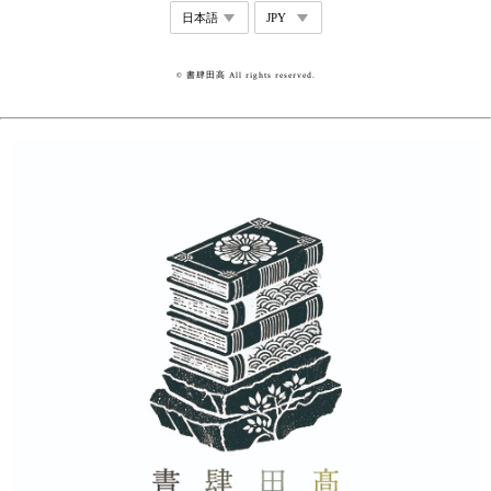
© 書肆田高 All rights reserved.