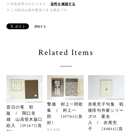
※別途送料がかかります。
送料を確認する
※この商品は海外配送できる商品です。
通報する
Related Items
撃攘 村上一郎歌
赤尾兜子句集 戦
昔日の客 初
集 / 村上一
後俳句作家シリー
版 / 関口良
郎 [39705][良
ズ19 署名
雄 山高登木版口
好]
入 / 赤尾兜
絵入 [39267][良
子 [40014][良
¥4,400